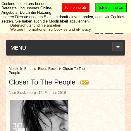
Cookies helfen uns bei der
Ich lehne ab
Ich stimme zu
Bereitstellung unseres Online-
Angebots. Durch die Nutzung
unserer Dienste erklären Sie sich damit einverstanden, dass wir Cookies
setzen. Sie haben auch die Möglichkeit abzulehnen.
Datenschutzrichtlinie ansehen
Weitere Informationen zu Cookies und ePrivacy
MENU
Musik
Blues u. Blues-Rock
Closer To The
People
NEUESTE ARTIKEL
Closer To The People
HOT
NEWS & DATES
Nico Steckelberg
15. Februar 2016
BERICHTE
VERLOSUNGEN