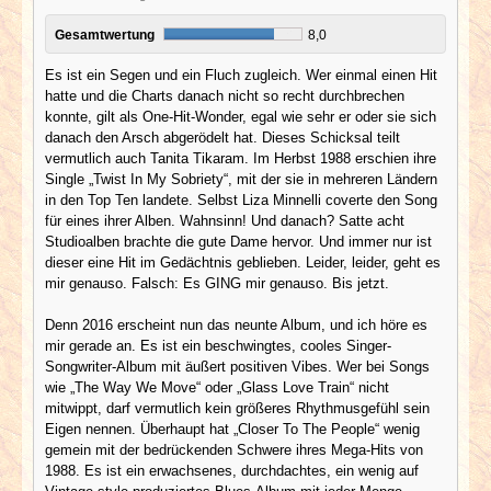
Gesamtwertung
8,0
Es ist ein Segen und ein Fluch zugleich. Wer einmal einen Hit
hatte und die Charts danach nicht so recht durchbrechen
konnte, gilt als One-Hit-Wonder, egal wie sehr er oder sie sich
danach den Arsch abgerödelt hat. Dieses Schicksal teilt
vermutlich auch Tanita Tikaram. Im Herbst 1988 erschien ihre
Single „Twist In My Sobriety“, mit der sie in mehreren Ländern
in den Top Ten landete. Selbst Liza Minnelli coverte den Song
für eines ihrer Alben. Wahnsinn! Und danach? Satte acht
Studioalben brachte die gute Dame hervor. Und immer nur ist
dieser eine Hit im Gedächtnis geblieben. Leider, leider, geht es
mir genauso. Falsch: Es GING mir genauso. Bis jetzt.
Denn 2016 erscheint nun das neunte Album, und ich höre es
mir gerade an. Es ist ein beschwingtes, cooles Singer-
Songwriter-Album mit äußert positiven Vibes. Wer bei Songs
wie „The Way We Move“ oder „Glass Love Train“ nicht
mitwippt, darf vermutlich kein größeres Rhythmusgefühl sein
Eigen nennen. Überhaupt hat „Closer To The People“ wenig
gemein mit der bedrückenden Schwere ihres Mega-Hits von
1988. Es ist ein erwachsenes, durchdachtes, ein wenig auf