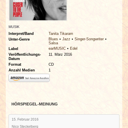
INTERVIEWS
SPECIALS
MUSIK
REDAKTION
Interpret/Band
Tanita Tikaram
Blues
Jazz
Singer-Songwriter
Unter-Genre
Salsa
LINKS
earMUSIC
Edel
Label
Veröffentlichungs-
11. März 2016
Datum
ARCHIV
Format
CD
Anzahl Medien
1
HÖRSPIEGEL-MEINUNG
15. Februar 2016
Nico Steckelberg