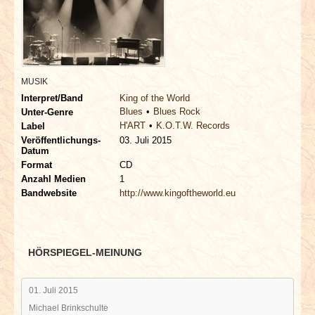
INTERVIEWS
SPECIALS
REDAKTION
MUSIK
Interpret/Band
King of the World
Blues
Blues Rock
Unter-Genre
LINKS
H'ART
K.O.T.W. Records
Label
Veröffentlichungs-
03. Juli 2015
Datum
ARCHIV
Format
CD
Anzahl Medien
1
Bandwebsite
http://www.kingoftheworld.eu
HÖRSPIEGEL-MEINUNG
01. Juli 2015
Michael Brinkschulte