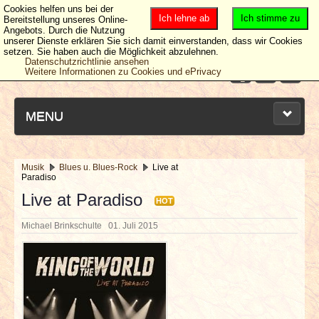
Cookies helfen uns bei der
Ich lehne ab
Ich stimme zu
Bereitstellung unseres Online-
Angebots. Durch die Nutzung
unserer Dienste erklären Sie sich damit einverstanden, dass wir Cookies
setzen. Sie haben auch die Möglichkeit abzulehnen.
Datenschutzrichtlinie ansehen
Weitere Informationen zu Cookies und ePrivacy
MENU
Musik
Blues u. Blues-Rock
Live at
Paradiso
NEUESTE ARTIKEL
Live at Paradiso
HOT
NEWS & DATES
Michael Brinkschulte
01. Juli 2015
BERICHTE
VERLOSUNGEN