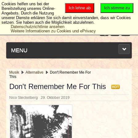
Cookies helfen uns bei der
Ich lehne ab
Ich stimme zu
Bereitstellung unseres Online-
Angebots. Durch die Nutzung
unserer Dienste erklären Sie sich damit einverstanden, dass wir Cookies
setzen. Sie haben auch die Möglichkeit abzulehnen.
Datenschutzrichtlinie ansehen
Weitere Informationen zu Cookies und ePrivacy
MENU
Musik
Alternative
Don't Remember Me For
This
NEUESTE ARTIKEL
Don't Remember Me For This
HOT
NEWS & DATES
Nico Steckelberg
29. Oktober 2019
BERICHTE
VERLOSUNGEN