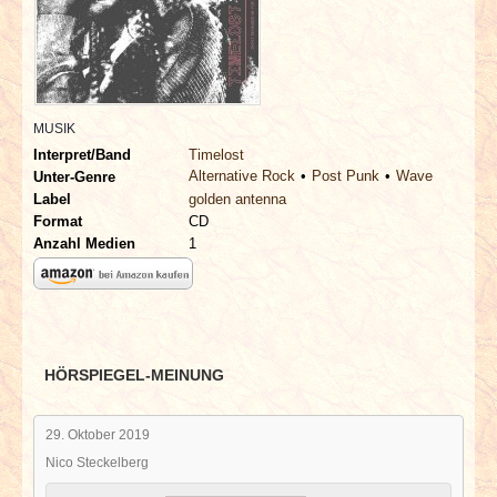
INTERVIEWS
SPECIALS
REDAKTION
MUSIK
Interpret/Band
Timelost
Alternative Rock
Post Punk
Wave
Unter-Genre
LINKS
Label
golden antenna
Format
CD
ARCHIV
Anzahl Medien
1
HÖRSPIEGEL-MEINUNG
29. Oktober 2019
Nico Steckelberg