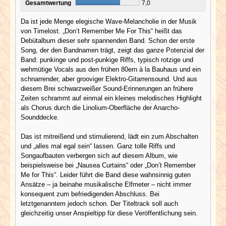
Gesamtwertung
7,0
Da ist jede Menge elegische Wave-Melancholie in der Musik
von Timelost. „Don’t Remember Me For This“ heißt das
Debütalbum dieser sehr spannenden Band. Schon der erste
Song, der den Bandnamen trägt, zeigt das ganze Potenzial der
Band: punkinge und post-punkige Riffs, typisch rotzige und
wehmütige Vocals aus den frühen 80ern à la Bauhaus und ein
schnarrender, aber grooviger Elektro-Gitarrensound. Und aus
diesem Brei schwarzweißer Sound-Erinnerungen an frühere
Zeiten schrammt auf einmal ein kleines melodisches Highlight
als Chorus durch die Linolium-Oberfläche der Anarcho-
Sounddecke.
Das ist mitreißend und stimulierend, lädt ein zum Abschalten
und „alles mal egal sein“ lassen. Ganz tolle Riffs und
Songaufbauten verbergen sich auf diesem Album, wie
beispielsweise bei „Nausea Curtains“ oder „Don’t Remember
Me for This“. Leider führt die Band diese wahnsinnig guten
Ansätze – ja beinahe musikalische Elfmeter – nicht immer
konsequent zum befriedigenden Abschluss. Bei
letztgenanntem jedoch schon. Der Titeltrack soll auch
gleichzeitig unser Anspieltipp für diese Veröffentlichung sein.