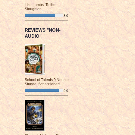
Like Lambs: To the
Slaughter
8,0
¯¯¯¯¯¯¯¯¯¯¯¯¯¯¯¯¯¯¯¯¯¯¯¯
REVIEWS "NON-
AUDIO"
School of Talents 9 Neunte
Stunde: Schatzfieber!
9,0
¯¯¯¯¯¯¯¯¯¯¯¯¯¯¯¯¯¯¯¯¯¯¯¯