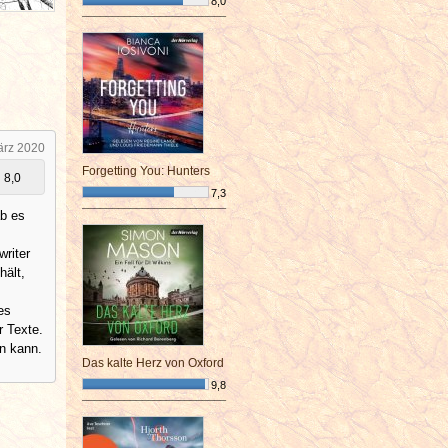
8,0
¯¯¯¯¯¯¯¯¯¯¯¯¯¯¯¯¯¯¯¯¯¯¯¯
ärz 2020
Forgetting You: Hunters
8,0
7,3
¯¯¯¯¯¯¯¯¯¯¯¯¯¯¯¯¯¯¯¯¯¯¯¯
ab es
riter
hält,
es
r Texte.
n kann.
Das kalte Herz von Oxford
9,8
¯¯¯¯¯¯¯¯¯¯¯¯¯¯¯¯¯¯¯¯¯¯¯¯