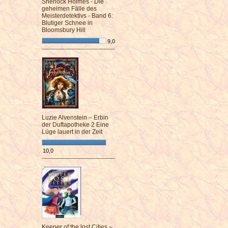
Sherlock Holmes - Die
geheimen Fälle des
Meisterdetektivs - Band 6:
Blutiger Schnee in
Bloomsbury Hill
9,0
¯¯¯¯¯¯¯¯¯¯¯¯¯¯¯¯¯¯¯¯¯¯¯¯
Luzie Alvenstein – Erbin
der Duftapotheke 2 Eine
Lüge lauert in der Zeit
10,0
¯¯¯¯¯¯¯¯¯¯¯¯¯¯¯¯¯¯¯¯¯¯¯¯
Keeper of the lost Cities –