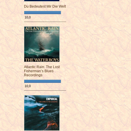
Du Bedeutest Mir Die Welt
10,0
¯¯¯¯¯¯¯¯¯¯¯¯¯¯¯¯¯¯¯¯¯¯¯¯
Atlantic Rain: The Lost
Fisherman’s Blues
Recordings
10,0
¯¯¯¯¯¯¯¯¯¯¯¯¯¯¯¯¯¯¯¯¯¯¯¯