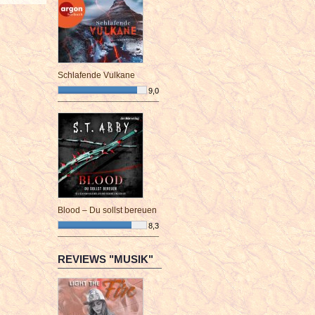
Schlafende Vulkane
9,0
¯¯¯¯¯¯¯¯¯¯¯¯¯¯¯¯¯¯¯¯¯¯¯¯
Blood – Du sollst bereuen
8,3
¯¯¯¯¯¯¯¯¯¯¯¯¯¯¯¯¯¯¯¯¯¯¯¯
REVIEWS "MUSIK"