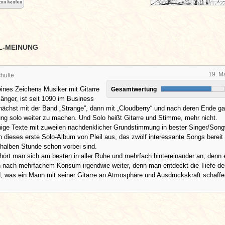
L-MEINUNG
19. M
hulte
eines Zeichens Musiker mit Gitarre
Gesamtwertung
änger, ist seit 1090 im Business
ächst mit der Band „Strange“, dann mit „Cloudberry“ und nach deren Ende g
ng solo weiter zu machen. Und Solo heißt Gitarre und Stimme, mehr nicht.
ige Texte mit zuweilen nachdenklicher Grundstimmung in bester Singer/Songw
dieses erste Solo-Album von Pleil aus, das zwölf interessante Songs bereit 
 halben Stunde schon vorbei sind.
ört man sich am besten in aller Ruhe und mehrfach hintereinander an, denn 
h nach mehrfachem Konsum irgendwie weiter, denn man entdeckt die Tiefe de
, was ein Mann mit seiner Gitarre an Atmosphäre und Ausdruckskraft schaffe