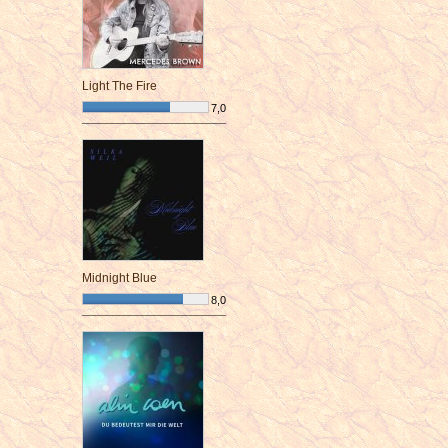
Light The Fire
7,0
¯¯¯¯¯¯¯¯¯¯¯¯¯¯¯¯¯¯¯¯¯¯¯¯
Midnight Blue
8,0
¯¯¯¯¯¯¯¯¯¯¯¯¯¯¯¯¯¯¯¯¯¯¯¯