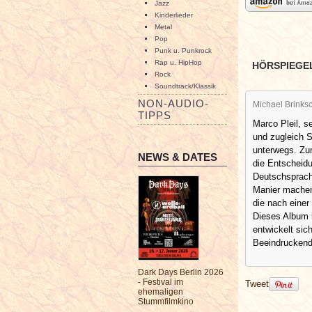
Jazz
Kinderlieder
Metal
Pop
Punk u. Punkrock
Rap u. HipHop
HÖRSPIEGE
Rock
Soundtrack/Klassik
NON-AUDIO-
Michael Brinksc
TIPPS
Marco Pleil, s
und zugleich S
unterwegs. Zun
NEWS & DATES
die Entscheidu
Deutschsprach
Manier machen 
die nach einer
Dieses Album h
entwickelt sic
Beeindruckend
Dark Days Berlin 2026
- Festival im
Tweet
ehemaligen
Stummfilmkino