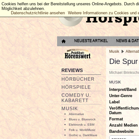
Cookies helfen uns bei der Bereitstellung unseres Online-Angebots. Durch d
Möglichkeit abzulehnen.
Datenschutzrichtlinie ansehen
Weitere Informationen zu Cookies und 
NEUESTE ARTIKEL
NEWS & DA
Musik
Alternat
Die Spur
REVIEWS
Michael Brinksc
HÖRBÜCHER
MUSIK
HÖRSPIELE
Interpret/Band
COMEDY U.
Unter-Genre
KABARETT
Label
Veröffentlichun
MUSIK
Datum
Alternative
Format
Blues u. Bluesrock
Anzahl Medien
Elektronik u. EBM
Folk u. WorldMusic
Bandwebsite
Gothic u. DarkWave