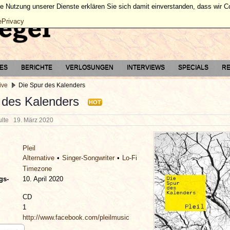
ie Nutzung unserer Dienste erklären Sie sich damit einverstanden, dass wir 
ePrivacy
TES
BERICHTE
VERLOSUNGEN
INTERVIEWS
SPECIALS
RE
ive
Die Spur des Kalenders
 des Kalenders
HOT
hulte
19. März 2020
Pleil
Alternative
Singer-Songwriter
Lo-Fi
Timezone
gs-
10. April 2020
CD
1
http://www.facebook.com/pleilmusic