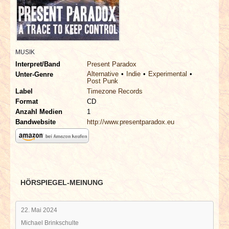
INTERVIEWS
SPECIALS
MUSIK
REDAKTION
Interpret/Band
Present Paradox
Alternative
Indie
Experimental
Unter-Genre
Post Punk
LINKS
Label
Timezone Records
Format
CD
ARCHIV
Anzahl Medien
1
Bandwebsite
http://www.presentparadox.eu
HÖRSPIEGEL-MEINUNG
22. Mai 2024
Michael Brinkschulte