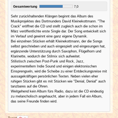
Gesamtwertung
7,0
Sehr zurückhaltenden Klängen beginnt das Album des
Musikprojektes des Dortmunders David Kleinekottmann. "The
Crack" eröffnet die CD und stellt zugleich auch die schon im
März veröffentlichte erste Single dar. Der Song entwickelt sich
im Verlauf und gewinnt eine ganz eigene Dynamik.
Bei einzelnen Stücken erhält Kleinekottmann, der die Songs
selbst geschrieben und auch eingespielt und eingesungen hat,
ergänzende Unterstützung durch Saxophon, Flügelhorn und
Klarinette, wodurch der Stilmix sich aufweitet.
Stilistisch zwischen Post-Punk und Rock, Jazz,
experimentellem Indie Sound und einigen elektronischen
Einsprengseln, wird die Scheibe zu einer Entdeckungsreise mit
aussagekräftigen persönlichen Texten. Neben vielen eher
ruhigen Stücken gibt es mit Stücken wie "Denial, Denial" auch
tanzbares auf die Ohren.
Weitgehend kein Album fürs Radio, dazu ist die CD eindeutig
zu melancholisch angehaucht, aber in jedem Fall ein Album,
das seine Freunde finden wird.