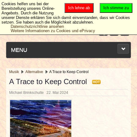
Cookies helfen uns bei der
Ich lehne ab
Ich stimme zu
Bereitstellung unseres Online-
Angebots. Durch die Nutzung
unserer Dienste erklären Sie sich damit einverstanden, dass wir Cookies
setzen. Sie haben auch die Möglichkeit abzulehnen.
Datenschutzrichtlinie ansehen
Weitere Informationen zu Cookies und ePrivacy
MENU
Musik
Alternative
A Trace to Keep Control
NEUESTE ARTIKEL
A Trace to Keep Control
HOT
Michael Brinkschulte
22. Mai 2024
NEWS & DATES
BERICHTE
VERLOSUNGEN