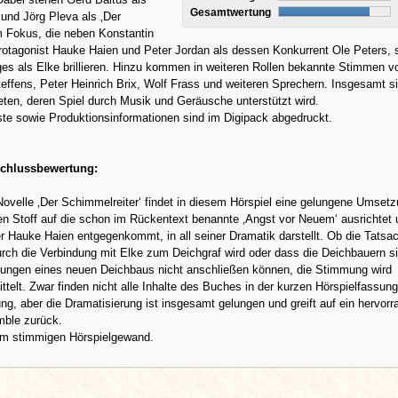
Gesamtwertung
 und Jörg Pleva als ‚Der
m Fokus, die neben Konstantin
rotagonist Hauke Haien und Peter Jordan als dessen Konkurrent Ole Peters, 
es als Elke brillieren. Hinzu kommen in weiteren Rollen bekannte Stimmen v
effens, Peter Heinrich Brix, Wolf Frass und weiteren Sprechern. Insgesamt s
eten, deren Spiel durch Musik und Geräusche unterstützt wird.
ste sowie Produktionsinformationen sind im Digipack abgedruckt.
chlussbewertung:
ovelle ‚Der Schimmelreiter‘ findet in diesem Hörspiel eine gelungene Umsetz
en Stoff auf die schon im Rückentext benannte ‚Angst vor Neuem‘ ausrichtet
 Hauke Haien entgegenkommt, in all seiner Dramatik darstellt. Ob die Tatsa
rch die Verbindung mit Elke zum Deichgraf wird oder dass die Deichbauern s
llungen eines neuen Deichbaus nicht anschließen können, die Stimmung wird
ttelt. Zwar finden nicht alle Inhalte des Buches in der kurzen Hörspielfassung
ng, aber die Dramatisierung ist insgesamt gelungen und greift auf ein hervor
ble zurück.
 im stimmigen Hörspielgewand.