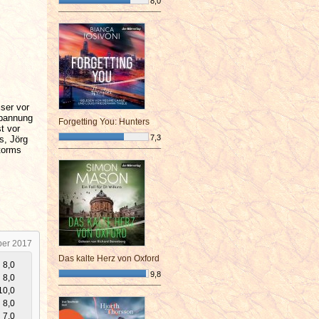
8,0
¯¯¯¯¯¯¯¯¯¯¯¯¯¯¯¯¯¯¯¯¯¯¯¯
ser vor
Spannung
Forgetting You: Hunters
t vor
7,3
s, Jörg
torms
¯¯¯¯¯¯¯¯¯¯¯¯¯¯¯¯¯¯¯¯¯¯¯¯
ber 2017
Das kalte Herz von Oxford
8,0
9,8
8,0
¯¯¯¯¯¯¯¯¯¯¯¯¯¯¯¯¯¯¯¯¯¯¯¯
10,0
8,0
7,0