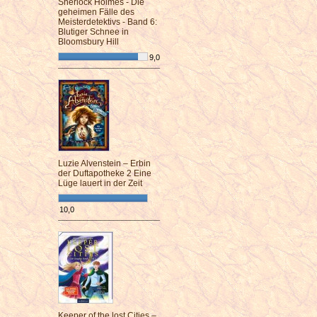
Sherlock Holmes - Die
geheimen Fälle des
Meisterdetektivs - Band 6:
Blutiger Schnee in
Bloomsbury Hill
9,0
¯¯¯¯¯¯¯¯¯¯¯¯¯¯¯¯¯¯¯¯¯¯¯¯
Luzie Alvenstein – Erbin
der Duftapotheke 2 Eine
Lüge lauert in der Zeit
10,0
¯¯¯¯¯¯¯¯¯¯¯¯¯¯¯¯¯¯¯¯¯¯¯¯
Keeper of the lost Cities –