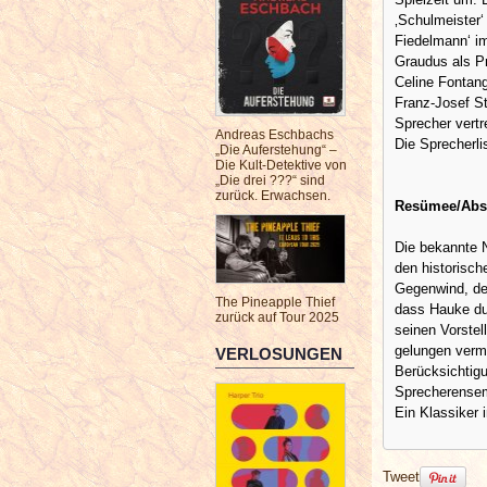
‚Schulmeister‘
Fiedelmann‘ i
Graudus als P
Celine Fontang
Franz-Josef St
Sprecher vertr
Andreas Eschbachs
Die Sprecherli
„Die Auferstehung“ –
Die Kult-Detektive von
„Die drei ???“ sind
zurück. Erwachsen.
Resümee/Abs
Die bekannte N
den historisch
Gegenwind, der
The Pineapple Thief
dass Hauke du
zurück auf Tour 2025
seinen Vorste
gelungen vermi
VERLOSUNGEN
Berücksichtigu
Sprecherensem
Ein Klassiker
Tweet