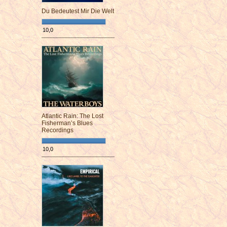
Du Bedeutest Mir Die Welt
10,0
¯¯¯¯¯¯¯¯¯¯¯¯¯¯¯¯¯¯¯¯¯¯¯¯
Atlantic Rain: The Lost
Fisherman’s Blues
Recordings
10,0
¯¯¯¯¯¯¯¯¯¯¯¯¯¯¯¯¯¯¯¯¯¯¯¯