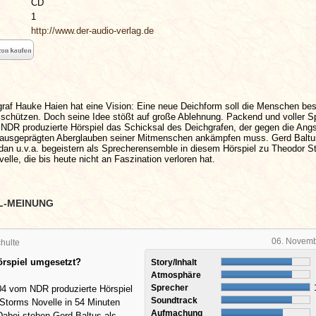
CD
1
http://www.der-audio-verlag.de
graf Hauke Haien hat eine Vision: Eine neue Deichform soll die Menschen bes
schützen. Doch seine Idee stößt auf große Ablehnung. Packend und voller 
 NDR produzierte Hörspiel das Schicksal des Deichgrafen, der gegen die Angs
ausgeprägten Aberglauben seiner Mitmenschen ankämpfen muss. Gerd Baltu
rdan u.v.a. begeistern als Sprecherensemble in diesem Hörspiel zu Theodor S
elle, die bis heute nicht an Faszination verloren hat.
L-MEINUNG
06. Novem
hulte
örspiel umgesetzt?
Story/Inhalt
Atmosphäre
Sprecher
4 vom NDR produzierte Hörspiel
Soundtrack
Storms Novelle in 54 Minuten
Aufmachung
Dabei stehen Gerd Baltus als