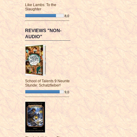
Like Lambs: To the
Slaughter
8,0
¯¯¯¯¯¯¯¯¯¯¯¯¯¯¯¯¯¯¯¯¯¯¯¯
REVIEWS "NON-
AUDIO"
School of Talents 9 Neunte
Stunde: Schatzfieber!
9,0
¯¯¯¯¯¯¯¯¯¯¯¯¯¯¯¯¯¯¯¯¯¯¯¯