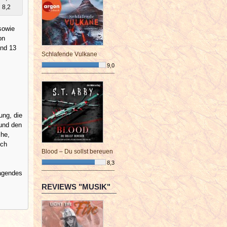
8,2
sowie
on
ind 13
Schlafende Vulkane
9,0
¯¯¯¯¯¯¯¯¯¯¯¯¯¯¯¯¯¯¯¯¯¯¯¯
ung, die
 und den
che,
ich
Blood – Du sollst bereuen
8,3
ragendes
¯¯¯¯¯¯¯¯¯¯¯¯¯¯¯¯¯¯¯¯¯¯¯¯
REVIEWS "MUSIK"