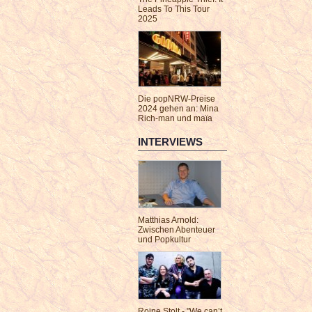
Leads To This Tour
2025
Die popNRW-Preise
2024 gehen an: Mina
Rich-man und maïa
INTERVIEWS
Matthias Arnold:
Zwischen Abenteuer
und Popkultur
Roine Stolt - "We can’t