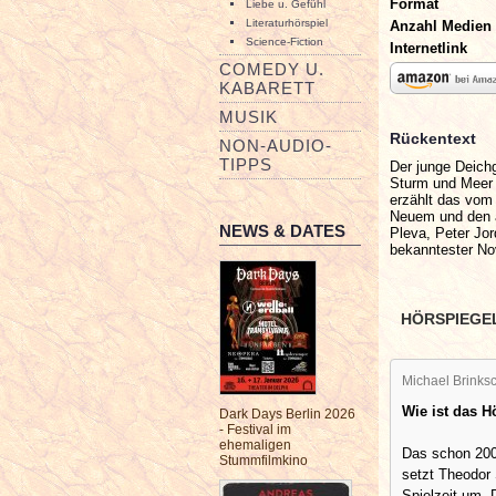
Format
Liebe u. Gefühl
Literaturhörspiel
Anzahl Medien
Science-Fiction
Internetlink
COMEDY U.
KABARETT
MUSIK
Rückentext
NON-AUDIO-
TIPPS
Der junge Deich
Sturm und Meer 
erzählt das vom
Neuem und den 
NEWS & DATES
Pleva, Peter Jo
bekanntester Nov
HÖRSPIEGE
Michael Brinksc
Wie ist das H
Dark Days Berlin 2026
- Festival im
ehemaligen
Das schon 200
Stummfilmkino
setzt Theodor 
Spielzeit um. 