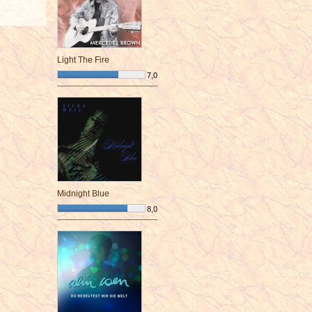
Light The Fire
7,0
¯¯¯¯¯¯¯¯¯¯¯¯¯¯¯¯¯¯¯¯¯¯¯¯
Midnight Blue
8,0
¯¯¯¯¯¯¯¯¯¯¯¯¯¯¯¯¯¯¯¯¯¯¯¯