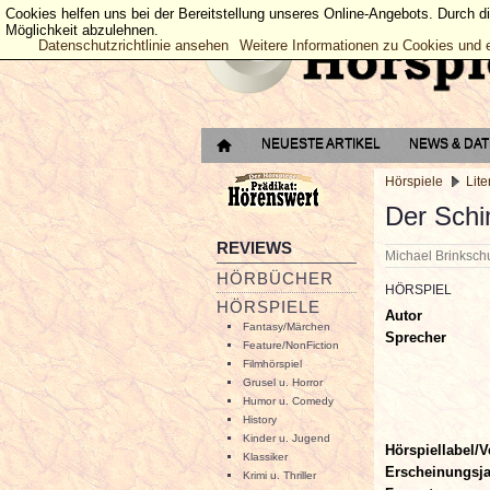
Cookies helfen uns bei der Bereitstellung unseres Online-Angebots. Durch d
Möglichkeit abzulehnen.
Datenschutzrichtlinie ansehen
Weitere Informationen zu Cookies und 
NEUESTE ARTIKEL
NEWS & DA
Hörspiele
Lite
Der Schi
REVIEWS
Michael Brinksc
HÖRBÜCHER
HÖRSPIEL
HÖRSPIELE
Autor
Fantasy/Märchen
Sprecher
Feature/NonFiction
Filmhörspiel
Grusel u. Horror
Humor u. Comedy
History
Kinder u. Jugend
Hörspiellabel/V
Klassiker
Erscheinungsj
Krimi u. Thriller