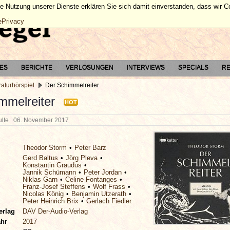
ie Nutzung unserer Dienste erklären Sie sich damit einverstanden, dass wir 
ePrivacy
TES
BERICHTE
VERLOSUNGEN
INTERVIEWS
SPECIALS
RE
raturhörspiel
Der Schimmelreiter
mmelreiter
HOT
hulte
06. November 2017
Theodor Storm
Peter Barz
Gerd Baltus
Jörg Pleva
Konstantin Graudus
Jannik Schümann
Peter Jordan
Niklas Garn
Celine Fontanges
Franz-Josef Steffens
Wolf Frass
Nicolas König
Benjamin Utzerath
Peter Heinrich Brix
Gerlach Fiedler
erlag
DAV Der-Audio-Verlag
ahr
2017