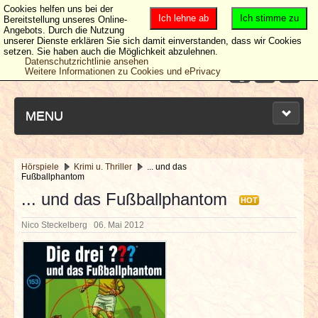
Cookies helfen uns bei der
Ich lehne ab
Ich stimme zu
Bereitstellung unseres Online-
Angebots. Durch die Nutzung
unserer Dienste erklären Sie sich damit einverstanden, dass wir Cookies
setzen. Sie haben auch die Möglichkeit abzulehnen.
Datenschutzrichtlinie ansehen
Weitere Informationen zu Cookies und ePrivacy
MENU
Hörspiele
Krimi u. Thriller
... und das
Fußballphantom
NEUESTE ARTIKEL
... und das Fußballphantom
HOT
NEWS & DATES
Nico Steckelberg
06. Mai 2012
BERICHTE
VERLOSUNGEN