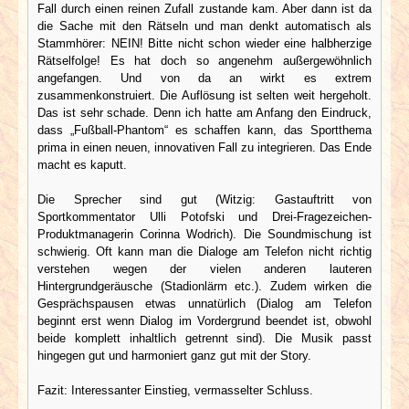
Fall durch einen reinen Zufall zustande kam. Aber dann ist da
die Sache mit den Rätseln und man denkt automatisch als
Stammhörer: NEIN! Bitte nicht schon wieder eine halbherzige
Rätselfolge! Es hat doch so angenehm außergewöhnlich
angefangen. Und von da an wirkt es extrem
zusammenkonstruiert. Die Auflösung ist selten weit hergeholt.
Das ist sehr schade. Denn ich hatte am Anfang den Eindruck,
dass „Fußball-Phantom“ es schaffen kann, das Sportthema
prima in einen neuen, innovativen Fall zu integrieren. Das Ende
macht es kaputt.
Die Sprecher sind gut (Witzig: Gastauftritt von
Sportkommentator Ulli Potofski und Drei-Fragezeichen-
Produktmanagerin Corinna Wodrich). Die Soundmischung ist
schwierig. Oft kann man die Dialoge am Telefon nicht richtig
verstehen wegen der vielen anderen lauteren
Hintergrundgeräusche (Stadionlärm etc.). Zudem wirken die
Gesprächspausen etwas unnatürlich (Dialog am Telefon
beginnt erst wenn Dialog im Vordergrund beendet ist, obwohl
beide komplett inhaltlich getrennt sind). Die Musik passt
hingegen gut und harmoniert ganz gut mit der Story.
Fazit: Interessanter Einstieg, vermasselter Schluss.