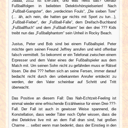
Jaaaa, 2012 ist EM-Jahr, und was heißt das? Genau!
Fußballfolgen in beliebten Detektivhörspielserien! Nach
„Fußball-Gangster“, den „verdeckten Fouls“, „Die sieben Tore“
(… äh, ach nein, die hatten gar nichts mit Sport zu tun…),
„Fußball-Fieber“, der „Fußball-Falle“, dem Dreifach-Buchband
„Fußballfluch“ und dem „Fußball-Alarm“ bei den drei ??? Kids
treibt nun das „Fußballphantom“ sein Unheil in Rocky Beach.
Justus, Peter und Bob sind bei einem Fußballspiel. Peter
möchte gern seinen Freund Jeffrey anrufen und wird offenbar
falsch vermittelt. So bekommt er ein Telefonat zwischen einem
Erpresser und dem Vater eines der Fußballspieler aus dem
Match mit. Um seinen Sohn nicht zu gefährden muss er Rätsel
lösen. Die drei ??? heften sich an seine Fersen, immer darauf
bedacht nicht durch den unbekannten Anrufer entdeckt zu
werden, der den Vater scheinbar auf Schritt und Tritt
überwacht.
Das Positive an diesem Fall: Das Nah-Echtzeit-Feeling ist
einmal wieder eine erfrischende Erzählweise für einen Drei-???-
Fall. Der Fall ist auch in gewisser Weise spannend, die
Konstellation, dass weder Täter noch Opfer wissen, dass die
drei Detektive live mit an dem Fall dran sind, hat großen
Charme … selbst wenn man bedenkt, dass der Einstieg in den