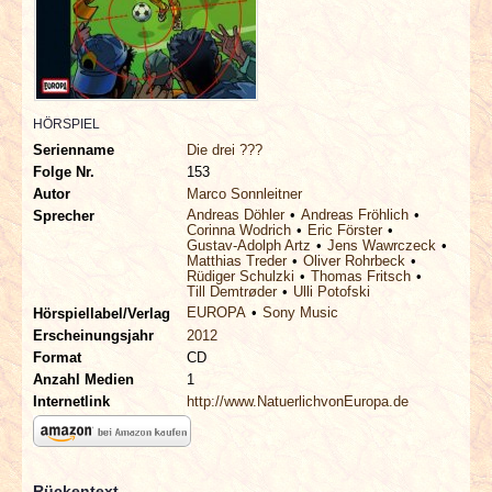
INTERVIEWS
SPECIALS
HÖRSPIEL
REDAKTION
Serienname
Die drei ???
Folge Nr.
153
LINKS
Autor
Marco Sonnleitner
Andreas Döhler
Andreas Fröhlich
Sprecher
Corinna Wodrich
Eric Förster
ARCHIV
Gustav-Adolph Artz
Jens Wawrczeck
Matthias Treder
Oliver Rohrbeck
Rüdiger Schulzki
Thomas Fritsch
Till Demtrøder
Ulli Potofski
EUROPA
Sony Music
Hörspiellabel/Verlag
Erscheinungsjahr
2012
Format
CD
Anzahl Medien
1
Internetlink
http://www.NatuerlichvonEuropa.de
Rückentext