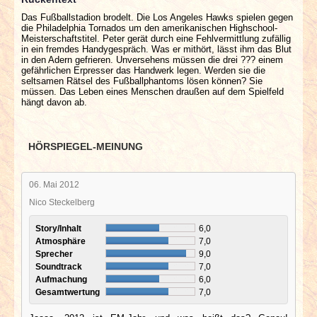
Das Fußballstadion brodelt. Die Los Angeles Hawks spielen gegen
die Philadelphia Tornados um den amerikanischen Highschool-
Meisterschaftstitel. Peter gerät durch eine Fehlvermittlung zufällig
in ein fremdes Handygespräch. Was er mithört, lässt ihm das Blut
in den Adern gefrieren. Unversehens müssen die drei ??? einem
gefährlichen Erpresser das Handwerk legen. Werden sie die
seltsamen Rätsel des Fußballphantoms lösen können? Sie
müssen. Das Leben eines Menschen draußen auf dem Spielfeld
hängt davon ab.
HÖRSPIEGEL-MEINUNG
06. Mai 2012
Nico Steckelberg
Story/Inhalt
6,0
Atmosphäre
7,0
Sprecher
9,0
Soundtrack
7,0
Aufmachung
6,0
Gesamtwertung
7,0