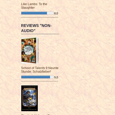
Like Lambs: To the
Slaughter
8,0
¯¯¯¯¯¯¯¯¯¯¯¯¯¯¯¯¯¯¯¯¯¯¯¯
REVIEWS "NON-
AUDIO"
School of Talents 9 Neunte
Stunde: Schatzfieber!
9,0
¯¯¯¯¯¯¯¯¯¯¯¯¯¯¯¯¯¯¯¯¯¯¯¯