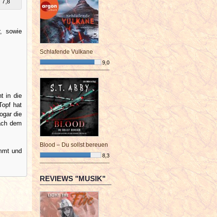
7,8
r, sowie
.
Schlafende Vulkane
9,0
¯¯¯¯¯¯¯¯¯¯¯¯¯¯¯¯¯¯¯¯¯¯¯¯
t in die
Topf hat
ogar die
nach dem
Blood – Du sollst bereuen
immt und
8,3
¯¯¯¯¯¯¯¯¯¯¯¯¯¯¯¯¯¯¯¯¯¯¯¯
REVIEWS "MUSIK"