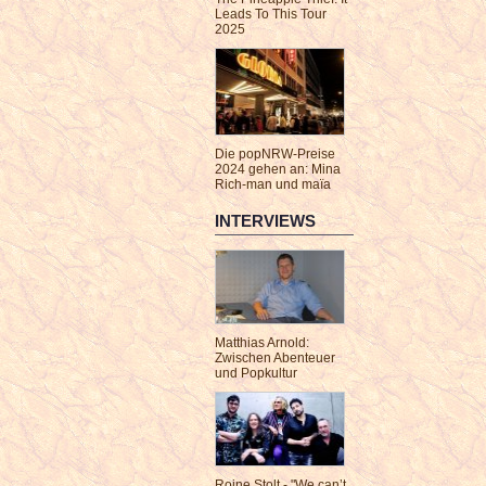
Leads To This Tour
2025
Die popNRW-Preise
2024 gehen an: Mina
Rich-man und maïa
INTERVIEWS
Matthias Arnold:
Zwischen Abenteuer
und Popkultur
Roine Stolt - "We can’t