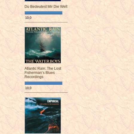
Du Bedeutest Mir Die Welt
10,0
¯¯¯¯¯¯¯¯¯¯¯¯¯¯¯¯¯¯¯¯¯¯¯¯
Atlantic Rain: The Lost
Fisherman’s Blues
Recordings
10,0
¯¯¯¯¯¯¯¯¯¯¯¯¯¯¯¯¯¯¯¯¯¯¯¯