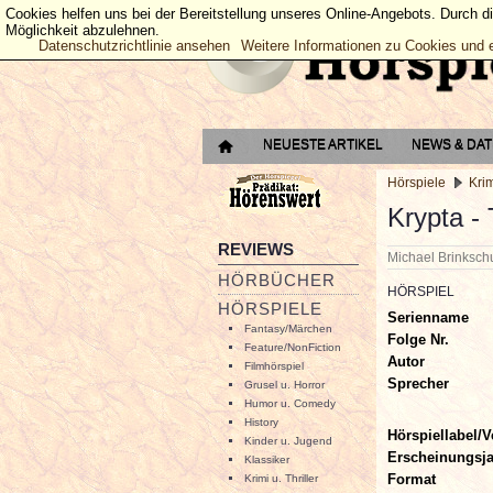
Cookies helfen uns bei der Bereitstellung unseres Online-Angebots. Durch d
Möglichkeit abzulehnen.
Datenschutzrichtlinie ansehen
Weitere Informationen zu Cookies und 
NEUESTE ARTIKEL
NEWS & DA
Hörspiele
Krim
Krypta -
REVIEWS
Michael Brinksc
HÖRBÜCHER
HÖRSPIEL
HÖRSPIELE
Serienname
Fantasy/Märchen
Folge Nr.
Feature/NonFiction
Autor
Filmhörspiel
Sprecher
Grusel u. Horror
Humor u. Comedy
History
Hörspiellabel/V
Kinder u. Jugend
Erscheinungsj
Klassiker
Format
Krimi u. Thriller