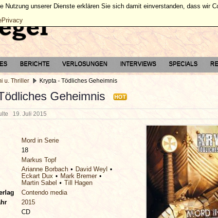
ie Nutzung unserer Dienste erklären Sie sich damit einverstanden, dass wir 
ePrivacy
TES
BERICHTE
VERLOSUNGEN
INTERVIEWS
SPECIALS
RE
i u. Thriller
Krypta - Tödliches Geheimnis
 Tödliches Geheimnis
HOT
hulte
19. Juli 2015
Mord in Serie
18
Markus Topf
Arianne Borbach
David Weyl
Eckart Dux
Mark Bremer
Martin Sabel
Till Hagen
erlag
Contendo media
ahr
2015
CD