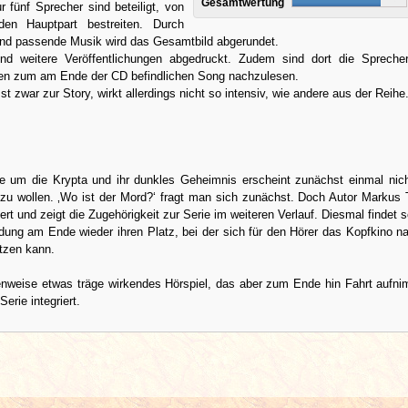
Gesamtwertung
r fünf Sprecher sind beteiligt, von
en Hauptpart bestreiten. Durch
nd passende Musik wird das Gesamtbild abgerundet.
nd weitere Veröffentlichungen abgedruckt. Zudem sind dort die Spreche
n zum am Ende der CD befindlichen Song nachzulesen.
t zwar zur Story, wirkt allerdings nicht so intensiv, wie andere aus der Reihe
e um die Krypta und ihr dunkles Geheimnis erscheint zunächst einmal nich
zu wollen. ‚Wo ist der Mord?‘ fragt man sich zunächst. Doch Autor Markus 
ert und zeigt die Zugehörigkeit zur Serie im weiteren Verlauf. Diesmal findet s
ung am Ende wieder ihren Platz, bei der sich für den Hörer das Kopfkino 
etzen kann.
lenweise etwas träge wirkendes Hörspiel, das aber zum Ende hin Fahrt aufn
Serie integriert.