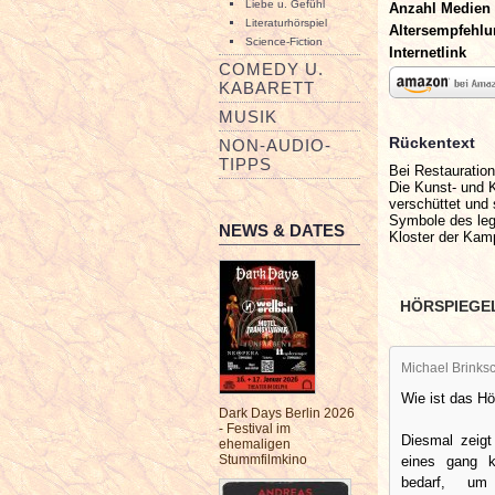
Liebe u. Gefühl
Anzahl Medien
Literaturhörspiel
Altersempfehl
Science-Fiction
Internetlink
COMEDY U.
KABARETT
MUSIK
Rückentext
NON-AUDIO-
TIPPS
Bei Restauratio
Die Kunst- und 
verschüttet und
Symbole des leg
NEWS & DATES
Kloster der Ka
HÖRSPIEGE
Michael Brinksc
Wie ist das Hö
Dark Days Berlin 2026
- Festival im
Diesmal zeigt
ehemaligen
Stummfilmkino
eines gang k
bedarf, um