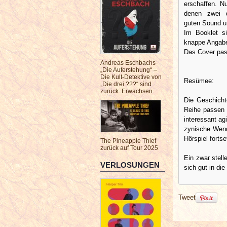
erschaffen. Nu
denen zwei d
guten Sound u
Im Booklet si
knappe Angabe
Das Cover pass
Andreas Eschbachs
„Die Auferstehung“ –
Die Kult-Detektive von
Resümee:
„Die drei ???“ sind
zurück. Erwachsen.
Die Geschicht
Reihe passen 
interessant agi
zynische Wend
Hörspiel forts
The Pineapple Thief
zurück auf Tour 2025
Ein zwar stel
VERLOSUNGEN
sich gut in die 
Tweet