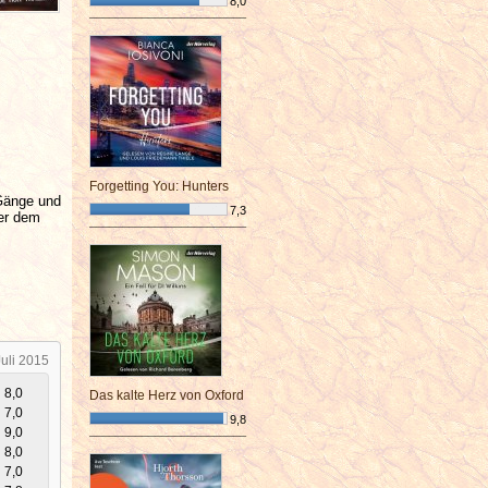
8,0
¯¯¯¯¯¯¯¯¯¯¯¯¯¯¯¯¯¯¯¯¯¯¯¯
Forgetting You: Hunters
 Gänge und
7,3
ter dem
¯¯¯¯¯¯¯¯¯¯¯¯¯¯¯¯¯¯¯¯¯¯¯¯
Juli 2015
8,0
Das kalte Herz von Oxford
7,0
9,8
9,0
¯¯¯¯¯¯¯¯¯¯¯¯¯¯¯¯¯¯¯¯¯¯¯¯
8,0
7,0