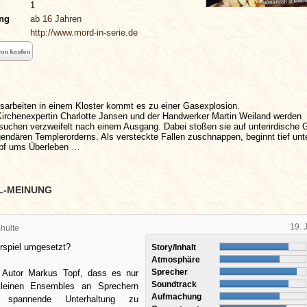
1
ung
ab 16 Jahren
http://www.mord-in-serie.de
nsarbeiten in einem Kloster kommt es zu einer Gasexplosion.
Kirchenexpertin Charlotte Jansen und der Handwerker Martin Weiland werden
 suchen verzweifelt nach einem Ausgang. Dabei stoßen sie auf unterirdische
endären Templerorderns. Als versteckte Fallen zuschnappen, beginnt tief un
mpf ums Überleben …
L-MEINUNG
19. 
hulte
rspiel umgesetzt?
Story/Inhalt
Atmosphäre
Sprecher
 Autor Markus Topf, dass es nur
Soundtrack
leinen Ensembles an Sprechern
Aufmachung
 spannende Unterhaltung zu