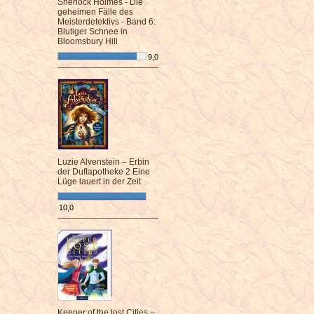
Sherlock Holmes - Die
geheimen Fälle des
Meisterdetektivs - Band 6:
Blutiger Schnee in
Bloomsbury Hill
9,0
¯¯¯¯¯¯¯¯¯¯¯¯¯¯¯¯¯¯¯¯¯¯¯¯
Luzie Alvenstein – Erbin
der Duftapotheke 2 Eine
Lüge lauert in der Zeit
10,0
¯¯¯¯¯¯¯¯¯¯¯¯¯¯¯¯¯¯¯¯¯¯¯¯
Keeper of the lost Cities –