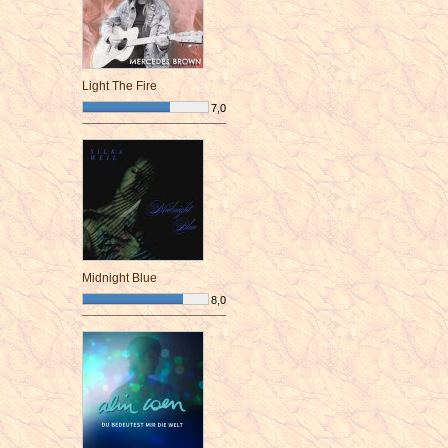
Light The Fire
7,0
¯¯¯¯¯¯¯¯¯¯¯¯¯¯¯¯¯¯¯¯¯¯¯¯
Midnight Blue
8,0
¯¯¯¯¯¯¯¯¯¯¯¯¯¯¯¯¯¯¯¯¯¯¯¯