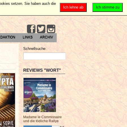
Cookies setzen. Sie haben auch die
Ich lehne ab
Ich stimme zu
DAKTION
LINKS
ARCHIV
Schnellsuche:
REVIEWS "WORT"
Madame le Commissaire
und die tödliche Rallye