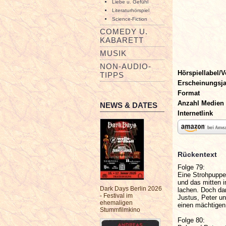
Liebe u. Gefühl
Literaturhörspiel
Science-Fiction
COMEDY U.
KABARETT
MUSIK
NON-AUDIO-
Hörspiellabel/V
TIPPS
Erscheinungsj
Format
Anzahl Medien
NEWS & DATES
Internetlink
Rückentext
Folge 79:
Eine Strohpuppe,
und das mitten i
Dark Days Berlin 2026
lachen. Doch dan
- Festival im
Justus, Peter un
ehemaligen
einen mächtigen
Stummfilmkino
Folge 80: