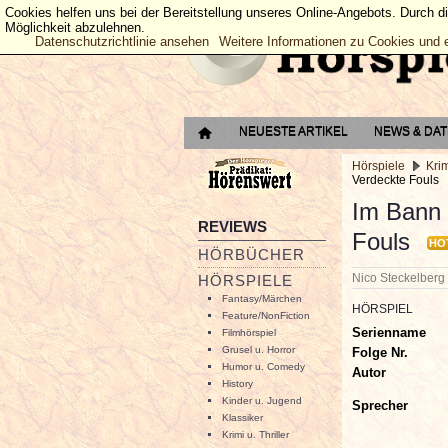
Cookies helfen uns bei der Bereitstellung unseres Online-Angebots. Durch d
Möglichkeit abzulehnen.
Datenschutzrichtlinie ansehen
Weitere Informationen zu Cookies und 
NEUESTE ARTIKEL
NEWS & DA
Hörspiele
Krim
Verdeckte Fouls
Im Bann 
REVIEWS
Fouls
HO
HÖRBÜCHER
Nico Steckelber
HÖRSPIELE
Fantasy/Märchen
HÖRSPIEL
Feature/NonFiction
Serienname
Filmhörspiel
Grusel u. Horror
Folge Nr.
Humor u. Comedy
Autor
History
Kinder u. Jugend
Sprecher
Klassiker
Krimi u. Thriller