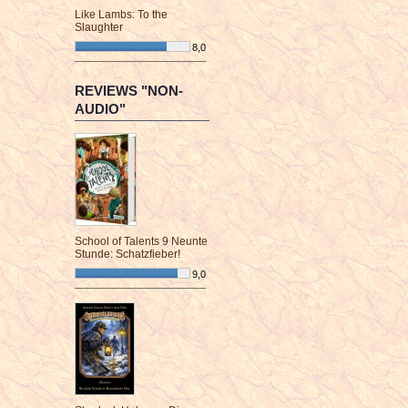
Like Lambs: To the
Slaughter
8,0
¯¯¯¯¯¯¯¯¯¯¯¯¯¯¯¯¯¯¯¯¯¯¯¯
REVIEWS "NON-
AUDIO"
School of Talents 9 Neunte
Stunde: Schatzfieber!
9,0
¯¯¯¯¯¯¯¯¯¯¯¯¯¯¯¯¯¯¯¯¯¯¯¯