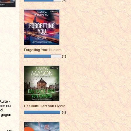
8,0
¯¯¯¯¯¯¯¯¯¯¯¯¯¯¯¯¯¯¯¯¯¯¯¯
Forgetting You: Hunters
7,3
¯¯¯¯¯¯¯¯¯¯¯¯¯¯¯¯¯¯¯¯¯¯¯¯
ulte -
ber nur
Das kalte Herz von Oxford
od.
9,8
n gegen
¯¯¯¯¯¯¯¯¯¯¯¯¯¯¯¯¯¯¯¯¯¯¯¯