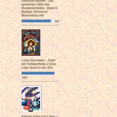
Sherlock Holmes - Die
geheimen Fälle des
Meisterdetektivs - Band 6:
Blutiger Schnee in
Bloomsbury Hill
9,0
¯¯¯¯¯¯¯¯¯¯¯¯¯¯¯¯¯¯¯¯¯¯¯¯
Luzie Alvenstein – Erbin
der Duftapotheke 2 Eine
Lüge lauert in der Zeit
10,0
¯¯¯¯¯¯¯¯¯¯¯¯¯¯¯¯¯¯¯¯¯¯¯¯
Keeper of the lost Cities –