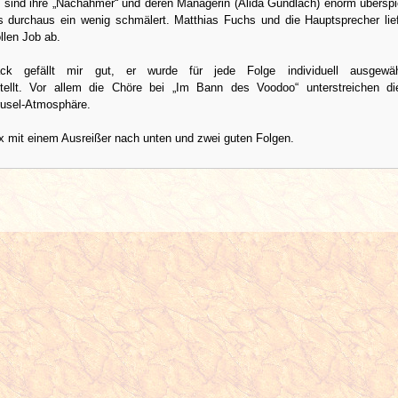
s sind ihre „Nachahmer“ und deren Managerin (Alida Gundlach) enorm überspi
 durchaus ein wenig schmälert. Matthias Fuchs und die Hauptsprecher lie
llen Job ab.
ck gefällt mir gut, er wurde für jede Folge individuell ausgewä
ellt. Vor allem die Chöre bei „Im Bann des Voodoo“ unterstreichen die
usel-Atmosphäre.
x mit einem Ausreißer nach unten und zwei guten Folgen.