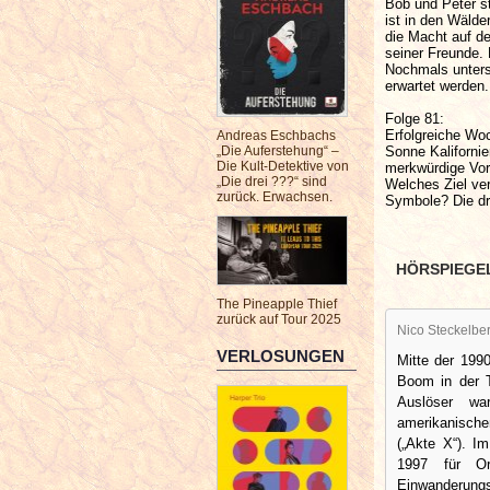
Bob und Peter st
ist in den Wäld
die Macht auf de
seiner Freunde. 
Nochmals unters
erwartet werden.
Folge 81:
Erfolgreiche Woc
Andreas Eschbachs
Sonne Kalifornie
„Die Auferstehung“ –
Die Kult-Detektive von
merkwürdige Vor
„Die drei ???“ sind
Welches Ziel ve
zurück. Erwachsen.
Symbole? Die dr
HÖRSPIEGE
The Pineapple Thief
zurück auf Tour 2025
Nico Steckelbe
VERLOSUNGEN
Mitte der 199
Boom in der T
Auslöser w
amerikanisch
(„Akte X“). I
1997 für Ord
Einwanderung