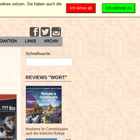
Cookies setzen. Sie haben auch die
Ich lehne ab
Ich stimme zu
DAKTION
LINKS
ARCHIV
Schnellsuche:
REVIEWS "WORT"
Madame le Commissaire
und die tödliche Rallye