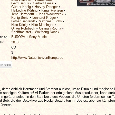
Gerd Baltus
Gerhart Hinze
Günter König
Harvey Draeger
Heikedine Körting
Igmar Frenzen
Jens Herrndorff
Jens Wawrczeck
König Boris
Lennardt Krüger
Lothar Behrendt
Matthias Fuchs
Nico König
Niko Minninger
Oliver Rohrbeck
Ozanan Rocha
Schiffmeister
Wolfgang Noack
EUROPA
Sony Music
erlag
ahr
2013
CD
3
http://www.NatuerlichvonEuropa.de
 deren Anblick Herzrasen und Atemnot auslöst, uralte Rituale und magische K
m sonnigen Kalifornien! Al Parker, der erfolgreiche Musikproduzent, kann darü
n gerät er selbst in den Bannkreis des Voodoo: die Untoten fordern seinen T
d Bob, die drei Detektive aus Rocky Beach, tun ihr Bestes, aber sie kämpfe
 Gegner.