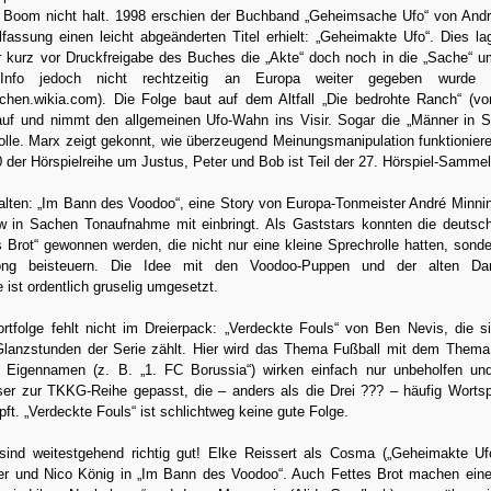
 Boom nicht halt. 1998 erschien der Buchband „Geheimsache Ufo“ von And
lfassung einen leicht abgeänderten Titel erhielt: „Geheimakte Ufo“. Dies la
r kurz vor Druckfreigabe des Buches die „Akte“ doch noch in die „Sache“ 
 Info jedoch nicht rechtzeitig an Europa weiter gegeben wurde (
eichen.wikia.com). Die Folge baut auf dem Altfall „Die bedrohte Ranch“ (v
auf und nimmt den allgemeinen Ufo-Wahn ins Visir. Sogar die „Männer in 
olle. Marx zeigt gekonnt, wie überzeugend Meinungsmanipulation funktionier
 der Hörspielreihe um Justus, Peter und Bob ist Teil der 27. Hörspiel-Samme
alten: „Im Bann des Voodoo“, eine Story von Europa-Tonmeister André Minnin
 in Sachen Tonaufnahme mit einbringt. Als Gaststars konnten die deutsc
 Brot“ gewonnen werden, die nicht nur eine kleine Sprechrolle hatten, sond
Song beisteuern. Die Idee mit den Voodoo-Puppen und der alten D
ist ordentlich gruselig umgesetzt.
rtfolge fehlt nicht im Dreierpack: „Verdeckte Fouls“ von Ben Nevis, die si
Glanzstunden der Serie zählt. Hier wird das Thema Fußball mit dem Them
 Eigennamen (z. B. „1. FC Borussia“) wirken einfach nur unbeholfen un
sser zur TKKG-Reihe gepasst, die – anders als die Drei ??? – häufig Wortsp
t. „Verdeckte Fouls“ ist schlichtweg keine gute Folge.
sind weitestgehend richtig gut! Elke Reissert als Cosma („Geheimakte Uf
er und Nico König in „Im Bann des Voodoo“. Auch Fettes Brot machen ein