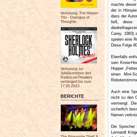
machte dieser
der in Hörspie
Verlosung: The Harper
dass der Auto
Trio - Dialogue of
ließ, diese
Thoughts
diedreifragez
Carey, 1983) 
spielen eine R
Diese Folge 80
Ebenfalls enth
sein Know-How
Hopper „Fettes
Verlosung zur
Jubiläumstour des
einen Mini-
RadioLiveTheaters
Roboterstimme 
verlängert bis zum
17.05.2023
Auch eine Spo
BERICHTE
nicht zu den 
vermengt. Die
sicherlich be
Namen verknüpf
Die Sprecher 
Lennardt Krüg
The Pineapple Thief: It