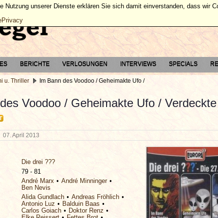
ie Nutzung unserer Dienste erklären Sie sich damit einverstanden, dass wir 
ePrivacy
TES
BERICHTE
VERLOSUNGEN
INTERVIEWS
SPECIALS
RE
i u. Thriller
Im Bann des Voodoo / Geheimakte Ufo /
des Voodoo / Geheimakte Ufo / Verdeckte
T
g
07. April 2013
Die drei ???
79 - 81
André Marx
André Minninger
Ben Nevis
Alida Gundlach
Andreas Fröhlich
Antonio Luz
Balduin Baas
Carlos Goiach
Doktor Renz
Elke Reissert
Fettes Brot