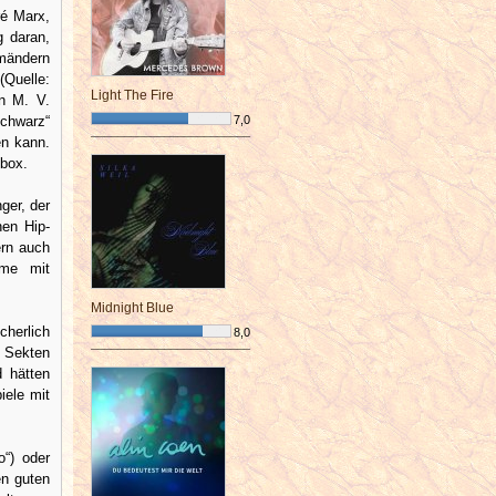
ré Marx,
g daran,
umändern
Quelle:
Light The Fire
on M. V.
Schwarz“
7,0
en kann.
¯¯¯¯¯¯¯¯¯¯¯¯¯¯¯¯¯¯¯¯¯¯¯¯
lbox.
ger, der
hen Hip-
ern auch
ame mit
Midnight Blue
cherlich
8,0
a Sekten
¯¯¯¯¯¯¯¯¯¯¯¯¯¯¯¯¯¯¯¯¯¯¯¯
d hätten
iele mit
o“) oder
en guten