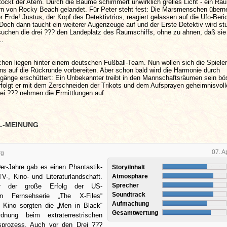
ockt der Atem. Durch die Bäume schimmert unwirklich grelles Licht - ein Ra
ern von Rocky Beach gelandet. Für Peter steht fest: Die Marsmenschen über
r Erde! Justus, der Kopf des Detektivtrios, reagiert gelassen auf die Ufo-Beri
Doch dann taucht ein weiterer Augenzeuge auf und der Erste Detektiv wird stu
uchen die drei ??? den Landeplatz des Raumschiffs, ohne zu ahnen, daß sie 
..
hen liegen hinter einem deutschen Fußball-Team. Nun wollen sich die Spieler
ns auf die Rückrunde vorbereiten. Aber schon bald wird die Harmonie durch
gänge erschüttert: Ein Unbekannter treibt in den Mannschaftsräumen sein bö
rfolgt er mit dem Zerschneiden der Trikots und dem Aufsprayen geheimnisvoll
ei ??? nehmen die Ermittlungen auf.
L-MEINUNG
07. A
rg
0er-Jahre gab es einen Phantastik-
Story/Inhalt
V-, Kino- und Literaturlandschaft.
Atmosphäre
Sprecher
ar der große Erfolg der US-
Soundtrack
en Fernsehserie „The X-Files“
Aufmachung
m Kino sorgten die „Men in Black“
Gesamtwertung
nung beim extraterrestrischen
sprozess. Auch vor den Drei ???