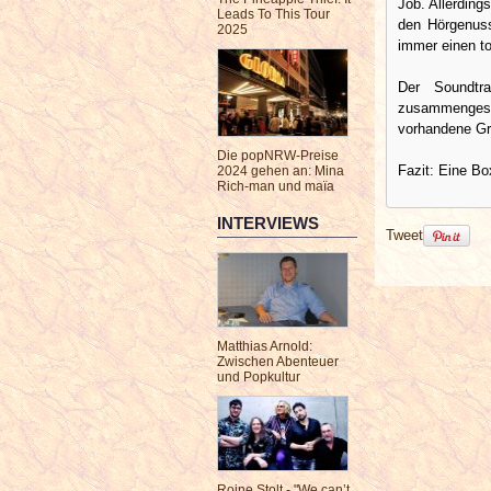
Job. Allerding
Leads To This Tour
den Hörgenuss
2025
immer einen to
Der Soundtra
zusammengest
vorhandene Gr
Die popNRW-Preise
Fazit: Eine Bo
2024 gehen an: Mina
Rich-man und maïa
INTERVIEWS
Tweet
Matthias Arnold:
Zwischen Abenteuer
und Popkultur
Roine Stolt - "We can’t