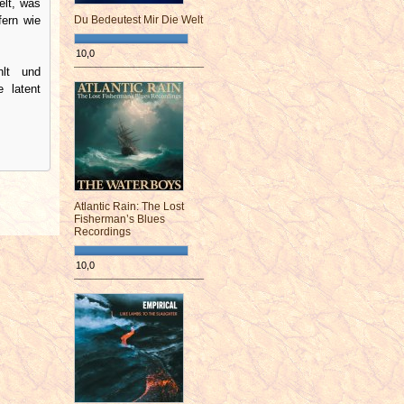
elt, was
fern wie
Du Bedeutest Mir Die Welt
10,0
hlt und
¯¯¯¯¯¯¯¯¯¯¯¯¯¯¯¯¯¯¯¯¯¯¯¯
 latent
Atlantic Rain: The Lost
Fisherman’s Blues
Recordings
10,0
¯¯¯¯¯¯¯¯¯¯¯¯¯¯¯¯¯¯¯¯¯¯¯¯