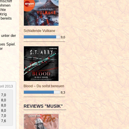
umschiff
nehmen
chte
tzig.
bereits
Schlafende Vulkane
 unter der
9,0
¯¯¯¯¯¯¯¯¯¯¯¯¯¯¯¯¯¯¯¯¯¯¯¯
ses Spiel.
er
Blood – Du sollst bereuen
pril 2013
8,3
7,0
¯¯¯¯¯¯¯¯¯¯¯¯¯¯¯¯¯¯¯¯¯¯¯¯
8,0
8,0
REVIEWS "MUSIK"
8,0
7,0
7,6