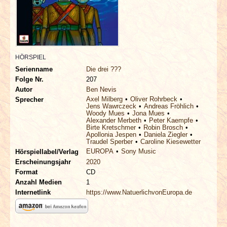
INTERVIEWS
SPECIALS
HÖRSPIEL
REDAKTION
Serienname
Die drei ???
Folge Nr.
207
LINKS
Autor
Ben Nevis
Axel Milberg
Oliver Rohrbeck
Sprecher
Jens Wawrczeck
Andreas Fröhlich
ARCHIV
Woody Mues
Jona Mues
Alexander Merbeth
Peter Kaempfe
Birte Kretschmer
Robin Brosch
Apollonia Jespen
Daniela Ziegler
Traudel Sperber
Caroline Kiesewetter
EUROPA
Sony Music
Hörspiellabel/Verlag
Erscheinungsjahr
2020
Format
CD
Anzahl Medien
1
Internetlink
https://www.NatuerlichvonEuropa.de