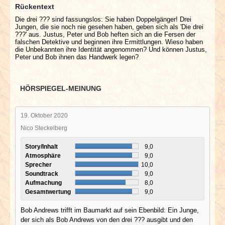
Rückentext
Die drei ??? sind fassungslos: Sie haben Doppelgänger! Drei
Jungen, die sie noch nie gesehen haben, geben sich als 'Die drei
???' aus. Justus, Peter und Bob heften sich an die Fersen der
falschen Detektive und beginnen ihre Ermittlungen. Wieso haben
die Unbekannten ihre Identität angenommen? Und können Justus,
Peter und Bob ihnen das Handwerk legen?
HÖRSPIEGEL-MEINUNG
19. Oktober 2020
Nico Steckelberg
Story/Inhalt
9,0
Atmosphäre
9,0
Sprecher
10,0
Soundtrack
9,0
Aufmachung
8,0
Gesamtwertung
9,0
Bob Andrews trifft im Baumarkt auf sein Ebenbild: Ein Junge,
der sich als Bob Andrews von den drei ??? ausgibt und den