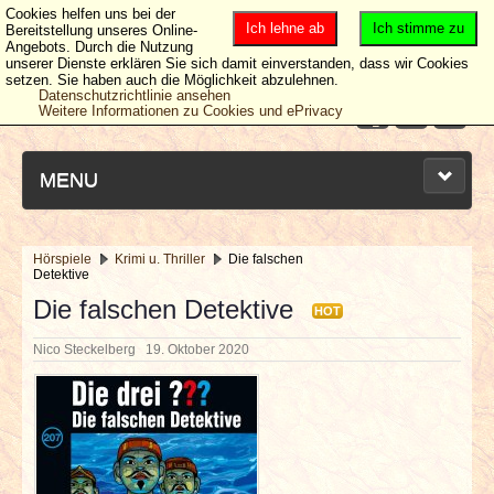
Cookies helfen uns bei der
Ich lehne ab
Ich stimme zu
Bereitstellung unseres Online-
Angebots. Durch die Nutzung
unserer Dienste erklären Sie sich damit einverstanden, dass wir Cookies
setzen. Sie haben auch die Möglichkeit abzulehnen.
Datenschutzrichtlinie ansehen
Weitere Informationen zu Cookies und ePrivacy
MENU
Hörspiele
Krimi u. Thriller
Die falschen
Detektive
NEUESTE ARTIKEL
Die falschen Detektive
HOT
NEWS & DATES
Nico Steckelberg
19. Oktober 2020
BERICHTE
VERLOSUNGEN