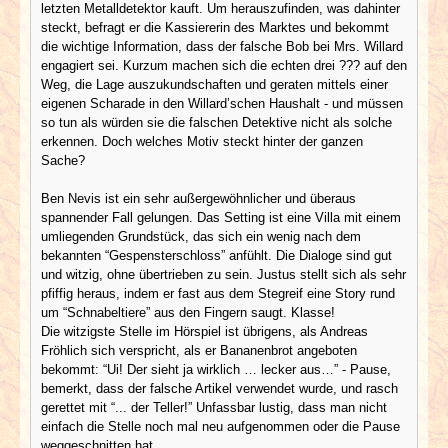
letzten Metalldetektor kauft. Um herauszufinden, was dahinter
steckt, befragt er die Kassiererin des Marktes und bekommt
die wichtige Information, dass der falsche Bob bei Mrs. Willard
engagiert sei. Kurzum machen sich die echten drei ??? auf den
Weg, die Lage auszukundschaften und geraten mittels einer
eigenen Scharade in den Willard’schen Haushalt - und müssen
so tun als würden sie die falschen Detektive nicht als solche
erkennen. Doch welches Motiv steckt hinter der ganzen
Sache?
Ben Nevis ist ein sehr außergewöhnlicher und überaus
spannender Fall gelungen. Das Setting ist eine Villa mit einem
umliegenden Grundstück, das sich ein wenig nach dem
bekannten “Gespensterschloss” anfühlt. Die Dialoge sind gut
und witzig, ohne übertrieben zu sein. Justus stellt sich als sehr
pfiffig heraus, indem er fast aus dem Stegreif eine Story rund
um “Schnabeltiere” aus den Fingern saugt. Klasse!
Die witzigste Stelle im Hörspiel ist übrigens, als Andreas
Fröhlich sich verspricht, als er Bananenbrot angeboten
bekommt: “Ui! Der sieht ja wirklich … lecker aus…” - Pause,
bemerkt, dass der falsche Artikel verwendet wurde, und rasch
gerettet mit “... der Teller!” Unfassbar lustig, dass man nicht
einfach die Stelle noch mal neu aufgenommen oder die Pause
weggeschnitten hat.