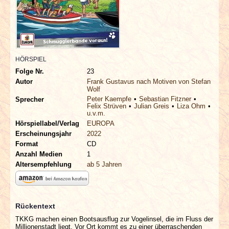
INTERVIEWS
SPECIALS
REDAKTION
HÖRSPIEL
Folge Nr.
23
Autor
Frank Gustavus nach Motiven von Stefan
LINKS
Wolf
Peter Kaempfe
Sebastian Fitzner
Sprecher
Felix Strüven
Julian Greis
Liza Ohm
ARCHIV
u.v.m.
Hörspiellabel/Verlag
EUROPA
Erscheinungsjahr
2022
Format
CD
Anzahl Medien
1
Altersempfehlung
ab 5 Jahren
Rückentext
TKKG machen einen Bootsausflug zur Vogelinsel, die im Fluss der
Millionenstadt liegt. Vor Ort kommt es zu einer überraschenden