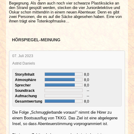
Begegnung. Als dann auch noch vier schwarze Plastiksäcke an
den Strand gespült werden, stecken die vier Juniordetektive und
Oskar schon mittendrin in einem neuen Abenteuer. Denn es gibt
zwei Personen, die es auf die Säcke abgesehen haben. Eine von
ihnen trägt eine Totenkopfmaske…
HÖRSPIEGEL-MEINUNG
07. Juli 2023
Astrid Daniels
Story/Inhalt
8,0
Atmosphäre
8,0
Sprecher
8,0
Soundtrack
--
Aufmachung
--
Gesamtwertung
8,0
Die Folge „Schmugglerbande voraus!“ nimmt die Hörer zu
einem Bootsausflug von TKKG. Das Ziel ist eine abgelegene
Insel, so dass Abenteuerstimmung vorprogrammiert ist.