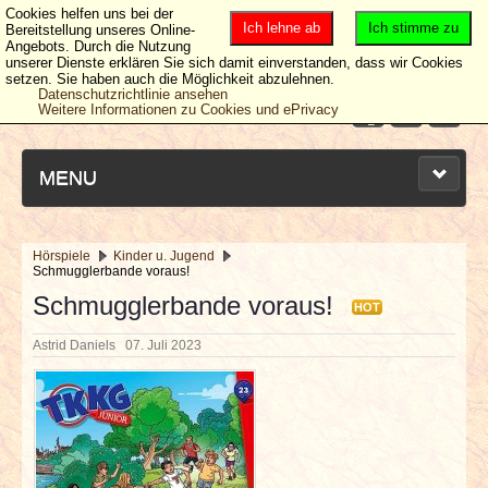
Cookies helfen uns bei der
Ich lehne ab
Ich stimme zu
Bereitstellung unseres Online-
Angebots. Durch die Nutzung
unserer Dienste erklären Sie sich damit einverstanden, dass wir Cookies
setzen. Sie haben auch die Möglichkeit abzulehnen.
Datenschutzrichtlinie ansehen
Weitere Informationen zu Cookies und ePrivacy
MENU
Hörspiele
Kinder u. Jugend
Schmugglerbande voraus!
NEUESTE ARTIKEL
Schmugglerbande voraus!
HOT
NEWS & DATES
Astrid Daniels
07. Juli 2023
BERICHTE
VERLOSUNGEN