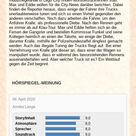
Industriegelände in Lego City finden Monstertruckrennen statt.
Max und Eddie wollen für die City-News darüber berichten. Dabei
finden die Reporter heraus, dass einige der Fahrer ihre Trucks
unerlaubterweise tunen und sich so einen Vorteil gegenüber den
anderen verschaffen. Noch dazu arbeiten die Fahrer, um den
Anführer Kralle, als professionelle Diebe. Nach den Rennen geht
es immer ab auf Klau-Tour. Max und Eddie heften sich an die
Fersen der Gangster und bestellen Kommissar Funkel und seine
Kollegen heimlich an einen der Tatorte, wo einige der Diebe,
darunter Kralle, mithilfe der Polizeihundestaffel dingfest gemacht
werden. Auch das illegale Tuning der Trucks fliegt auf. Bei einer
Vernehmung von Kralle gibt dieser an, dass einer der Wagen so
manipuliert wurde, dass er während des bevorstehenden Rennens
auseinanderfallen wird. Aber welcher Truck ist es? Ein Wettlauf
gegen die Zeit beginnt.
HÖRSPIEGEL-MEINUNG
06. April 2020
Annika Lange
Story/Inhalt
9,0
Atmosphäre
8,0
Sprecher
8,0
Soundtrack
9,0