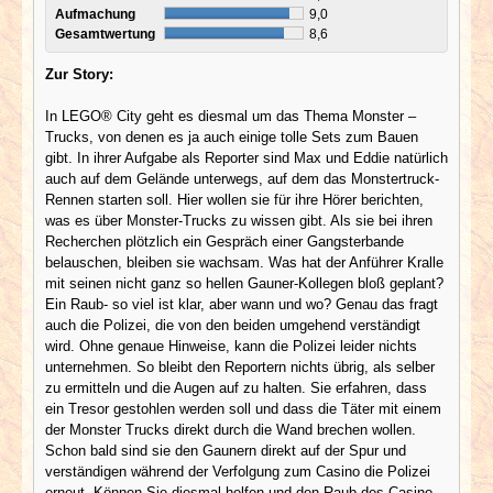
Aufmachung
9,0
Gesamtwertung
8,6
Zur Story:
In LEGO® City geht es diesmal um das Thema Monster –
Trucks, von denen es ja auch einige tolle Sets zum Bauen
gibt. In ihrer Aufgabe als Reporter sind Max und Eddie natürlich
auch auf dem Gelände unterwegs, auf dem das Monstertruck-
Rennen starten soll. Hier wollen sie für ihre Hörer berichten,
was es über Monster-Trucks zu wissen gibt. Als sie bei ihren
Recherchen plötzlich ein Gespräch einer Gangsterbande
belauschen, bleiben sie wachsam. Was hat der Anführer Kralle
mit seinen nicht ganz so hellen Gauner-Kollegen bloß geplant?
Ein Raub- so viel ist klar, aber wann und wo? Genau das fragt
auch die Polizei, die von den beiden umgehend verständigt
wird. Ohne genaue Hinweise, kann die Polizei leider nichts
unternehmen. So bleibt den Reportern nichts übrig, als selber
zu ermitteln und die Augen auf zu halten. Sie erfahren, dass
ein Tresor gestohlen werden soll und dass die Täter mit einem
der Monster Trucks direkt durch die Wand brechen wollen.
Schon bald sind sie den Gaunern direkt auf der Spur und
verständigen während der Verfolgung zum Casino die Polizei
erneut. Können Sie diesmal helfen und den Raub des Casino-