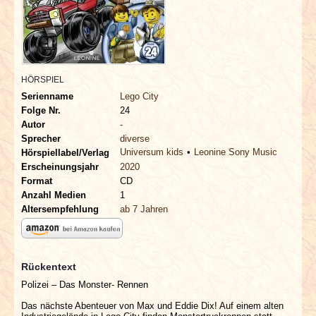
INTERVIEWS
SPECIALS
HÖRSPIEL
REDAKTION
Serienname
Lego City
Folge Nr.
24
LINKS
Autor
-
Sprecher
diverse
Universum kids
Leonine Sony Music
ARCHIV
Hörspiellabel/Verlag
Erscheinungsjahr
2020
Format
CD
Anzahl Medien
1
Altersempfehlung
ab 7 Jahren
Rückentext
Polizei – Das Monster- Rennen
Das nächste Abenteuer von Max und Eddie Dix! Auf einem alten