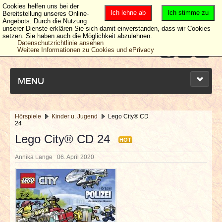
Cookies helfen uns bei der
Ich lehne ab
Ich stimme zu
Bereitstellung unseres Online-
Angebots. Durch die Nutzung
unserer Dienste erklären Sie sich damit einverstanden, dass wir Cookies
setzen. Sie haben auch die Möglichkeit abzulehnen.
Datenschutzrichtlinie ansehen
Weitere Informationen zu Cookies und ePrivacy
MENU
Hörspiele
Kinder u. Jugend
Lego City® CD
24
NEUESTE ARTIKEL
Lego City® CD 24
HOT
NEWS & DATES
Annika Lange
06. April 2020
BERICHTE
VERLOSUNGEN