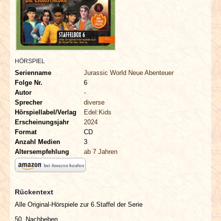
INTERVIEWS
SPECIALS
REDAKTION
HÖRSPIEL
Serienname
Jurassic World Neue Abenteuer
LINKS
Folge Nr.
6
Autor
-
Sprecher
diverse
ARCHIV
Hörspiellabel/Verlag
Edel:Kids
Erscheinungsjahr
2024
Format
CD
Anzahl Medien
3
Altersempfehlung
ab 7 Jahren
Rückentext
Alle Original-Hörspiele zur 6.Staffel der Serie
50. Nachbeben