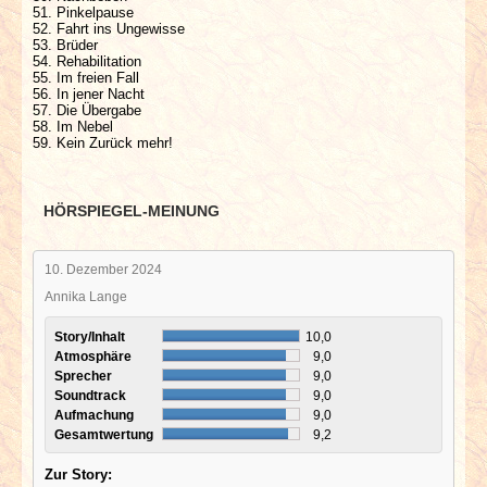
51. Pinkelpause
52. Fahrt ins Ungewisse
53. Brüder
54. Rehabilitation
55. Im freien Fall
56. In jener Nacht
57. Die Übergabe
58. Im Nebel
59. Kein Zurück mehr!
HÖRSPIEGEL-MEINUNG
10. Dezember 2024
Annika Lange
Story/Inhalt
10,0
Atmosphäre
9,0
Sprecher
9,0
Soundtrack
9,0
Aufmachung
9,0
Gesamtwertung
9,2
Zur Story: