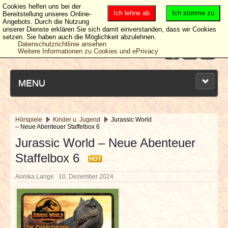
Cookies helfen uns bei der
Ich lehne ab
Ich stimme zu
Bereitstellung unseres Online-
Angebots. Durch die Nutzung
unserer Dienste erklären Sie sich damit einverstanden, dass wir Cookies
setzen. Sie haben auch die Möglichkeit abzulehnen.
Datenschutzrichtlinie ansehen
Weitere Informationen zu Cookies und ePrivacy
MENU
Hörspiele
Kinder u. Jugend
Jurassic World
– Neue Abenteuer Staffelbox 6
NEUESTE ARTIKEL
Jurassic World – Neue Abenteuer
Staffelbox 6
NEWS & DATES
HOT
Annika Lange
10. Dezember 2024
BERICHTE
VERLOSUNGEN