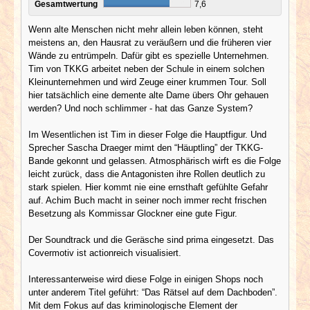
Gesamtwertung
7,6
Wenn alte Menschen nicht mehr allein leben können, steht
meistens an, den Hausrat zu veräußern und die früheren vier
Wände zu entrümpeln. Dafür gibt es spezielle Unternehmen.
Tim von TKKG arbeitet neben der Schule in einem solchen
Kleinunternehmen und wird Zeuge einer krummen Tour. Soll
hier tatsächlich eine demente alte Dame übers Ohr gehauen
werden? Und noch schlimmer - hat das Ganze System?
Im Wesentlichen ist Tim in dieser Folge die Hauptfigur. Und
Sprecher Sascha Draeger mimt den “Häuptling” der TKKG-
Bande gekonnt und gelassen. Atmosphärisch wirft es die Folge
leicht zurück, dass die Antagonisten ihre Rollen deutlich zu
stark spielen. Hier kommt nie eine ernsthaft gefühlte Gefahr
auf. Achim Buch macht in seiner noch immer recht frischen
Besetzung als Kommissar Glockner eine gute Figur.
Der Soundtrack und die Geräsche sind prima eingesetzt. Das
Covermotiv ist actionreich visualisiert.
Interessanterweise wird diese Folge in einigen Shops noch
unter anderem Titel geführt: “Das Rätsel auf dem Dachboden”.
Mit dem Fokus auf das kriminologische Element der