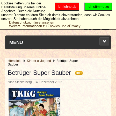
Cookies helfen uns bei der
Ich lehne ab
Ich stimme zu
Bereitstellung unseres Online-
Angebots. Durch die Nutzung
unserer Dienste erklären Sie sich damit einverstanden, dass wir Cookies
setzen. Sie haben auch die Möglichkeit abzulehnen.
Datenschutzrichtlinie ansehen
Weitere Informationen zu Cookies und ePrivacy
MENU
Hörspiele
Kinder u. Jugend
Betrüger Super
Sauber
NEUESTE ARTIKEL
Betrüger Super Sauber
HOT
NEWS & DATES
Nico Steckelberg
14. Dezember 2022
BERICHTE
VERLOSUNGEN