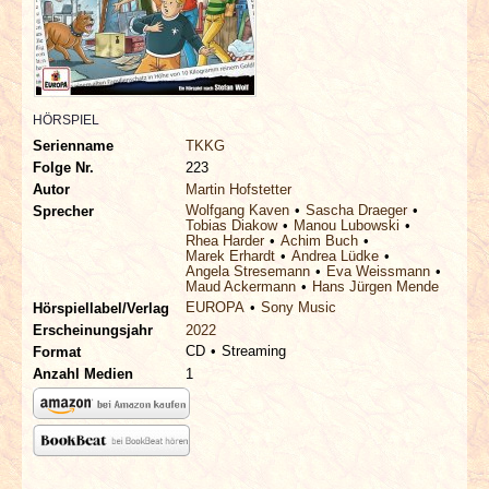
INTERVIEWS
SPECIALS
HÖRSPIEL
REDAKTION
Serienname
TKKG
Folge Nr.
223
LINKS
Autor
Martin Hofstetter
Wolfgang Kaven
Sascha Draeger
Sprecher
Tobias Diakow
Manou Lubowski
ARCHIV
Rhea Harder
Achim Buch
Marek Erhardt
Andrea Lüdke
Angela Stresemann
Eva Weissmann
Maud Ackermann
Hans Jürgen Mende
EUROPA
Sony Music
Hörspiellabel/Verlag
Erscheinungsjahr
2022
CD
Streaming
Format
Anzahl Medien
1