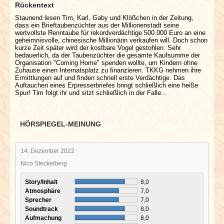
Rückentext
Staunend lesen Tim, Karl, Gaby und Klößchen in der Zeitung,
dass ein Brieftaubenzüchter aus der Millionenstadt seine
wertvollste Renntaube für rekordverdächtige 500.000 Euro an eine
geheimnisvolle, chinesische Millionärin verkaufen will. Doch schon
kurze Zeit später wird der kostbare Vogel gestohlen. Sehr
bedauerlich, da der Taubenzüchter die gesamte Kaufsumme der
Organisation "Coming Home" spenden wollte, um Kindern ohne
Zuhause einen Internatsplatz zu finanzieren. TKKG nehmen ihre
Ermittlungen auf und finden schnell erste Verdächtige. Das
Auftauchen eines Erpresserbriefes bringt schließlich eine heiße
Spur! Tim folgt ihr und sitzt schließlich in der Falle...
HÖRSPIEGEL-MEINUNG
14. Dezember 2022
Nico Steckelberg
Story/Inhalt
8,0
Atmosphäre
7,0
Sprecher
7,0
Soundtrack
8,0
Aufmachung
8,0