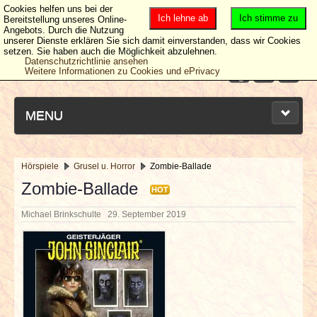
Cookies helfen uns bei der
Ich lehne ab
Ich stimme zu
Bereitstellung unseres Online-
Angebots. Durch die Nutzung
unserer Dienste erklären Sie sich damit einverstanden, dass wir Cookies
setzen. Sie haben auch die Möglichkeit abzulehnen.
Datenschutzrichtlinie ansehen
Weitere Informationen zu Cookies und ePrivacy
MENU
Hörspiele
Grusel u. Horror
Zombie-Ballade
NEUESTE ARTIKEL
Zombie-Ballade
HOT
Michael Brinkschulte
29. September 2019
NEWS & DATES
BERICHTE
VERLOSUNGEN