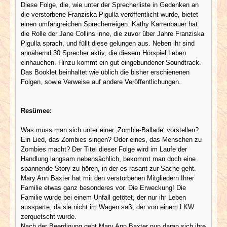
Diese Folge, die, wie unter der Sprecherliste in Gedenken an
die verstorbene Franziska Pigulla veröffentlicht wurde, bietet
einen umfangreichen Sprecherreigen. Kathy Karrenbauer hat
die Rolle der Jane Collins inne, die zuvor über Jahre Franziska
Pigulla sprach, und füllt diese gelungen aus. Neben ihr sind
annähernd 30 Sprecher aktiv, die diesem Hörspiel Leben
einhauchen. Hinzu kommt ein gut eingebundener Soundtrack.
Das Booklet beinhaltet wie üblich die bisher erschienenen
Folgen, sowie Verweise auf andere Veröffentlichungen.
Resümee:
Was muss man sich unter einer ‚Zombie-Ballade‘ vorstellen?
Ein Lied, das Zombies singen? Oder eines, das Menschen zu
Zombies macht? Der Titel dieser Folge wird im Laufe der
Handlung langsam nebensächlich, bekommt man doch eine
spannende Story zu hören, in der es rasant zur Sache geht.
Mary Ann Baxter hat mit den verstorbenen Mitgliedern Ihrer
Familie etwas ganz besonderes vor. Die Erweckung! Die
Familie wurde bei einem Unfall getötet, der nur ihr Leben
aussparte, da sie nicht im Wagen saß, der von einem LKW
zerquetscht wurde.
Nach der Beerdigung geht Mary Ann Baxter nun daran sich ihre