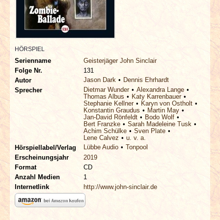
INTERVIEWS
SPECIALS
HÖRSPIEL
REDAKTION
Serienname
Geisterjäger John Sinclair
Folge Nr.
131
Jason Dark
Dennis Ehrhardt
Autor
LINKS
Dietmar Wunder
Alexandra Lange
Sprecher
Thomas Albus
Katy Karrenbauer
Stephanie Kellner
Karyn von Ostholt
ARCHIV
Konstantin Graudus
Martin May
Jan-David Rönfeldt
Bodo Wolf
Bert Franzke
Sarah Madeleine Tusk
Achim Schülke
Sven Plate
Lene Calvez
u. v. a.
Lübbe Audio
Tonpool
Hörspiellabel/Verlag
Erscheinungsjahr
2019
Format
CD
Anzahl Medien
1
Internetlink
http://www.john-sinclair.de