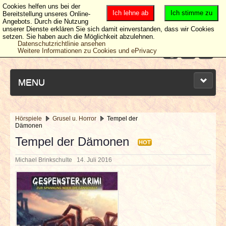
Cookies helfen uns bei der
Ich lehne ab
Ich stimme zu
Bereitstellung unseres Online-
Angebots. Durch die Nutzung
unserer Dienste erklären Sie sich damit einverstanden, dass wir Cookies
setzen. Sie haben auch die Möglichkeit abzulehnen.
Datenschutzrichtlinie ansehen
Weitere Informationen zu Cookies und ePrivacy
MENU
Hörspiele
Grusel u. Horror
Tempel der
Dämonen
NEUESTE ARTIKEL
Tempel der Dämonen
HOT
NEWS & DATES
Michael Brinkschulte
14. Juli 2016
BERICHTE
VERLOSUNGEN