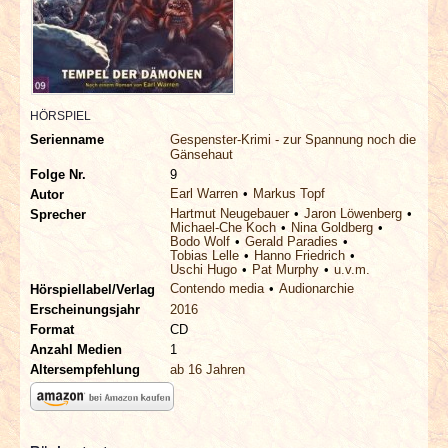
INTERVIEWS
SPECIALS
REDAKTION
HÖRSPIEL
Serienname
Gespenster-Krimi - zur Spannung noch die
Gänsehaut
LINKS
Folge Nr.
9
Earl Warren
Markus Topf
Autor
Hartmut Neugebauer
Jaron Löwenberg
Sprecher
ARCHIV
Michael-Che Koch
Nina Goldberg
Bodo Wolf
Gerald Paradies
Tobias Lelle
Hanno Friedrich
Uschi Hugo
Pat Murphy
u.v.m.
Contendo media
Audionarchie
Hörspiellabel/Verlag
Erscheinungsjahr
2016
Format
CD
Anzahl Medien
1
Altersempfehlung
ab 16 Jahren