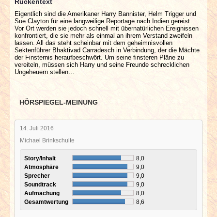
Rückentext
Eigentlich sind die Amerikaner Harry Bannister, Helm Trigger und
Sue Clayton für eine langweilige Reportage nach Indien gereist.
Vor Ort werden sie jedoch schnell mit übernatürlichen Ereignissen
konfrontiert, die sie mehr als einmal an ihrem Verstand zweifeln
lassen. All das steht scheinbar mit dem geheimnisvollen
Sektenführer Bhaktivad Carradesch in Verbindung, der die Mächte
der Finsternis heraufbeschwört. Um seine finsteren Pläne zu
vereiteln, müssen sich Harry und seine Freunde schrecklichen
Ungeheuern stellen…
HÖRSPIEGEL-MEINUNG
14. Juli 2016
Michael Brinkschulte
Story/Inhalt
8,0
Atmosphäre
9,0
Sprecher
9,0
Soundtrack
9,0
Aufmachung
8,0
Gesamtwertung
8,6