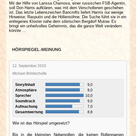
Mit der Hilfe von Larissa Chamova, einer russischen FSB-Agentin,
soll Don Harris aufklären, was mit dem Verschollenen geschehen
ist. Das letzte Lebenszeichen Bancrofts liefert Harrris nur wenige
Hinweise: Rasputin und die Höllensöhne. Die Suche führt sie in ein
entlegenes Kloster nahe dem sibirischen Bergdorf Mutow. Es
bringt ein unheilvolles Geheimnis, das die ganze Welt verändern
könnte …
HÖRSPIEGEL-MEINUNG
12. September 2010
Michael Brinkschulte
Story/Inhalt
9,0
Atmosphäre
9,0
Sprecher
10,0
Soundtrack
9,0
Aufmachung
7,0
Gesamtwertung
8,8
Wie ist das Hörspiel umgesetzt?
Bis in die kleinsten Nebenrollen, die keinen Rollennamen