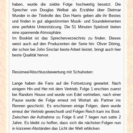
haben, wurde die siebte Folge hochwertig besetzt. Die
Sprecher von Douglas Welbat als Erzähler über Dietmar
Wunder in der Titelrolle des Don Harris geben alle ihr Bestes
und finden in gut abgestimmten Musik- und Soundelementen
eine perfekte Unterstützung. Die 51 Minuten Spielzeit bieten
eine spannende Atmosphäre.
Im Booklet ist das Sprecherverzeichnis zu finden. Dieses
weist auch auf den Produzenten der Serie hin: Oliver Döring,
der schon bei John Sinclair beste Arbeit leistet, bringt auch hier
beste Qualität hervor.
Resümee/Abschlussbewertung mit Schulnoten:
Lange haben die Fans auf die Fortsetzung gewartet. Nach
einigem Hin und Her mit dem Vertrieb, Folge 1 erschien zuerst
bei Random House und wurde von Edel vertrieben, nach einer
Pause wurde die Folge erneut mit Wortart als Partner ins
Rennen geschickt. Es erschienen einige Folgen, dann wurde
erneut der Vertrieb gewechselt und Folgen Reich kam ins Boot.
Zwischen der Aufnahme zu Folge 6 und 7 liegen nun satte 2
Jahre. Es bleibt zu hoffen, dass sich die nächsten Folgen nun
in kürzeren Abständen das Licht der Welt erblicken.