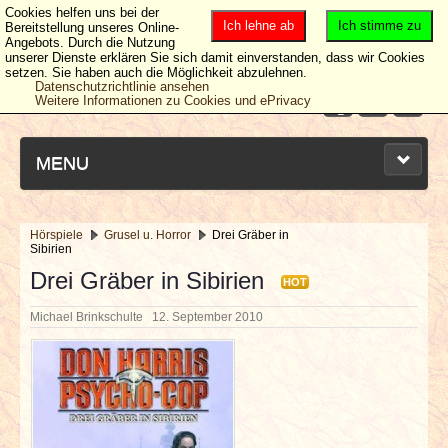
Cookies helfen uns bei der
Ich lehne ab
Ich stimme zu
Bereitstellung unseres Online-
Angebots. Durch die Nutzung
unserer Dienste erklären Sie sich damit einverstanden, dass wir Cookies
setzen. Sie haben auch die Möglichkeit abzulehnen.
Datenschutzrichtlinie ansehen
Weitere Informationen zu Cookies und ePrivacy
MENU
Hörspiele
Grusel u. Horror
Drei Gräber in
Sibirien
NEUESTE ARTIKEL
Drei Gräber in Sibirien
HOT
NEWS & DATES
Michael Brinkschulte
12. September 2010
BERICHTE
VERLOSUNGEN