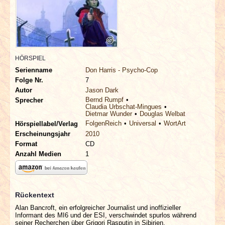
INTERVIEWS
SPECIALS
REDAKTION
HÖRSPIEL
Serienname
Don Harris - Psycho-Cop
Folge Nr.
7
LINKS
Autor
Jason Dark
Bernd Rumpf
Sprecher
Claudia Urbschat-Mingues
ARCHIV
Dietmar Wunder
Douglas Welbat
FolgenReich
Universal
WortArt
Hörspiellabel/Verlag
Erscheinungsjahr
2010
Format
CD
Anzahl Medien
1
Rückentext
Alan Bancroft, ein erfolgreicher Journalist und inoffizieller
Informant des MI6 und der ESI, verschwindet spurlos während
seiner Recherchen über Grigori Rasputin in Sibirien.