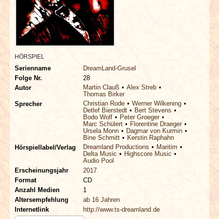
INTERVIEWS
SPECIALS
REDAKTION
HÖRSPIEL
Serienname
DreamLand-Grusel
Folge Nr.
28
LINKS
Martin Clauß
Alex Streb
Autor
Thomas Birker
Christian Rode
Werner Wilkening
Sprecher
ARCHIV
Detlef Bierstedt
Bert Stevens
Bodo Wolf
Peter Groeger
Marc Schülert
Florentine Draeger
Ursela Monn
Dagmar von Kurmin
Bine Schmitt
Kerstin Raphahn
Dreamland Productions
Maritim
Hörspiellabel/Verlag
Delta Music
Highscore Music
Audio Pool
Erscheinungsjahr
2017
Format
CD
Anzahl Medien
1
Altersempfehlung
ab 16 Jahren
Internetlink
http://www.ts-dreamland.de