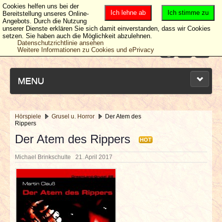
Cookies helfen uns bei der
Ich lehne ab
Ich stimme zu
Bereitstellung unseres Online-
Angebots. Durch die Nutzung
unserer Dienste erklären Sie sich damit einverstanden, dass wir Cookies
setzen. Sie haben auch die Möglichkeit abzulehnen.
Datenschutzrichtlinie ansehen
Weitere Informationen zu Cookies und ePrivacy
MENU
Hörspiele
Grusel u. Horror
Der Atem des
Rippers
NEUESTE ARTIKEL
Der Atem des Rippers
HOT
NEWS & DATES
Michael Brinkschulte
21. April 2017
BERICHTE
VERLOSUNGEN