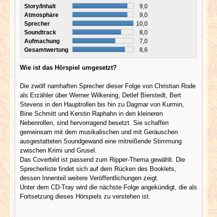
Story/Inhalt
9,0
Atmosphäre
9,0
Sprecher
10,0
Soundtrack
8,0
Aufmachung
7,0
Gesamtwertung
8,6
Wie ist das Hörspiel umgesetzt?
Die zwölf namhaften Sprecher dieser Folge von Christian Rode
als Erzähler über Werner Wilkening, Detlef Bierstedt, Bert
Stevens in den Hauptrollen bis hin zu Dagmar von Kurmin,
Bine Schmitt und Kerstin Raphahn in den kleineren
Nebenrollen, sind hervorragend besetzt. Sie schaffen
gemeinsam mit dem musikalischen und mit Geräuschen
ausgestatteten Soundgewand eine mitreißende Stimmung
zwischen Krimi und Grusel.
Das Coverbild ist passend zum Ripper-Thema gewählt. Die
Sprecherliste findet sich auf dem Rücken des Booklets,
dessen Innenteil weitere Veröffentlichungen zeigt.
Unter dem CD-Tray wird die nächste Folge angekündigt, die als
Fortsetzung dieses Hörspiels zu verstehen ist.