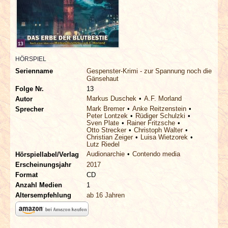
INTERVIEWS
SPECIALS
REDAKTION
HÖRSPIEL
Serienname
Gespenster-Krimi - zur Spannung noch die
Gänsehaut
LINKS
Folge Nr.
13
Markus Duschek
A.F. Morland
Autor
Mark Bremer
Anke Reitzenstein
Sprecher
ARCHIV
Peter Lontzek
Rüdiger Schulzki
Sven Plate
Rainer Fritzsche
Otto Strecker
Christoph Walter
Christian Zeiger
Luisa Wietzorek
Lutz Riedel
Audionarchie
Contendo media
Hörspiellabel/Verlag
Erscheinungsjahr
2017
Format
CD
Anzahl Medien
1
Altersempfehlung
ab 16 Jahren