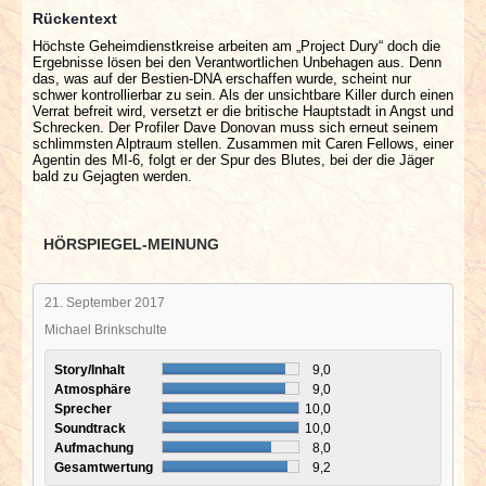
Rückentext
Höchste Geheimdienstkreise arbeiten am „Project Dury“ doch die
Ergebnisse lösen bei den Verantwortlichen Unbehagen aus. Denn
das, was auf der Bestien-DNA erschaffen wurde, scheint nur
schwer kontrollierbar zu sein. Als der unsichtbare Killer durch einen
Verrat befreit wird, versetzt er die britische Hauptstadt in Angst und
Schrecken. Der Profiler Dave Donovan muss sich erneut seinem
schlimmsten Alptraum stellen. Zusammen mit Caren Fellows, einer
Agentin des MI-6, folgt er der Spur des Blutes, bei der die Jäger
bald zu Gejagten werden.
HÖRSPIEGEL-MEINUNG
21. September 2017
Michael Brinkschulte
Story/Inhalt
9,0
Atmosphäre
9,0
Sprecher
10,0
Soundtrack
10,0
Aufmachung
8,0
Gesamtwertung
9,2