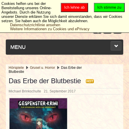
Cookies helfen uns bei der
Ich lehne ab
Ich stimme zu
Bereitstellung unseres Online-
Angebots. Durch die Nutzung
unserer Dienste erklären Sie sich damit einverstanden, dass wir Cookies
setzen. Sie haben auch die Möglichkeit abzulehnen.
Datenschutzrichtlinie ansehen
Weitere Informationen zu Cookies und ePrivacy
MENU
Hörspiele
Grusel u. Horror
Das Erbe der
Blutbestie
NEUESTE ARTIKEL
Das Erbe der Blutbestie
HOT
NEWS & DATES
Michael Brinkschulte
21. September 2017
BERICHTE
VERLOSUNGEN