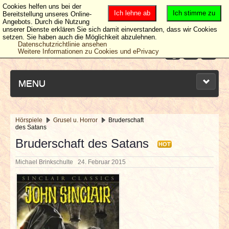
Cookies helfen uns bei der
Ich lehne ab
Ich stimme zu
Bereitstellung unseres Online-
Angebots. Durch die Nutzung
unserer Dienste erklären Sie sich damit einverstanden, dass wir Cookies
setzen. Sie haben auch die Möglichkeit abzulehnen.
Datenschutzrichtlinie ansehen
Weitere Informationen zu Cookies und ePrivacy
MENU
Hörspiele
Grusel u. Horror
Bruderschaft
des Satans
NEUESTE ARTIKEL
Bruderschaft des Satans
HOT
NEWS & DATES
Michael Brinkschulte
24. Februar 2015
BERICHTE
VERLOSUNGEN