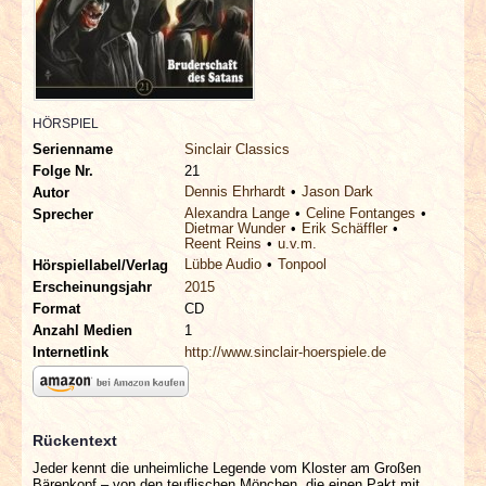
INTERVIEWS
SPECIALS
REDAKTION
HÖRSPIEL
Serienname
Sinclair Classics
Folge Nr.
21
LINKS
Dennis Ehrhardt
Jason Dark
Autor
Alexandra Lange
Celine Fontanges
Sprecher
Dietmar Wunder
Erik Schäffler
ARCHIV
Reent Reins
u.v.m.
Lübbe Audio
Tonpool
Hörspiellabel/Verlag
Erscheinungsjahr
2015
Format
CD
Anzahl Medien
1
Internetlink
http://www.sinclair-hoerspiele.de
Rückentext
Jeder kennt die unheimliche Legende vom Kloster am Großen
Bärenkopf – von den teuflischen Mönchen, die einen Pakt mit