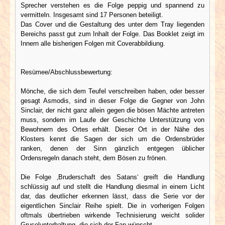
Sprecher verstehen es die Folge peppig und spannend zu
vermitteln. Insgesamt sind 17 Personen beteiligt.
Das Cover und die Gestaltung des unter dem Tray liegenden
Bereichs passt gut zum Inhalt der Folge. Das Booklet zeigt im
Innern alle bisherigen Folgen mit Coverabbildiung.
Resümee/Abschlussbewertung:
Mönche, die sich dem Teufel verschreiben haben, oder besser
gesagt Asmodis, sind in dieser Folge die Gegner von John
Sinclair, der nicht ganz allein gegen die bösen Mächte antreten
muss, sondern im Laufe der Geschichte Unterstützung von
Bewohnern des Ortes erhält. Dieser Ort in der Nähe des
Klosters kennt die Sagen der sich um die Ordensbrüder
ranken, denen der Sinn gänzlich entgegen üblicher
Ordensregeln danach steht, dem Bösen zu frönen.
Die Folge ‚Bruderschaft des Satans‘ greift die Handlung
schlüssig auf und stellt die Handlung diesmal in einem Licht
dar, das deutlicher erkennen lässt, dass die Serie vor der
eigentlichen Sinclair Reihe spielt. Die in vorherigen Folgen
oftmals übertrieben wirkende Technisierung weicht solider
Gruselunterhaltung, die sich der Fan wünscht.