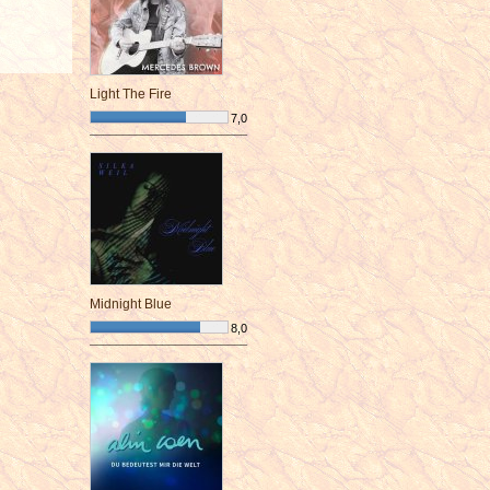
Light The Fire
7,0
¯¯¯¯¯¯¯¯¯¯¯¯¯¯¯¯¯¯¯¯¯¯¯¯
Midnight Blue
8,0
¯¯¯¯¯¯¯¯¯¯¯¯¯¯¯¯¯¯¯¯¯¯¯¯