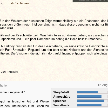
ung
ab 12 Jahren
in den Wäldern der russischen Taiga wartet Hellboy auf ein Phänomen, das
rausigen Blüten treibt. Hellboy ahnt nicht, dass diese Begegnung nicht nur fü
rden wird.
rend der Kirschblütenzeit. Was könnte es schöneres geben, als zwischen a
pazieren und… ein paar Dämonen so richtig die Hölle heiß zu machen?
Hellboy reist an den Ort des Geschehens, wo seine irdische Geschichte e
ch East Bromwich, England, um dort über seine Herkunft und den Sinn seine
tieren. Die Visionen, die sich ihm dort aufdrängen, entpuppen sich allerdings
L-MEINUNG
12. Aug
hulte
rspiel umgesetzt?
Story/Inhalt
Atmosphäre
Sprecher
gibt in typischer Art und Weise
Soundtrack
 um den Titelhelden zum Leben zu