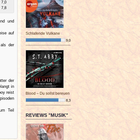
7,0
7,8
und und
eise auf
Schlafende Vulkane
9,0
 als der
¯¯¯¯¯¯¯¯¯¯¯¯¯¯¯¯¯¯¯¯¯¯¯¯
tter der
langt in
oy reist
Blood – Du sollst bereuen
Episoden
8,3
¯¯¯¯¯¯¯¯¯¯¯¯¯¯¯¯¯¯¯¯¯¯¯¯
um Teil
REVIEWS "MUSIK"