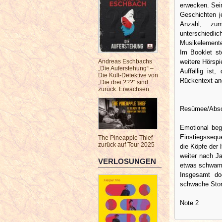
erwecken. Sein
Geschichten j
Anzahl, zu
unterschiedli
Musikelemente
Im Booklet st
weitere Hörspi
Andreas Eschbachs
„Die Auferstehung“ –
Auffällig ist
Die Kult-Detektive von
Rückentext an
„Die drei ???“ sind
zurück. Erwachsen.
Resümee/Absch
Emotional beg
Einstiegssequ
The Pineapple Thief
zurück auf Tour 2025
die Köpfe der 
weiter nach J
VERLOSUNGEN
etwas schwamm
Insgesamt do
schwache Story
Note 2