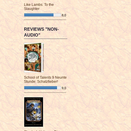
Like Lambs: To the
Slaughter
8,0
¯¯¯¯¯¯¯¯¯¯¯¯¯¯¯¯¯¯¯¯¯¯¯¯
REVIEWS "NON-
AUDIO"
School of Talents 9 Neunte
Stunde: Schatzfieber!
9,0
¯¯¯¯¯¯¯¯¯¯¯¯¯¯¯¯¯¯¯¯¯¯¯¯