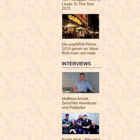
Leads To This Tour
2025
Die popNRW-Preise
2024 gehen an: Mina
Rich-man und maïa
INTERVIEWS
Matthias Arnold:
Zwischen Abenteuer
und Popkultur
Roine Stolt - "We can’t