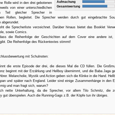
Aufmachung
e Rolle wird in den drei gebotenen
Gesamtwertung
eweils von einer unterschiedlichen
m Teil gleicher Sprecher in
chen Rollen, begleitet. Die Sprecher werden durch gut eingebrachte So
 abgerundet.
eht die Sprecherliste verzeichnet. Darüber hinaus bietet das Booklet Verw
ele, sowie Comics.
, dass die Reihenfolge der Geschichten auf dem Cover eine andere ist,
gibt. Die Reihenfolge des Rückentextes stimmt!
lussbewertung mit Schulnoten:
innt die erste Episode der drei, die dieses Mal die CD füllen. Die Großmu
enz beginnt mit der Erzählung und Hellboy übernimmt, und die Baba Jaga ge
Hörer. Melancholie, Mystik und Action geben sich die Klinke in die Hand. Hellb
apan und später nach England. Leider sind einige Zusammenhänge in den 
ig und man fragt sich, warum?
ch nette Unterhaltung, da die Sprecher, vor allem Tilo Schmitz, die z
 gut überspielen. Auch die Running-Gags z.B. der Köpfe tun ihr übriges.