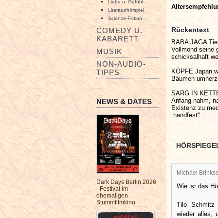
Liebe u. Gefühl
Altersempfehl
Literaturhörspiel
Science-Fiction
Rückentext
COMEDY U.
KABARETT
BABA JAGA Tief 
Vollmond seine g
MUSIK
schicksalhaft we
NON-AUDIO-
KÖPFE Japan wäh
TIPPS
Bäumen umherzus
SARG IN KETTEN 
Anfang nahm, na
NEWS & DATES
Existenz zu medi
„handfest“.
HÖRSPIEGE
Michael Brinksc
Dark Days Berlin 2026
Wie ist das Hö
- Festival im
ehemaligen
Stummfilmkino
Tilo Schmitz 
wieder alles,