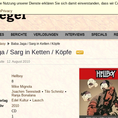
ie Nutzung unserer Dienste erklären Sie sich damit einverstanden, dass wir 
ePrivacy
TES
BERICHTE
VERLOSUNGEN
INTERVIEWS
SPECIALS
RE
tasy
Baba Jaga / Sarg in Ketten / Köpfe
a / Sarg in Ketten / Köpfe
HOT
hulte
12. August 2010
Hellboy
8
Mike Mignola
Joachim Tennstedt
Tilo Schmitz
Ranja Bonalana
Edel Kultur
Lausch
erlag
ahr
2010
CD
1