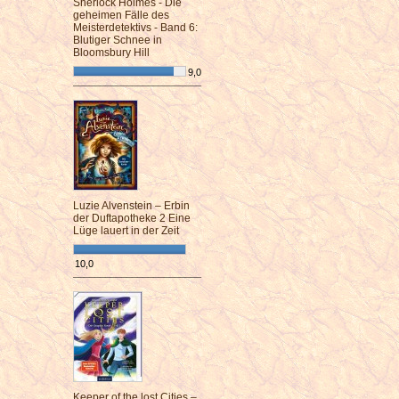
Sherlock Holmes - Die
geheimen Fälle des
Meisterdetektivs - Band 6:
Blutiger Schnee in
Bloomsbury Hill
9,0
¯¯¯¯¯¯¯¯¯¯¯¯¯¯¯¯¯¯¯¯¯¯¯¯
Luzie Alvenstein – Erbin
der Duftapotheke 2 Eine
Lüge lauert in der Zeit
10,0
¯¯¯¯¯¯¯¯¯¯¯¯¯¯¯¯¯¯¯¯¯¯¯¯
Keeper of the lost Cities –