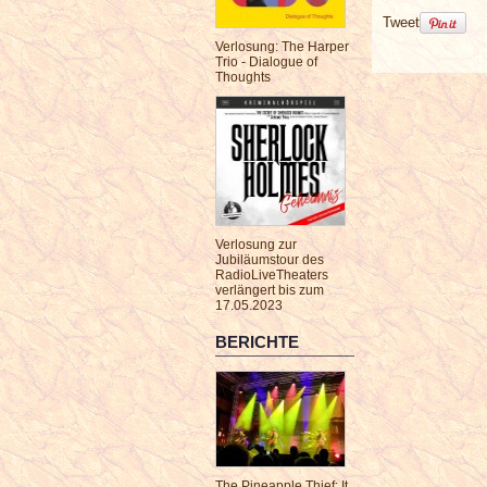
Tweet
Verlosung: The Harper
Trio - Dialogue of
Thoughts
Verlosung zur
Jubiläumstour des
RadioLiveTheaters
verlängert bis zum
17.05.2023
BERICHTE
The Pineapple Thief: It