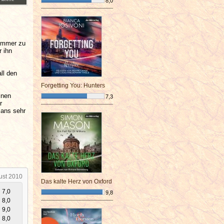
8,0
¯¯¯¯¯¯¯¯¯¯¯¯¯¯¯¯¯¯¯¯¯¯¯¯
 immer zu
r ihn
ll den
Forgetting You: Hunters
inen
7,3
r
¯¯¯¯¯¯¯¯¯¯¯¯¯¯¯¯¯¯¯¯¯¯¯¯
 ans sehr
ust 2010
Das kalte Herz von Oxford
7,0
9,8
8,0
¯¯¯¯¯¯¯¯¯¯¯¯¯¯¯¯¯¯¯¯¯¯¯¯
9,0
8,0