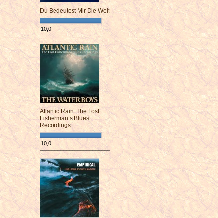
Du Bedeutest Mir Die Welt
10,0
¯¯¯¯¯¯¯¯¯¯¯¯¯¯¯¯¯¯¯¯¯¯¯¯
Atlantic Rain: The Lost
Fisherman’s Blues
Recordings
10,0
¯¯¯¯¯¯¯¯¯¯¯¯¯¯¯¯¯¯¯¯¯¯¯¯