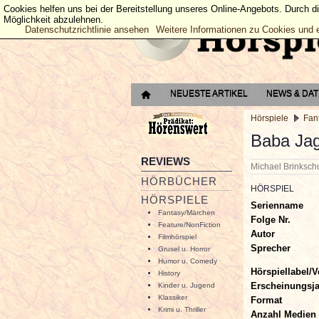
Cookies helfen uns bei der Bereitstellung unseres Online-Angebots. Durch d
Möglichkeit abzulehnen.
Datenschutzrichtlinie ansehen
Weitere Informationen zu Cookies und 
NEUESTE ARTIKEL
NEWS & DA
Hörspiele
Fan
Baba Jag
REVIEWS
Michael Brinksc
HÖRBÜCHER
HÖRSPIEL
HÖRSPIELE
Serienname
Fantasy/Märchen
Folge Nr.
Feature/NonFiction
Autor
Filmhörspiel
Sprecher
Grusel u. Horror
Humor u. Comedy
Hörspiellabel/V
History
Erscheinungsj
Kinder u. Jugend
Klassiker
Format
Krimi u. Thriller
Anzahl Medien