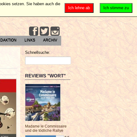
Cookies setzen. Sie haben auch die
Ich lehne ab
Ich stimme zu
DAKTION
LINKS
ARCHIV
Schnellsuche:
REVIEWS "WORT"
Madame le Commissaire
und die tödliche Rallye