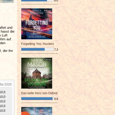
8,0
¯¯¯¯¯¯¯¯¯¯¯¯¯¯¯¯¯¯¯¯¯¯¯¯
aftet und
 hasst die
 Luft
 ihm auf
rden
Forgetting You: Hunters
7,3
, der ihn
¯¯¯¯¯¯¯¯¯¯¯¯¯¯¯¯¯¯¯¯¯¯¯¯
Mai 2020
10,0
Das kalte Herz von Oxford
10,0
9,8
10,0
¯¯¯¯¯¯¯¯¯¯¯¯¯¯¯¯¯¯¯¯¯¯¯¯
10,0
10,0