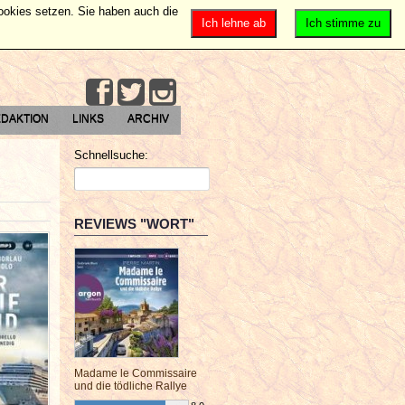
Cookies setzen. Sie haben auch die
Ich lehne ab
Ich stimme zu
DAKTION
LINKS
ARCHIV
Schnellsuche:
REVIEWS "WORT"
Madame le Commissaire
und die tödliche Rallye