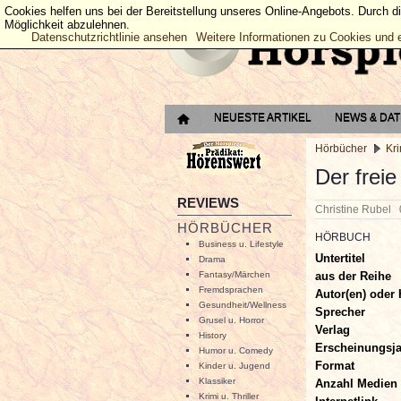
Cookies helfen uns bei der Bereitstellung unseres Online-Angebots. Durch d
Möglichkeit abzulehnen.
Datenschutzrichtlinie ansehen
Weitere Informationen zu Cookies und 
NEUESTE ARTIKEL
NEWS & DA
Hörbücher
Kri
Der frei
REVIEWS
Christine Rubel
HÖRBÜCHER
HÖRBUCH
Business u. Lifestyle
Untertitel
Drama
aus der Reihe
Fantasy/Märchen
Fremdsprachen
Autor(en) oder 
Gesundheit/Wellness
Sprecher
Grusel u. Horror
Verlag
History
Erscheinungsj
Humor u. Comedy
Format
Kinder u. Jugend
Klassiker
Anzahl Medien
Krimi u. Thriller