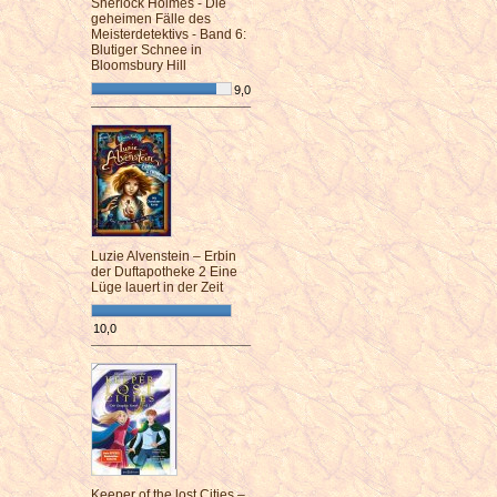
Sherlock Holmes - Die
geheimen Fälle des
Meisterdetektivs - Band 6:
Blutiger Schnee in
Bloomsbury Hill
9,0
¯¯¯¯¯¯¯¯¯¯¯¯¯¯¯¯¯¯¯¯¯¯¯¯
Luzie Alvenstein – Erbin
der Duftapotheke 2 Eine
Lüge lauert in der Zeit
10,0
¯¯¯¯¯¯¯¯¯¯¯¯¯¯¯¯¯¯¯¯¯¯¯¯
Keeper of the lost Cities –