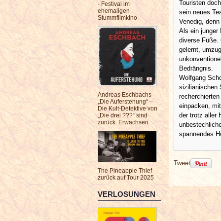
Touristen doch
- Festival im
ehemaligen
sein neues Tea
Stummfilmkino
Venedig, denn 
Als ein junger
diverse Füße. 
gelernt, umzug
unkonventionel
Bedrängnis.
Wolfgang Schor
sizilianischen
Andreas Eschbachs
recherchierten
„Die Auferstehung“ –
einpacken, mit
Die Kult-Detektive von
der trotz alle
„Die drei ???“ sind
zurück. Erwachsen.
unbestechliche
spannendes H
Tweet
The Pineapple Thief
zurück auf Tour 2025
VERLOSUNGEN