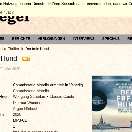
ie Nutzung unserer Dienste erklären Sie sich damit einverstanden, dass wir 
ePrivacy
TES
BERICHTE
VERLOSUNGEN
INTERVIEWS
SPECIALS
RE
mi u. Thriller
Der freie Hund
e Hund
HOT
02. Mai 2020
Commissario Morello ermittelt in Venedig
Commissario Morello
Wolfgang Schorlau
Claudio Caiolo
Hrsg.
Dietmar Wunder
Argon Hörbuch
ahr
2020
MP3-CD
1