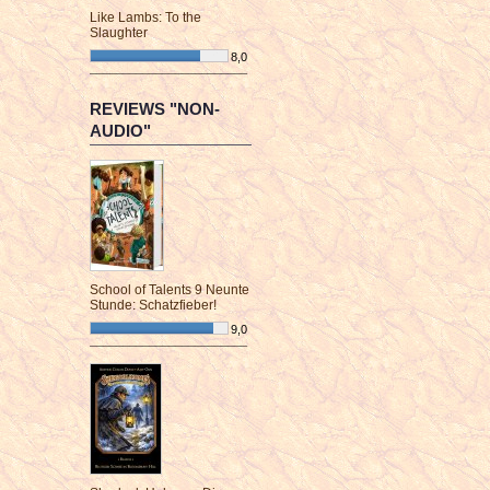
Like Lambs: To the
Slaughter
8,0
¯¯¯¯¯¯¯¯¯¯¯¯¯¯¯¯¯¯¯¯¯¯¯¯
REVIEWS "NON-
AUDIO"
School of Talents 9 Neunte
Stunde: Schatzfieber!
9,0
¯¯¯¯¯¯¯¯¯¯¯¯¯¯¯¯¯¯¯¯¯¯¯¯