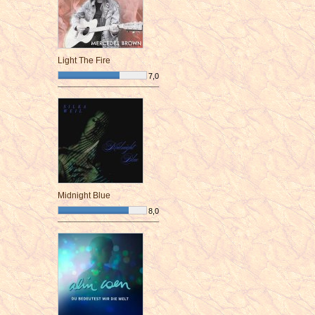
Light The Fire
7,0
¯¯¯¯¯¯¯¯¯¯¯¯¯¯¯¯¯¯¯¯¯¯¯¯
Midnight Blue
8,0
¯¯¯¯¯¯¯¯¯¯¯¯¯¯¯¯¯¯¯¯¯¯¯¯