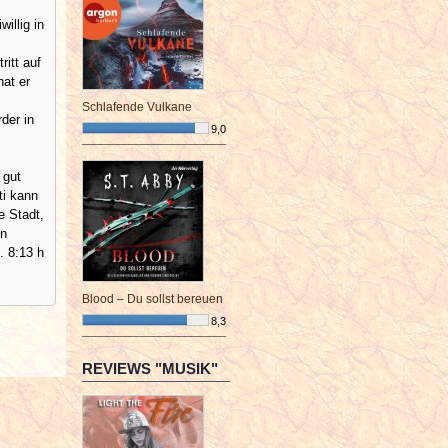
illig in
ritt auf
hat er
Schlafende Vulkane
der in
9,0
¯¯¯¯¯¯¯¯¯¯¯¯¯¯¯¯¯¯¯¯¯¯¯¯
 gut
ti kann
e Stadt,
en
. 8:13 h
Blood – Du sollst bereuen
8,3
¯¯¯¯¯¯¯¯¯¯¯¯¯¯¯¯¯¯¯¯¯¯¯¯
REVIEWS "MUSIK"