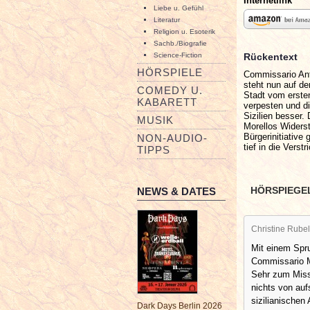
Internetlink
Liebe u. Gefühl
Literatur
Religion u. Esoterik
Sachb./Biografie
Rückentext
Science-Fiction
HÖRSPIELE
Commissario Anto
steht nun auf de
COMEDY U.
Stadt vom ersten
KABARETT
verpesten und d
Sizilien besser.
MUSIK
Morellos Widerst
Bürgerinitiative
NON-AUDIO-
tief in die Verst
TIPPS
HÖRSPIEGE
NEWS & DATES
Christine Rubel
Mit einem Spru
Commissario Mo
Sehr zum Miss
nichts von au
sizilianischen 
Dark Days Berlin 2026