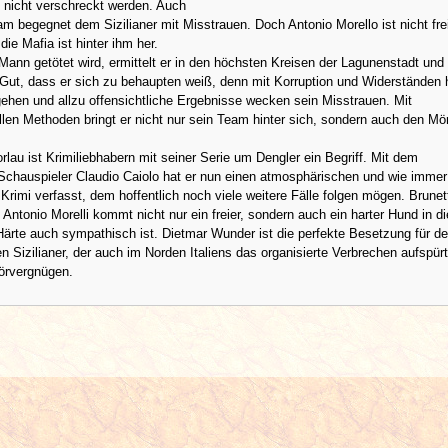
 nicht verschreckt werden. Auch
m begegnet dem Sizilianer mit Misstrauen. Doch Antonio Morello ist nicht freiw
die Mafia ist hinter ihm her.
 Mann getötet wird, ermittelt er in den höchsten Kreisen der Lagunenstadt und t
Gut, dass er sich zu behaupten weiß, denn mit Korruption und Widerständen 
ehen und allzu offensichtliche Ergebnisse wecken sein Misstrauen. Mit
len Methoden bringt er nicht nur sein Team hinter sich, sondern auch den Mör
lau ist Krimiliebhabern mit seiner Serie um Dengler ein Begriff. Mit dem
 Schauspieler Claudio Caiolo hat er nun einen atmosphärischen und wie immer
 Krimi verfasst, dem hoffentlich noch viele weitere Fälle folgen mögen. Brunet
 Antonio Morelli kommt nicht nur ein freier, sondern auch ein harter Hund in di
r Härte auch sympathisch ist. Dietmar Wunder ist die perfekte Besetzung für d
n Sizilianer, der auch im Norden Italiens das organisierte Verbrechen aufspürt
örvergnügen.