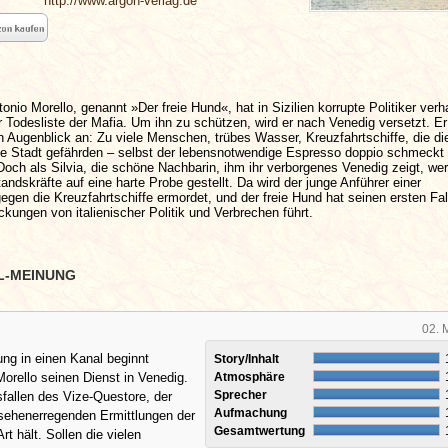
http://www.argon-verlag.de
nio Morello, genannt »Der freie Hund«, hat in Sizilien korrupte Politiker verh
r Todesliste der Mafia. Um ihn zu schützen, wird er nach Venedig versetzt. Er
 Augenblick an: Zu viele Menschen, trübes Wasser, Kreuzfahrtschiffe, die die
ie Stadt gefährden – selbst der lebensnotwendige Espresso doppio schmeckt
 Doch als Silvia, die schöne Nachbarin, ihm ihr verborgenes Venedig zeigt, we
andskräfte auf eine harte Probe gestellt. Da wird der junge Anführer einer
 gegen die Kreuzfahrtschiffe ermordet, und der freie Hund hat seinen ersten Fall
rickungen von italienischer Politik und Verbrechen führt.
L-MEINUNG
02. 
ng in einen Kanal beginnt
Story/Inhalt
rello seinen Dienst in Venedig.
Atmosphäre
Sprecher
fallen des Vize-Questore, der
Aufmachung
fsehenerregenden Ermittlungen der
Gesamtwertung
Art hält. Sollen die vielen