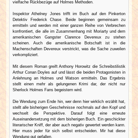
vielfache Rückbezüge auf Holmes Methoden.
Inspektor Athelney Jones trifft im Buch auf den Pinkerton
Detektiv Frederick Chase. Beide beginnen gemeinsam zu
ermitteln und werden mit einer ganzen Reihe von Verbrechen
konfrontiert, die alle im Zusammenhang mit Moriarty und dem
amerikanischen Gangster Clarence Devereux zu stehen
scheinen. Auch die amerikanische Botschaft ist in die
Machenschaften Devereux verstrickt, was die Sache zuweilen
verkompliziert.
Mit diesem Roman greift Anthony Horowitz die Schreibstilistik
Arthur Conan Doyles auf und lässt die beiden Protagonisten in
Anlehnung an Holmes und Watson ermitteln. Das Ergebnis
stellt einen mehr als gelungenen Krimi dar, der nicht nur
Sherlock Holmes Fans begeistern wird.
Die Wendung zum Ende hin, wer denn hier wirklich erzählt hat,
stellt alle bisherigen Geschehnisse nochmals auf den Kopf und
wechselt die Perspektive. Darauf folgt eine erneute
Auseinandersetzung mit dem bisherigen Buch. Ein geschickter
literarischer Kniff, der aber auch negativ gewertet werden kann.
Hier muss jeder für sich selbst entscheiden. Mir hat diese
Wendung gut gefallen.