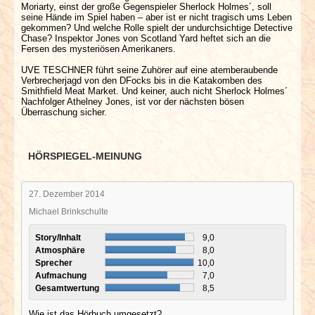
Moriarty, einst der große Gegenspieler Sherlock Holmes´, soll
seine Hände im Spiel haben – aber ist er nicht tragisch ums Leben
gekommen? Und welche Rolle spielt der undurchsichtige Detective
Chase? Inspektor Jones von Scotland Yard heftet sich an die
Fersen des mysteriösen Amerikaners.
UVE TESCHNER führt seine Zuhörer auf eine atemberaubende
Verbrecherjagd von den DFocks bis in die Katakomben des
Smithfield Meat Market. Und keiner, auch nicht Sherlock Holmes´
Nachfolger Athelney Jones, ist vor der nächsten bösen
Überraschung sicher.
HÖRSPIEGEL-MEINUNG
27. Dezember 2014
Michael Brinkschulte
Story/Inhalt
9,0
Atmosphäre
8,0
Sprecher
10,0
Aufmachung
7,0
Gesamtwertung
8,5
Wie ist das Hörbuch umgesetzt?