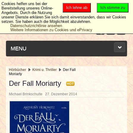
Cookies helfen uns bei der
Ich lehne ab
Ich stimme zu
Bereitstellung unseres Online-
Angebots. Durch die Nutzung
unserer Dienste erklären Sie sich damit einverstanden, dass wir Cookies
setzen. Sie haben auch die Möglichkeit abzulehnen.
Datenschutzrichtlinie ansehen
Weitere Informationen zu Cookies und ePrivacy
MENU
Hörbücher
Krimi u. Thriller
Der Fall
Moriarty
NEUESTE ARTIKEL
Der Fall Moriarty
HOT
NEWS & DATES
Michael Brinkschulte
27. Dezember 2014
BERICHTE
VERLOSUNGEN