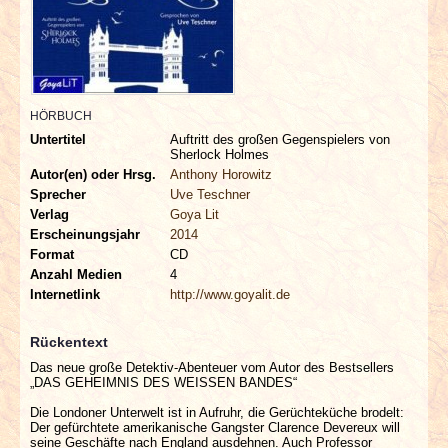
INTERVIEWS
SPECIALS
REDAKTION
HÖRBUCH
Untertitel
Auftritt des großen Gegenspielers von
Sherlock Holmes
LINKS
Autor(en) oder Hrsg.
Anthony Horowitz
Sprecher
Uve Teschner
Verlag
Goya Lit
ARCHIV
Erscheinungsjahr
2014
Format
CD
Anzahl Medien
4
Internetlink
http://www.goyalit.de
Rückentext
Das neue große Detektiv-Abenteuer vom Autor des Bestsellers
„DAS GEHEIMNIS DES WEISSEN BANDES“
Die Londoner Unterwelt ist in Aufruhr, die Gerüchteküche brodelt:
Der gefürchtete amerikanische Gangster Clarence Devereux will
seine Geschäfte nach England ausdehnen. Auch Professor