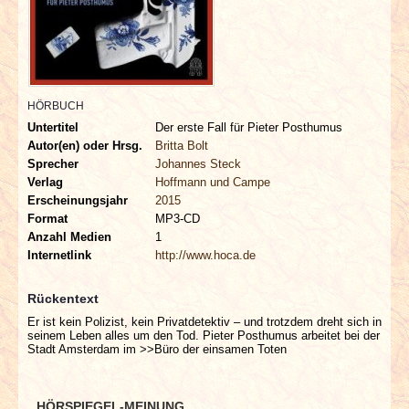
INTERVIEWS
SPECIALS
REDAKTION
HÖRBUCH
Untertitel
Der erste Fall für Pieter Posthumus
Autor(en) oder Hrsg.
Britta Bolt
LINKS
Sprecher
Johannes Steck
Verlag
Hoffmann und Campe
ARCHIV
Erscheinungsjahr
2015
Format
MP3-CD
Anzahl Medien
1
Internetlink
http://www.hoca.de
Rückentext
Er ist kein Polizist, kein Privatdetektiv – und trotzdem dreht sich in
seinem Leben alles um den Tod. Pieter Posthumus arbeitet bei der
Stadt Amsterdam im >>Büro der einsamen Toten
HÖRSPIEGEL-MEINUNG