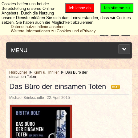
Cookies helfen uns bei der
Ich lehne ab
Ich stimme zu
Bereitstellung unseres Online-
Angebots. Durch die Nutzung
unserer Dienste erklären Sie sich damit einverstanden, dass wir Cookies
setzen. Sie haben auch die Möglichkeit abzulehnen.
Datenschutzrichtlinie ansehen
Weitere Informationen zu Cookies und ePrivacy
MENU
Hörbücher
Krimi u. Thriller
Das Büro der
einsamen Toten
NEUESTE ARTIKEL
Das Büro der einsamen Toten
HOT
NEWS & DATES
Michael Brinkschulte
22. April 2015
BERICHTE
VERLOSUNGEN