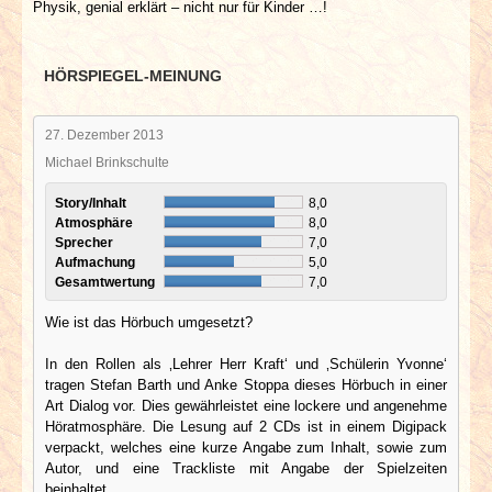
Physik, genial erklärt – nicht nur für Kinder …!
HÖRSPIEGEL-MEINUNG
27. Dezember 2013
Michael Brinkschulte
Story/Inhalt
8,0
Atmosphäre
8,0
Sprecher
7,0
Aufmachung
5,0
Gesamtwertung
7,0
Wie ist das Hörbuch umgesetzt?
In den Rollen als ‚Lehrer Herr Kraft‘ und ‚Schülerin Yvonne‘
tragen Stefan Barth und Anke Stoppa dieses Hörbuch in einer
Art Dialog vor. Dies gewährleistet eine lockere und angenehme
Höratmosphäre. Die Lesung auf 2 CDs ist in einem Digipack
verpackt, welches eine kurze Angabe zum Inhalt, sowie zum
Autor, und eine Trackliste mit Angabe der Spielzeiten
beinhaltet.