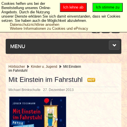
Cookies helfen uns bei der
Ich lehne ab
Ich stimme zu
Bereitstellung unseres Online-
Angebots. Durch die Nutzung
unserer Dienste erklären Sie sich damit einverstanden, dass wir Cookies
setzen. Sie haben auch die Möglichkeit abzulehnen.
Datenschutzrichtlinie ansehen
Weitere Informationen zu Cookies und ePrivacy
MENU
Hörbücher
Kinder u. Jugend
Mit Einstein
im Fahrstuhl
NEUESTE ARTIKEL
Mit Einstein im Fahrstuhl
HOT
NEWS & DATES
Michael Brinkschulte
27. Dezember 2013
BERICHTE
VERLOSUNGEN