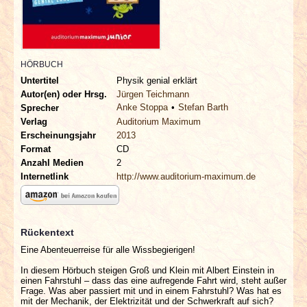
INTERVIEWS
SPECIALS
HÖRBUCH
REDAKTION
Untertitel
Physik genial erklärt
Autor(en) oder Hrsg.
Jürgen Teichmann
Anke Stoppa
Stefan Barth
Sprecher
LINKS
Verlag
Auditorium Maximum
Erscheinungsjahr
2013
ARCHIV
Format
CD
Anzahl Medien
2
Internetlink
http://www.auditorium-maximum.de
Rückentext
Eine Abenteuerreise für alle Wissbegierigen!
In diesem Hörbuch steigen Groß und Klein mit Albert Einstein in
einen Fahrstuhl – dass das eine aufregende Fahrt wird, steht außer
Frage. Was aber passiert mit und in einem Fahrstuhl? Was hat es
mit der Mechanik, der Elektrizität und der Schwerkraft auf sich?