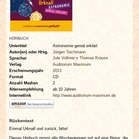
INTERVIEWS
SPECIALS
REDAKTION
HÖRBUCH
Untertitel
Astronomie genial erklärt
LINKS
Autor(en) oder Hrsg.
Jürgen Teichmann
Jule Vollmer
Thomas Krause
Sprecher
Verlag
Auditorium Maximum
ARCHIV
Erscheinungsjahr
2013
Format
CD
Anzahl Medien
2
Altersempfehlung
ab 10 Jahren
Internetlink
http://www.auditorium-maximum.de
Rückentext
Einmal Urknall und zurück, bitte!
Dieses Hörbuch nimmt alle Wissbegierigen mit auf eine Reise, die