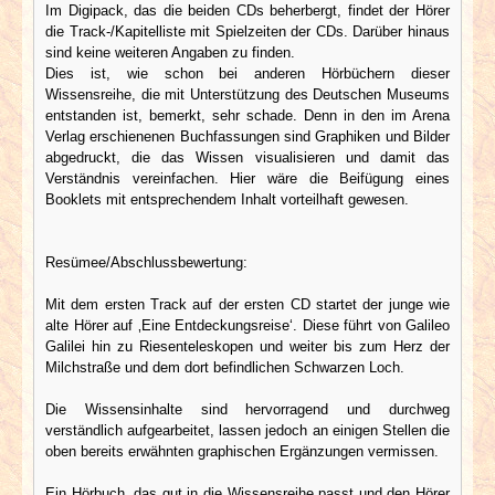
Im Digipack, das die beiden CDs beherbergt, findet der Hörer
die Track-/Kapitelliste mit Spielzeiten der CDs. Darüber hinaus
sind keine weiteren Angaben zu finden.
Dies ist, wie schon bei anderen Hörbüchern dieser
Wissensreihe, die mit Unterstützung des Deutschen Museums
entstanden ist, bemerkt, sehr schade. Denn in den im Arena
Verlag erschienenen Buchfassungen sind Graphiken und Bilder
abgedruckt, die das Wissen visualisieren und damit das
Verständnis vereinfachen. Hier wäre die Beifügung eines
Booklets mit entsprechendem Inhalt vorteilhaft gewesen.
Resümee/Abschlussbewertung:
Mit dem ersten Track auf der ersten CD startet der junge wie
alte Hörer auf ‚Eine Entdeckungsreise‘. Diese führt von Galileo
Galilei hin zu Riesenteleskopen und weiter bis zum Herz der
Milchstraße und dem dort befindlichen Schwarzen Loch.
Die Wissensinhalte sind hervorragend und durchweg
verständlich aufgearbeitet, lassen jedoch an einigen Stellen die
oben bereits erwähnten graphischen Ergänzungen vermissen.
Ein Hörbuch, das gut in die Wissensreihe passt und den Hörer