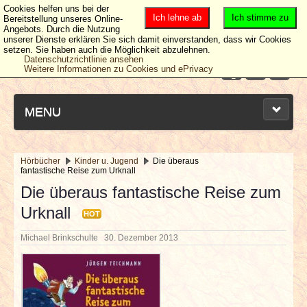
Cookies helfen uns bei der
Ich lehne ab
Ich stimme zu
Bereitstellung unseres Online-
Angebots. Durch die Nutzung
unserer Dienste erklären Sie sich damit einverstanden, dass wir Cookies
setzen. Sie haben auch die Möglichkeit abzulehnen.
Datenschutzrichtlinie ansehen
Weitere Informationen zu Cookies und ePrivacy
MENU
Hörbücher
Kinder u. Jugend
Die überaus
fantastische Reise zum Urknall
NEUESTE ARTIKEL
Die überaus fantastische Reise zum
Urknall
NEWS & DATES
HOT
Michael Brinkschulte
30. Dezember 2013
BERICHTE
VERLOSUNGEN