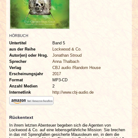
INTERVIEWS
SPECIALS
REDAKTION
HÖRBUCH
Untertitel
Band 5
aus der Reihe
Lockwood & Co.
LINKS
Autor(en) oder Hrsg.
Jonathan Stroud
Sprecher
Anna Thalbach
ARCHIV
Verlag
CBJ audio /Random House
Erscheinungsjahr
2017
Format
MP3-CD
Anzahl Medien
2
Internetlink
http://www.cbj-audio.de
Rückentext
In ihrem letzten Abenteuer begeben sich die Agenten von
Lockwood & Co. auf eine lebensgefährliche Mission: Sie brechen
in das mit Sprengfallen gesicherte Mausoleum ein, in dem die