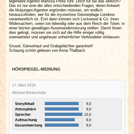
legendäre Agentin Marissa Fittes ruht. Doch tut sie das wirklich?
Das ist nur eine der alles entscheidenden Fragen, deren Antwort
die blutjungen Agenten ergründen müssen, um endlich
herauszufinden, wer für die mysteriöse Geisterplage Londons
verantwortlich ist. Erst dann können sich Lockwood & Co. ihren
Widersachern, seien sie lebendig oder aus dem Reich der Toten, in
einer letzten gewaltigen Auseinandersetzung stellen. Damit ihnen
dies gelingt, müssen sie sich auf die Hilfe einiger völlig
unerwarteter und ungeheuer unheimlicher Verbündeter einlassen.
Grusel, Gänsehaut und Grabgelächter garantiert!
Schaurig schön gelesen von Anna Thalbach.
HÖRSPIEGEL-MEINUNG
17. März 2018
Michael Brinkschulte
Story/Inhalt
9,0
Atmosphäre
9,0
Sprecher
10,0
Aufmachung
8,0
Gesamtwertung
9,0