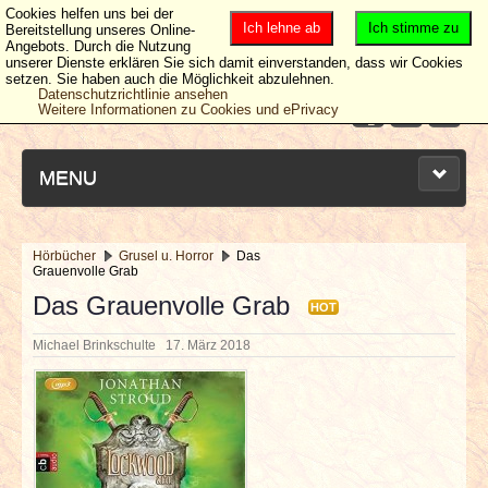
Cookies helfen uns bei der
Ich lehne ab
Ich stimme zu
Bereitstellung unseres Online-
Angebots. Durch die Nutzung
unserer Dienste erklären Sie sich damit einverstanden, dass wir Cookies
setzen. Sie haben auch die Möglichkeit abzulehnen.
Datenschutzrichtlinie ansehen
Weitere Informationen zu Cookies und ePrivacy
MENU
Hörbücher
Grusel u. Horror
Das
Grauenvolle Grab
NEUESTE ARTIKEL
Das Grauenvolle Grab
HOT
NEWS & DATES
Michael Brinkschulte
17. März 2018
BERICHTE
VERLOSUNGEN