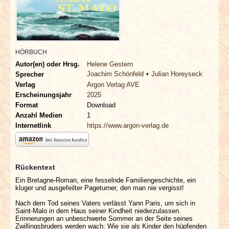
INTERVIEWS
SPECIALS
HÖRBUCH
REDAKTION
Autor(en) oder Hrsg.
Helene Gestern
Joachim Schönfeld
Julian Horeyseck
Sprecher
LINKS
Verlag
Argon Verlag AVE
Erscheinungsjahr
2025
Format
Download
ARCHIV
Anzahl Medien
1
Internetlink
https://www.argon-verlag.de
Rückentext
Ein Bretagne-Roman, eine fesselnde Familiengeschichte, ein
kluger und ausgefeilter Pageturner, den man nie vergisst!
Nach dem Tod seines Vaters verlässt Yann Paris, um sich in
Saint-Malo in dem Haus seiner Kindheit niederzulassen.
Erinnerungen an unbeschwerte Sommer an der Seite seines
Zwillingsbruders werden wach: Wie sie als Kinder den hüpfenden