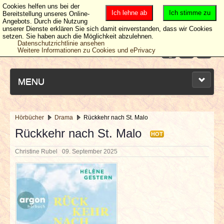
Cookies helfen uns bei der
Ich lehne ab
Ich stimme zu
Bereitstellung unseres Online-
Angebots. Durch die Nutzung
unserer Dienste erklären Sie sich damit einverstanden, dass wir Cookies
setzen. Sie haben auch die Möglichkeit abzulehnen.
Datenschutzrichtlinie ansehen
Weitere Informationen zu Cookies und ePrivacy
MENU
Hörbücher
Drama
Rückkehr nach St. Malo
NEUESTE ARTIKEL
Rückkehr nach St. Malo
HOT
Christine Rubel
09. September 2025
NEWS & DATES
BERICHTE
VERLOSUNGEN