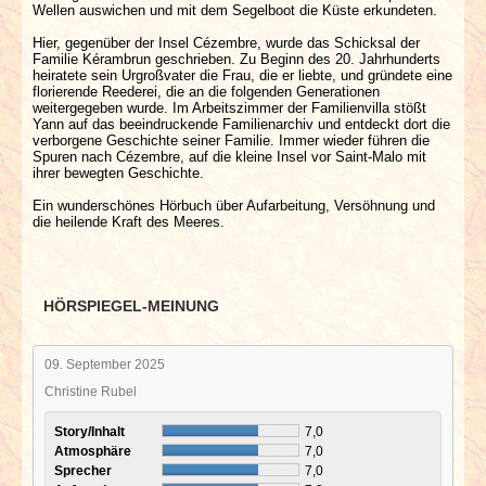
Wellen auswichen und mit dem Segelboot die Küste erkundeten.
Hier, gegenüber der Insel Cézembre, wurde das Schicksal der
Familie Kérambrun geschrieben. Zu Beginn des 20. Jahrhunderts
heiratete sein Urgroßvater die Frau, die er liebte, und gründete eine
florierende Reederei, die an die folgenden Generationen
weitergegeben wurde. Im Arbeitszimmer der Familienvilla stößt
Yann auf das beeindruckende Familienarchiv und entdeckt dort die
verborgene Geschichte seiner Familie. Immer wieder führen die
Spuren nach Cézembre, auf die kleine Insel vor Saint-Malo mit
ihrer bewegten Geschichte.
Ein wunderschönes Hörbuch über Aufarbeitung, Versöhnung und
die heilende Kraft des Meeres.
HÖRSPIEGEL-MEINUNG
09. September 2025
Christine Rubel
Story/Inhalt
7,0
Atmosphäre
7,0
Sprecher
7,0