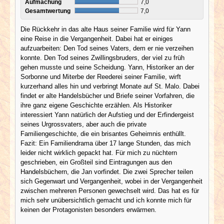
Aufmachung
7,0
Gesamtwertung
7,0
Die Rückkehr in das alte Haus seiner Familie wird für Yann
eine Reise in die Vergangenheit. Dabei hat er einiges
aufzuarbeiten: Den Tod seines Vaters, dem er nie verzeihen
konnte. Den Tod seines Zwillingsbruders, der viel zu früh
gehen musste und seine Scheidung. Yann, Historiker an der
Sorbonne und Miterbe der Reederei seiner Familie, wirft
kurzerhand alles hin und verbringt Monate auf St. Malo. Dabei
findet er alte Handelsbücher und Briefe seiner Vorfahren, die
ihre ganz eigene Geschichte erzählen. Als Historiker
interessiert Yann natürlich der Aufstieg und der Erfindergeist
seines Urgrossvaters, aber auch die private
Familiengeschichte, die ein brisantes Geheimnis enthüllt.
Fazit: Ein Familiendrama über 17 lange Stunden, das mich
leider nicht wirklich gepackt hat. Für mich zu nüchtern
geschrieben, ein Großteil sind Eintragungen aus den
Handelsbüchern, die Jan vorfindet. Die zwei Sprecher teilen
sich Gegenwart und Vergangenheit, wobei in der Vergangenheit
zwischen mehreren Personen gewechselt wird. Das hat es für
mich sehr unübersichtlich gemacht und ich konnte mich für
keinen der Protagonisten besonders erwärmen.