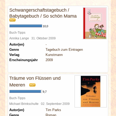
INTERVIEWS
Schwangerschaftstagebuch /
Babytagebuch / So schön Mama
SPECIALS
HOT
10,0
REDAKTION
Buch-Tipps
Annika Lange
31. Oktober 2009
LINKS
Autor(en)
-
Genre
Tagebuch zum Eintragen
Verlag
Kunstmann
ARCHIV
Erscheinungsjahr
2009
Träume von Flüssen und
Meeren
HOT
9,7
Buch-Tipps
Michael Brinkschulte
02. September 2009
Autor(en)
Tim Parks
Genre
Roman