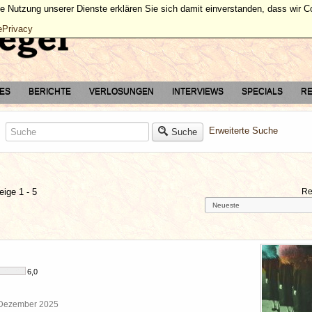
ie Nutzung unserer Dienste erklären Sie sich damit einverstanden, dass wir 
ePrivacy
TES
BERICHTE
VERLOSUNGEN
INTERVIEWS
SPECIALS
RE
Erweiterte Suche
Suche
eige 1 - 5
Re
6,0
 Dezember 2025