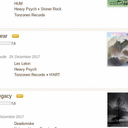
HUM
Heavy Psych
Stoner Rock
Tonzonen Records
Fear
HOT
7,0
chulte
29. Dezember 2017
Les Lekin
Heavy Psych
Tonzonen Records
H'ART
egacy
HOT
7,0
 Dezember 2017
Deadsmoke