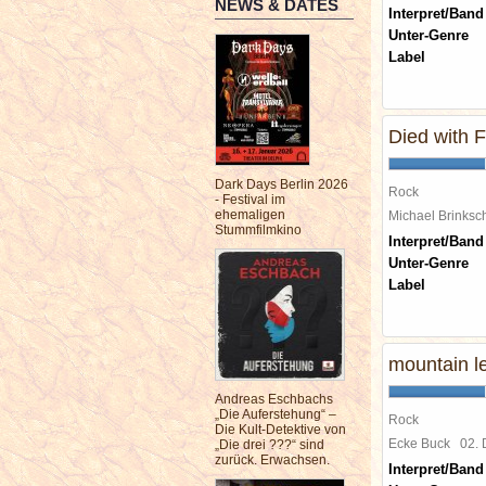
NEWS & DATES
Interpret/Band
Unter-Genre
Label
Died with 
Dark Days Berlin 2026
Rock
- Festival im
ehemaligen
Michael Brinks
Stummfilmkino
Interpret/Band
Unter-Genre
Label
mountain l
Andreas Eschbachs
„Die Auferstehung“ –
Rock
Die Kult-Detektive von
Ecke Buck
02.
„Die drei ???“ sind
zurück. Erwachsen.
Interpret/Band