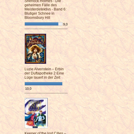
Sherlock Holmes - Die
geheimen Fälle des
Meisterdetektivs - Band 6:
Blutiger Schnee in
Bloomsbury Hill
9,0
¯¯¯¯¯¯¯¯¯¯¯¯¯¯¯¯¯¯¯¯¯¯¯¯
Luzie Alvenstein – Erbin
der Duftapotheke 2 Eine
Lüge lauert in der Zeit
10,0
¯¯¯¯¯¯¯¯¯¯¯¯¯¯¯¯¯¯¯¯¯¯¯¯
Keeper of the lost Cities –