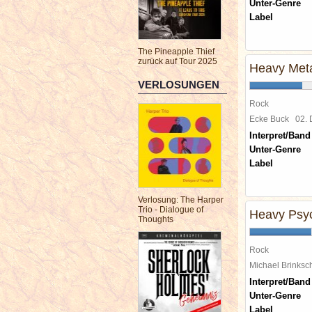
Unter-Genre
Label
The Pineapple Thief
zurück auf Tour 2025
Heavy Meta
VERLOSUNGEN
Rock
Ecke Buck
02.
Interpret/Band
Unter-Genre
Label
Verlosung: The Harper
Trio - Dialogue of
Heavy Psy
Thoughts
Rock
Michael Brinks
Interpret/Band
Unter-Genre
Label