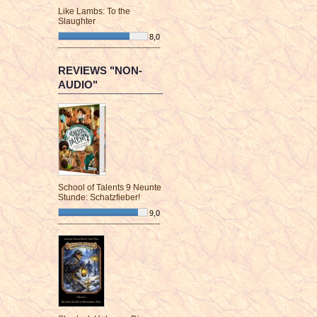
Like Lambs: To the
Slaughter
8,0
¯¯¯¯¯¯¯¯¯¯¯¯¯¯¯¯¯¯¯¯¯¯¯¯
REVIEWS "NON-
AUDIO"
School of Talents 9 Neunte
Stunde: Schatzfieber!
9,0
¯¯¯¯¯¯¯¯¯¯¯¯¯¯¯¯¯¯¯¯¯¯¯¯