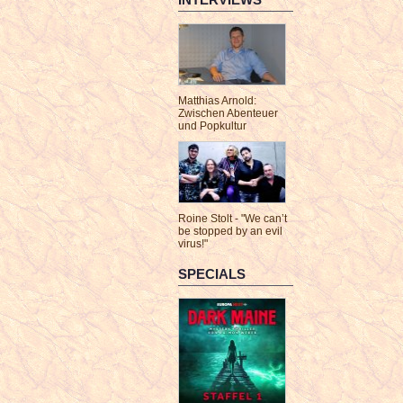
Matthias Arnold:
Zwischen Abenteuer
und Popkultur
Roine Stolt - "We can’t
be stopped by an evil
virus!"
SPECIALS