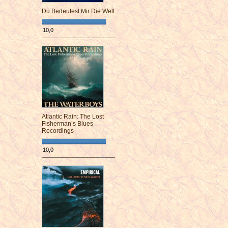
Du Bedeutest Mir Die Welt
10,0
¯¯¯¯¯¯¯¯¯¯¯¯¯¯¯¯¯¯¯¯¯¯¯¯
Atlantic Rain: The Lost
Fisherman’s Blues
Recordings
10,0
¯¯¯¯¯¯¯¯¯¯¯¯¯¯¯¯¯¯¯¯¯¯¯¯