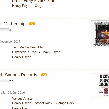
Noise
Heavy Psych
Doom
Heavy Psych
Cargo
l Mothership
HOT
6,0
 Dezember 2017
Turn Me On Dead Man
Psychedelic Rock
Heavy Psych
Heavy Psych
ch Sounds Records
HOT
7,0
chulte
09. Juli 2016
Various Artists
Heavy Psych
Stoner Rock
Garage Rock
Heavy Psych