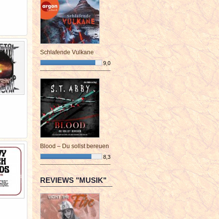
Schlafende Vulkane
9,0
¯¯¯¯¯¯¯¯¯¯¯¯¯¯¯¯¯¯¯¯¯¯¯¯
Blood – Du sollst bereuen
8,3
¯¯¯¯¯¯¯¯¯¯¯¯¯¯¯¯¯¯¯¯¯¯¯¯
REVIEWS "MUSIK"