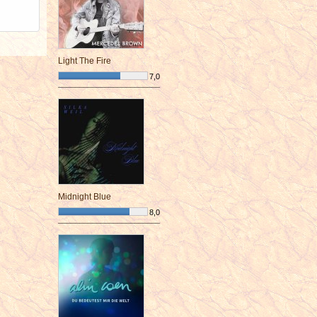
Light The Fire
7,0
¯¯¯¯¯¯¯¯¯¯¯¯¯¯¯¯¯¯¯¯¯¯¯¯
Midnight Blue
8,0
¯¯¯¯¯¯¯¯¯¯¯¯¯¯¯¯¯¯¯¯¯¯¯¯