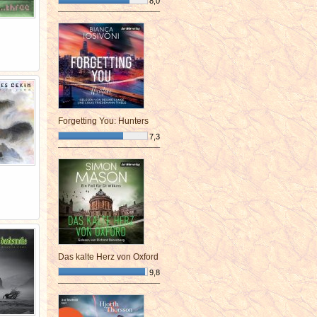
8,0
¯¯¯¯¯¯¯¯¯¯¯¯¯¯¯¯¯¯¯¯¯¯¯¯
Forgetting You: Hunters
7,3
¯¯¯¯¯¯¯¯¯¯¯¯¯¯¯¯¯¯¯¯¯¯¯¯
Das kalte Herz von Oxford
9,8
¯¯¯¯¯¯¯¯¯¯¯¯¯¯¯¯¯¯¯¯¯¯¯¯