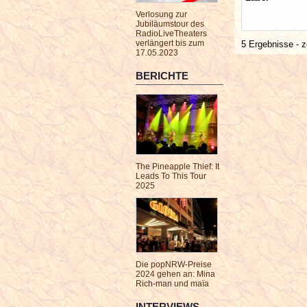
Verlosung zur
Jubiläumstour des
RadioLiveTheaters
verlängert bis zum
5 Ergebnisse - z
17.05.2023
BERICHTE
The Pineapple Thief: It
Leads To This Tour
2025
Die popNRW-Preise
2024 gehen an: Mina
Rich-man und maïa
INTERVIEWS