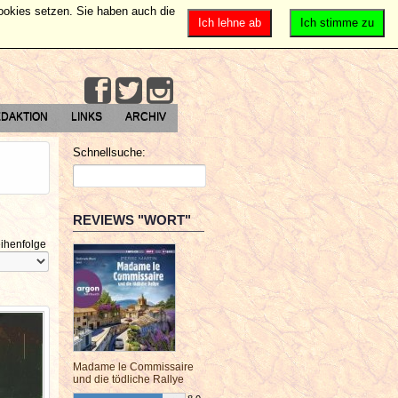
Cookies setzen. Sie haben auch die
Ich lehne ab
Ich stimme zu
DAKTION
LINKS
ARCHIV
Schnellsuche:
REVIEWS "WORT"
ihenfolge
Madame le Commissaire
und die tödliche Rallye