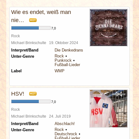
INTERVIEWS
Wie es endet, weiß man
SPECIALS
nie…
HOT
7,0
REDAKTION
Rock
Michael Brinkschulte
19. Oktober 2024
Interpret/Band
Die Denkedrans
LINKS
Rock
Unter-Genre
Punkrock
Fußball-Lieder
ARCHIV
Label
WMP
HSV!
HOT
7,0
Rock
Michael Brinkschulte
24. Juli 2019
Interpret/Band
Abschlach!
Rock
Unter-Genre
Deutschrock
Fußball-Lieder