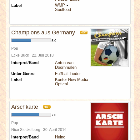
WMP
Label
Soulfood
Champions aus Germany
HOT
5,0
Pop
Ecke Buck
22. Juli 2018
Interpret/Band
Anton van
Doornmalen
Unter-Genre
Fußball-Lieder
Kontor New Media
Label
Optical
Arschkarte
HOT
7,0
Pop
Nico Steckelberg
30. April 2016
Interpret/Band
Heino