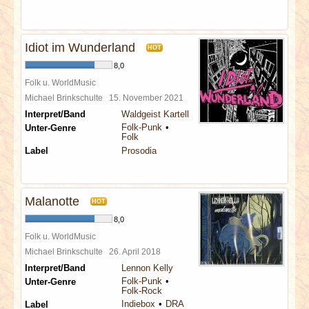
Idiot im Wunderland
HOT
8,0
Folk u. WorldMusic
Michael Brinkschulte
15. November 2021
Interpret/Band
Waldgeist Kartell
Folk-Punk
Unter-Genre
Folk
Label
Prosodia
Malanotte
HOT
8,0
Folk u. WorldMusic
Michael Brinkschulte
26. April 2018
Interpret/Band
Lennon Kelly
Folk-Punk
Unter-Genre
Folk-Rock
Indiebox
DRA
Label