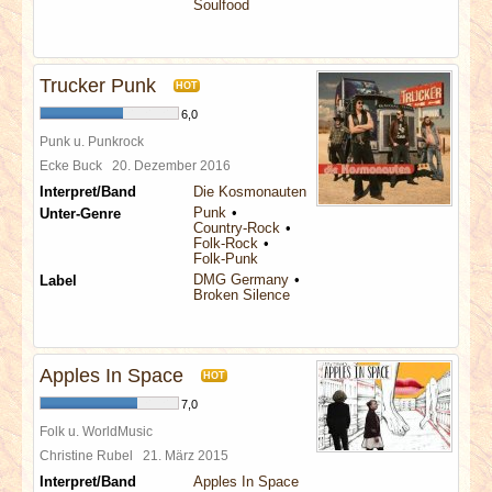
Soulfood
Trucker Punk
HOT
6,0
Punk u. Punkrock
Ecke Buck
20. Dezember 2016
Interpret/Band
Die Kosmonauten
Punk
Unter-Genre
Country-Rock
Folk-Rock
Folk-Punk
DMG Germany
Label
Broken Silence
Apples In Space
HOT
7,0
Folk u. WorldMusic
Christine Rubel
21. März 2015
Interpret/Band
Apples In Space