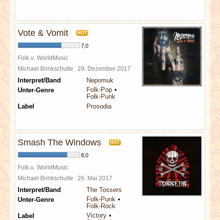
Vote & Vomit
HOT
7,0
Folk u. WorldMusic
Michael Brinkschulte
29. Dezember 2017
Interpret/Band
Nepomuk
Folk-Pop
Unter-Genre
Folk-Punk
Label
Prosodia
Smash The Windows
HOT
8,0
Folk u. WorldMusic
Michael Brinkschulte
26. Mai 2017
Interpret/Band
The Tossers
Folk-Punk
Unter-Genre
Folk-Rock
Victory
Label