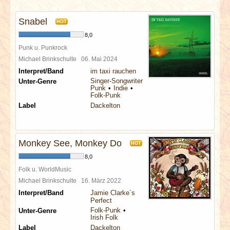
INTERVIEWS
Snabel
HOT
SPECIALS
8,0
Punk u. Punkrock
REDAKTION
Michael Brinkschulte
06. Mai 2024
Interpret/Band
im taxi rauchen
Singer-Songwriter
Unter-Genre
LINKS
Punk
Indie
Folk-Punk
Label
Dackelton
ARCHIV
Monkey See, Monkey Do
HOT
8,0
Folk u. WorldMusic
Michael Brinkschulte
16. März 2022
Interpret/Band
Jamie Clarke´s
Perfect
Folk-Punk
Unter-Genre
Irish Folk
Label
Dackelton