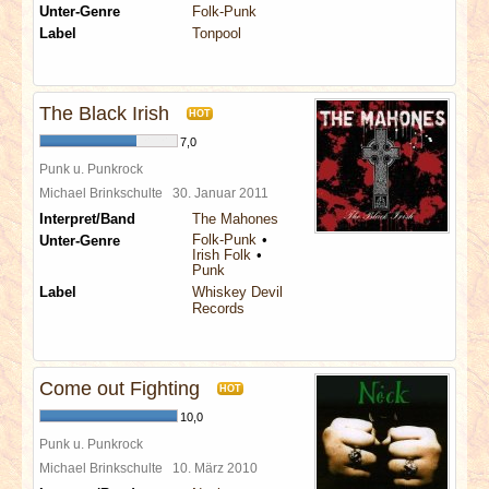
Unter-Genre
Folk-Punk
Label
Tonpool
The Black Irish
HOT
7,0
Punk u. Punkrock
Michael Brinkschulte
30. Januar 2011
Interpret/Band
The Mahones
Folk-Punk
Unter-Genre
Irish Folk
Punk
Label
Whiskey Devil
Records
Come out Fighting
HOT
10,0
Punk u. Punkrock
Michael Brinkschulte
10. März 2010