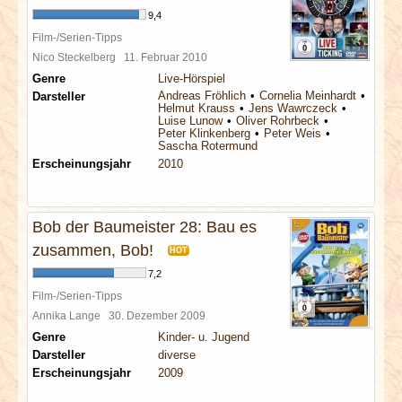
9,4
Film-/Serien-Tipps
Nico Steckelberg
11. Februar 2010
Genre
Live-Hörspiel
Andreas Fröhlich
Cornelia Meinhardt
Darsteller
Helmut Krauss
Jens Wawrczeck
Luise Lunow
Oliver Rohrbeck
Peter Klinkenberg
Peter Weis
Sascha Rotermund
Erscheinungsjahr
2010
Bob der Baumeister 28: Bau es
zusammen, Bob!
HOT
7,2
Film-/Serien-Tipps
Annika Lange
30. Dezember 2009
Genre
Kinder- u. Jugend
Darsteller
diverse
Erscheinungsjahr
2009