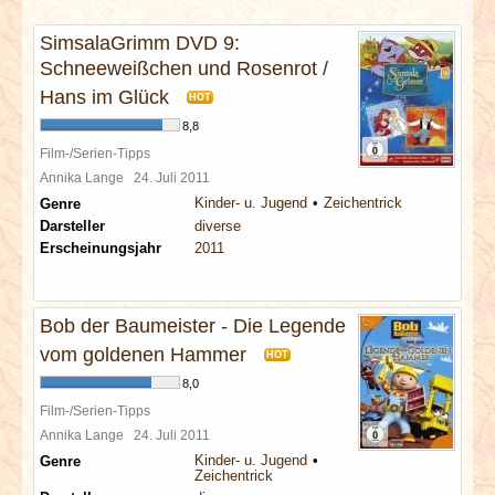
INTERVIEWS
SimsalaGrimm DVD 9:
Schneeweißchen und Rosenrot /
SPECIALS
Hans im Glück
HOT
REDAKTION
8,8
Film-/Serien-Tipps
Annika Lange
24. Juli 2011
LINKS
Kinder- u. Jugend
Zeichentrick
Genre
Darsteller
diverse
ARCHIV
Erscheinungsjahr
2011
Bob der Baumeister - Die Legende
vom goldenen Hammer
HOT
8,0
Film-/Serien-Tipps
Annika Lange
24. Juli 2011
Kinder- u. Jugend
Genre
Zeichentrick