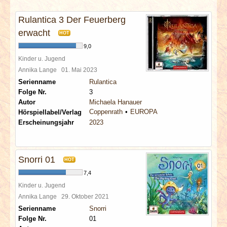
INTERVIEWS
Rulantica 3 Der Feuerberg
SPECIALS
erwacht
HOT
9,0
REDAKTION
Kinder u. Jugend
Annika Lange
01. Mai 2023
Serienname
Rulantica
LINKS
Folge Nr.
3
Autor
Michaela Hanauer
ARCHIV
Coppenrath
EUROPA
Hörspiellabel/Verlag
Erscheinungsjahr
2023
Snorri 01
HOT
7,4
Kinder u. Jugend
Annika Lange
29. Oktober 2021
Serienname
Snorri
Folge Nr.
01