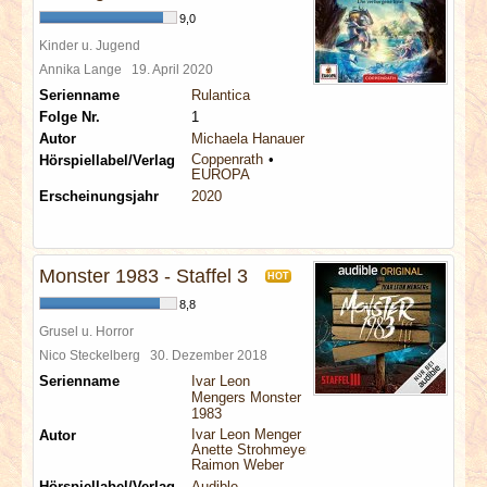
9,0
Kinder u. Jugend
Annika Lange
19. April 2020
Serienname
Rulantica
Folge Nr.
1
Autor
Michaela Hanauer
Coppenrath
Hörspiellabel/Verlag
EUROPA
Erscheinungsjahr
2020
Monster 1983 - Staffel 3
HOT
8,8
Grusel u. Horror
Nico Steckelberg
30. Dezember 2018
Serienname
Ivar Leon
Mengers Monster
1983
Ivar Leon Menger
Autor
Anette Strohmeyer
Raimon Weber
Hörspiellabel/Verlag
Audible