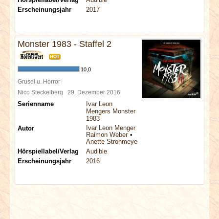
Erscheinungsjahr
2017
Monster 1983 - Staffel 2
HOT
10,0
Grusel u. Horror
Nico Steckelberg
29. Dezember 2016
Serienname
Ivar Leon
Mengers Monster
1983
Ivar Leon Menger
Autor
Raimon Weber
Anette Strohmeyer
Hörspiellabel/Verlag
Audible
Erscheinungsjahr
2016