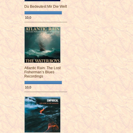
Du Bedeutest Mir Die Welt
10,0
¯¯¯¯¯¯¯¯¯¯¯¯¯¯¯¯¯¯¯¯¯¯¯¯
Atlantic Rain: The Lost
Fisherman’s Blues
Recordings
10,0
¯¯¯¯¯¯¯¯¯¯¯¯¯¯¯¯¯¯¯¯¯¯¯¯