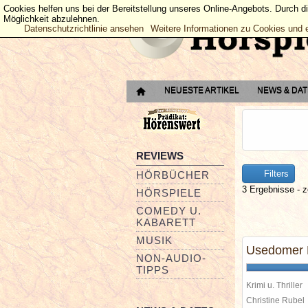
Cookies helfen uns bei der Bereitstellung unseres Online-Angebots. Durch d
Möglichkeit abzulehnen.
Datenschutzrichtlinie ansehen
Weitere Informationen zu Cookies und 
NEUESTE ARTIKEL
NEWS & DA
REVIEWS
Filters
HÖRBÜCHER
3 Ergebnisse - z
HÖRSPIELE
COMEDY U.
KABARETT
MUSIK
Usedomer 
NON-AUDIO-
TIPPS
Krimi u. Thriller
Christine Rube