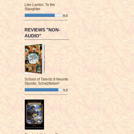
Like Lambs: To the
Slaughter
8,0
¯¯¯¯¯¯¯¯¯¯¯¯¯¯¯¯¯¯¯¯¯¯¯¯
REVIEWS "NON-
AUDIO"
School of Talents 9 Neunte
Stunde: Schatzfieber!
9,0
¯¯¯¯¯¯¯¯¯¯¯¯¯¯¯¯¯¯¯¯¯¯¯¯