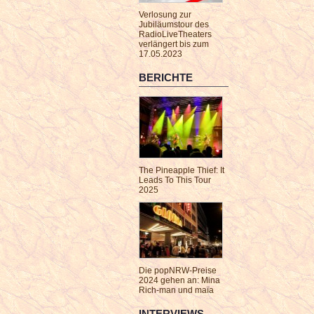
Verlosung zur
Jubiläumstour des
RadioLiveTheaters
verlängert bis zum
17.05.2023
BERICHTE
The Pineapple Thief: It
Leads To This Tour
2025
Die popNRW-Preise
2024 gehen an: Mina
Rich-man und maïa
INTERVIEWS