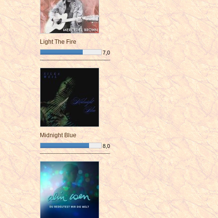
Light The Fire
7,0
¯¯¯¯¯¯¯¯¯¯¯¯¯¯¯¯¯¯¯¯¯¯¯¯
Midnight Blue
8,0
¯¯¯¯¯¯¯¯¯¯¯¯¯¯¯¯¯¯¯¯¯¯¯¯