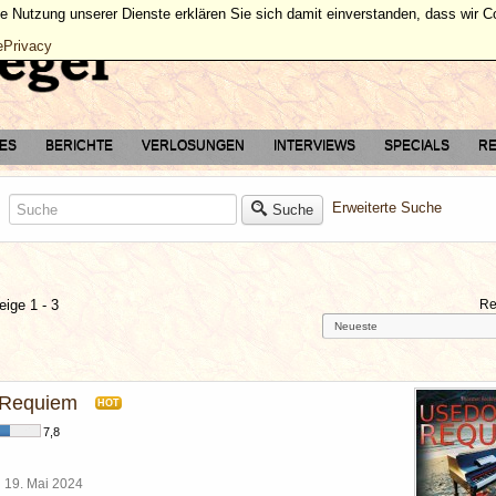
ie Nutzung unserer Dienste erklären Sie sich damit einverstanden, dass wir 
ePrivacy
TES
BERICHTE
VERLOSUNGEN
INTERVIEWS
SPECIALS
RE
Erweiterte Suche
Suche
eige 1 - 3
Re
Requiem
HOT
7,8
l
19. Mai 2024