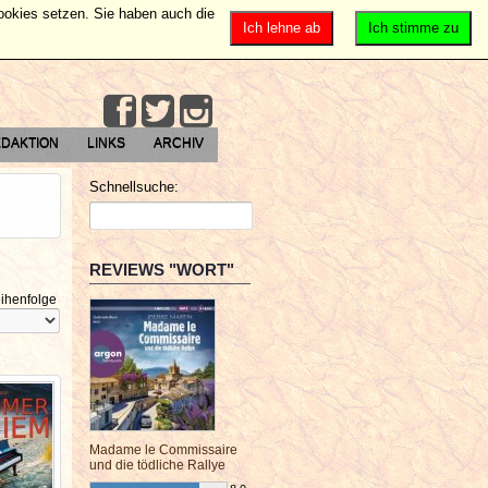
Cookies setzen. Sie haben auch die
Ich lehne ab
Ich stimme zu
DAKTION
LINKS
ARCHIV
Schnellsuche:
REVIEWS "WORT"
ihenfolge
Madame le Commissaire
und die tödliche Rallye