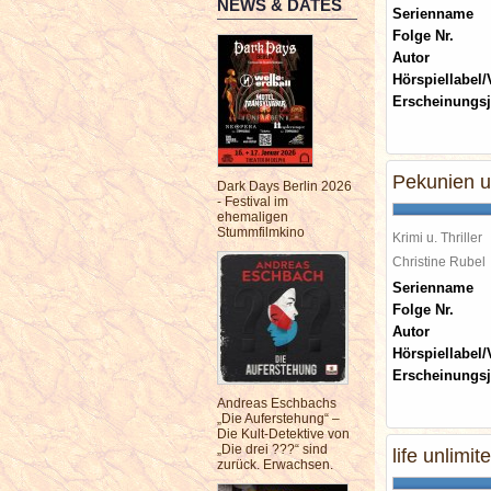
NEWS & DATES
Serienname
Folge Nr.
Autor
Hörspiellabel/
Erscheinungsj
Pekunien u
Dark Days Berlin 2026
- Festival im
ehemaligen
Stummfilmkino
Krimi u. Thriller
Christine Rube
Serienname
Folge Nr.
Autor
Hörspiellabel/
Erscheinungsj
Andreas Eschbachs
„Die Auferstehung“ –
Die Kult-Detektive von
„Die drei ???“ sind
life unlimit
zurück. Erwachsen.