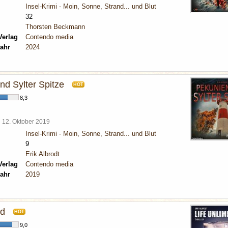
Insel-Krimi - Moin, Sonne, Strand... und Blut
32
Thorsten Beckmann
Verlag
Contendo media
ahr
2024
nd Sylter Spitze
HOT
8,3
l
12. Oktober 2019
Insel-Krimi - Moin, Sonne, Strand... und Blut
9
Erik Albrodt
Verlag
Contendo media
ahr
2019
ed
HOT
9,0