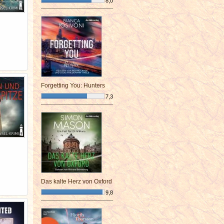
8,0
¯¯¯¯¯¯¯¯¯¯¯¯¯¯¯¯¯¯¯¯¯¯¯¯
Forgetting You: Hunters
7,3
¯¯¯¯¯¯¯¯¯¯¯¯¯¯¯¯¯¯¯¯¯¯¯¯
Das kalte Herz von Oxford
9,8
¯¯¯¯¯¯¯¯¯¯¯¯¯¯¯¯¯¯¯¯¯¯¯¯