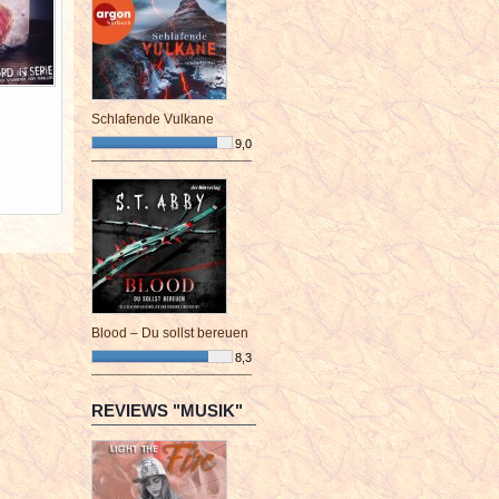
Schlafende Vulkane
9,0
¯¯¯¯¯¯¯¯¯¯¯¯¯¯¯¯¯¯¯¯¯¯¯¯
Blood – Du sollst bereuen
8,3
¯¯¯¯¯¯¯¯¯¯¯¯¯¯¯¯¯¯¯¯¯¯¯¯
REVIEWS "MUSIK"