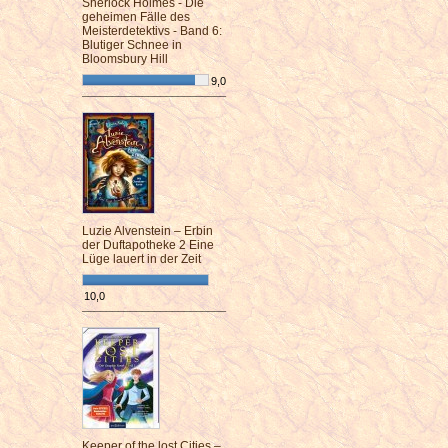
Sherlock Holmes - Die
geheimen Fälle des
Meisterdetektivs - Band 6:
Blutiger Schnee in
Bloomsbury Hill
9,0
¯¯¯¯¯¯¯¯¯¯¯¯¯¯¯¯¯¯¯¯¯¯¯¯
Luzie Alvenstein – Erbin
der Duftapotheke 2 Eine
Lüge lauert in der Zeit
10,0
¯¯¯¯¯¯¯¯¯¯¯¯¯¯¯¯¯¯¯¯¯¯¯¯
Keeper of the lost Cities –