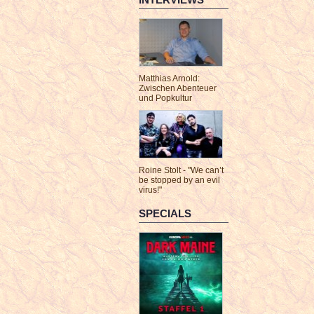
Matthias Arnold:
Zwischen Abenteuer
und Popkultur
Roine Stolt - "We can’t
be stopped by an evil
virus!"
SPECIALS