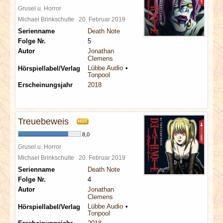
Grusel u. Horror
Michael Brinkschulte
20. Februar 2019
Serienname
Death Note
Folge Nr.
5
Autor
Jonathan
Clemens
Lübbe Audio
Hörspiellabel/Verlag
Tonpool
Erscheinungsjahr
2018
Treuebeweis
HOT
8,0
Grusel u. Horror
Michael Brinkschulte
20. Februar 2019
Serienname
Death Note
Folge Nr.
4
Autor
Jonathan
Clemens
Lübbe Audio
Hörspiellabel/Verlag
Tonpool