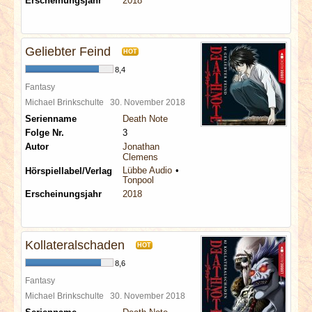
Erscheinungsjahr
2018
Geliebter Feind
HOT
8,4
Fantasy
Michael Brinkschulte
30. November 2018
Serienname
Death Note
Folge Nr.
3
Autor
Jonathan
Clemens
Lübbe Audio
Hörspiellabel/Verlag
Tonpool
Erscheinungsjahr
2018
Kollateralschaden
HOT
8,6
Fantasy
Michael Brinkschulte
30. November 2018