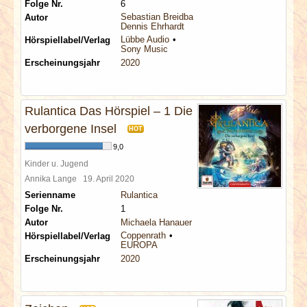
Folge Nr.
6
Sebastian Breidbach
Autor
Dennis Ehrhardt
Lübbe Audio
Hörspiellabel/Verlag
Sony Music
Erscheinungsjahr
2020
Rulantica Das Hörspiel – 1 Die
verborgene Insel
HOT
9,0
Kinder u. Jugend
Annika Lange
19. April 2020
Serienname
Rulantica
Folge Nr.
1
Autor
Michaela Hanauer
Coppenrath
Hörspiellabel/Verlag
EUROPA
Erscheinungsjahr
2020