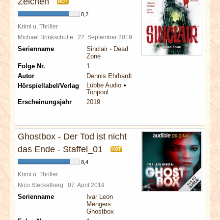
Zeichen
HOT
8,2
Krimi u. Thriller
Michael Brinkschulte
22. September 2019
Serienname
Sinclair - Dead
Zone
Folge Nr.
1
Autor
Dennis Ehrhardt
Lübbe Audio
Hörspiellabel/Verlag
Tonpool
Erscheinungsjahr
2019
Ghostbox - Der Tod ist nicht
das Ende - Staffel_01
HOT
8,4
Krimi u. Thriller
Nico Steckelberg
07. April 2019
Serienname
Ivar Leon
Mengers
Ghostbox