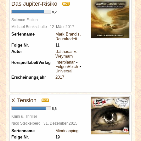
Das Jupiter-Risiko
HOT
8,2
Science-Fiction
Michael Brinkschulte
12. März 2017
Serienname
Mark Brandis,
Raumkadett
Folge Nr.
11
Autor
Balthasar v.
Weymarn
Interplanar
Hörspiellabel/Verlag
FolgenReich
Universal
Erscheinungsjahr
2017
X-Tension
HOT
8,6
Krimi u. Thriller
Nico Steckelberg
31. Dezember 2015
Serienname
Mindnapping
Folge Nr.
19