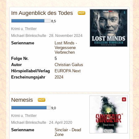
INTERVIEWS
Im Augenblick des Todes
HOT
SPECIALS
8,5
Krimi u. Thriller
REDAKTION
Michael Brinkschulte
28. November 2024
Serienname
Lost Minds -
Vergessene
LINKS
Verbrechen
Folge Nr.
5
Autor
Christian Gailus
ARCHIV
Hörspiellabel/Verlag
EUROPA Next
Erscheinungsjahr
2024
Nemesis
HOT
9,0
Krimi u. Thriller
Michael Brinkschulte
24. April 2020
Serienname
Sinclair - Dead
Zone