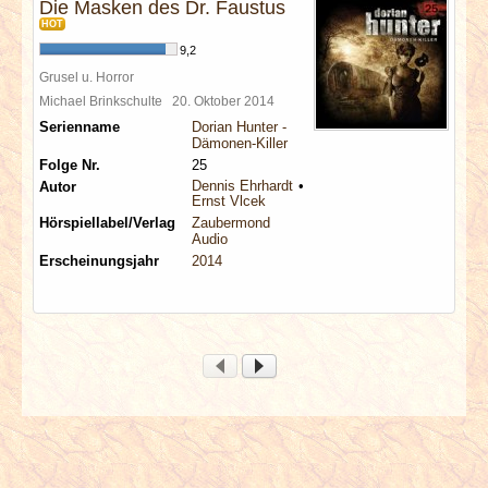
Die Masken des Dr. Faustus
HOT
9,2
Grusel u. Horror
Michael Brinkschulte
20. Oktober 2014
Serienname
Dorian Hunter -
Dämonen-Killer
Folge Nr.
25
Dennis Ehrhardt
Autor
Ernst Vlcek
Hörspiellabel/Verlag
Zaubermond
Audio
Erscheinungsjahr
2014