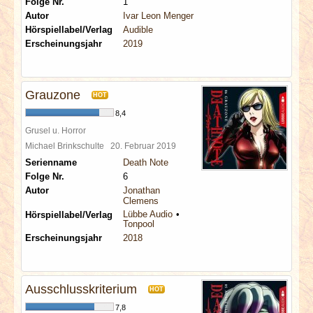
Folge Nr.
1
Autor
Ivar Leon Menger
Hörspiellabel/Verlag
Audible
Erscheinungsjahr
2019
Grauzone
HOT
8,4
Grusel u. Horror
Michael Brinkschulte
20. Februar 2019
Serienname
Death Note
Folge Nr.
6
Autor
Jonathan
Clemens
Lübbe Audio
Hörspiellabel/Verlag
Tonpool
Erscheinungsjahr
2018
Ausschlusskriterium
HOT
7,8