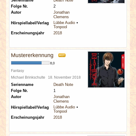
Serienname
Death Note
Folge Nr.
2
Autor
Jonathan
Clemens
Lübbe Audio
Hörspiellabel/Verlag
Tonpool
Erscheinungsjahr
2018
Mustererkennung
HOT
8,0
Fantasy
Michael Brinkschulte
18. November 2018
Serienname
Death Note
Folge Nr.
1
Autor
Jonathan
Clemens
Lübbe Audio
Hörspiellabel/Verlag
Tonpool
Erscheinungsjahr
2018