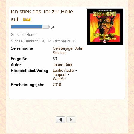
INTERVIEWS
Ich stieß das Tor zur Hölle
SPECIALS
auf
HOT
8,4
REDAKTION
Grusel u. Horror
Michael Brinkschulte
24. Oktober 2010
Serienname
Geisterjäger John
LINKS
Sinclair
Folge Nr.
60
ARCHIV
Autor
Jason Dark
Lübbe Audio
Hörspiellabel/Verlag
Tonpool
WortArt
Erscheinungsjahr
2010