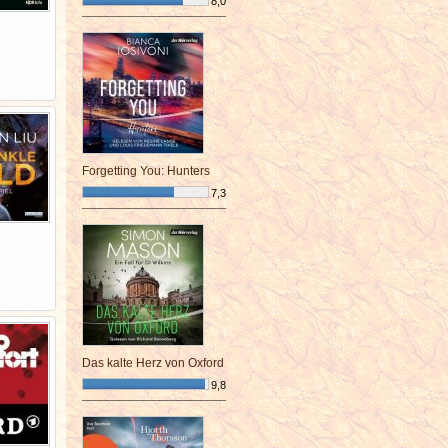
8,0
¯¯¯¯¯¯¯¯¯¯¯¯¯¯¯¯¯¯¯¯¯¯¯¯
Forgetting You: Hunters
7,3
¯¯¯¯¯¯¯¯¯¯¯¯¯¯¯¯¯¯¯¯¯¯¯¯
Das kalte Herz von Oxford
9,8
¯¯¯¯¯¯¯¯¯¯¯¯¯¯¯¯¯¯¯¯¯¯¯¯