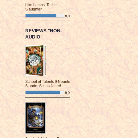
Like Lambs: To the
Slaughter
8,0
¯¯¯¯¯¯¯¯¯¯¯¯¯¯¯¯¯¯¯¯¯¯¯¯
REVIEWS "NON-
AUDIO"
School of Talents 9 Neunte
Stunde: Schatzfieber!
9,0
¯¯¯¯¯¯¯¯¯¯¯¯¯¯¯¯¯¯¯¯¯¯¯¯