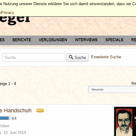
ie Nutzung unserer Dienste erklären Sie sich damit einverstanden, dass wir 
ePrivacy
TES
BERICHTE
VERLOSUNGEN
INTERVIEWS
SPECIALS
RE
Erweiterte Suche
Suche
eige 1 - 4
Re
ne Handschuh
HOT
9,4
iction
rg
22. Juni 2019