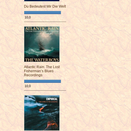
Du Bedeutest Mir Die Welt
10,0
¯¯¯¯¯¯¯¯¯¯¯¯¯¯¯¯¯¯¯¯¯¯¯¯
Atlantic Rain: The Lost
Fisherman’s Blues
Recordings
10,0
¯¯¯¯¯¯¯¯¯¯¯¯¯¯¯¯¯¯¯¯¯¯¯¯