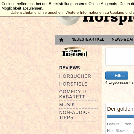
Cookies helfen uns bei der Bereitstellung unseres Online-Angebots. Durch d
Möglichkeit abzulehnen.
Datenschutzrichtlinie ansehen
Weitere Informationen zu Cookies und 
NEUESTE ARTIKEL
NEWS & DA
REVIEWS
Filters
HÖRBÜCHER
4 Ergebnisse - z
HÖRSPIELE
COMEDY U.
KABARETT
MUSIK
Der golde
NON-AUDIO-
TIPPS
Feature u. Non-F
Nico Steckelbe