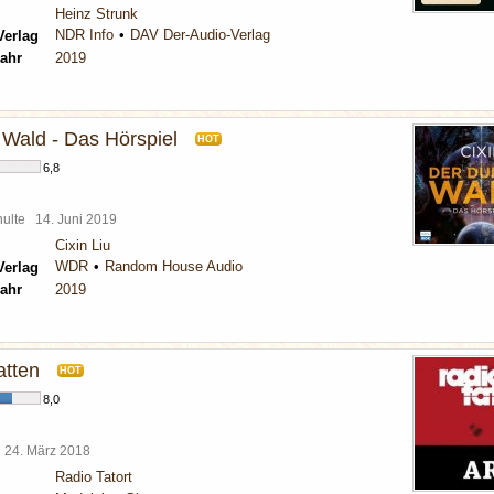
Heinz Strunk
NDR Info
DAV Der-Audio-Verlag
Verlag
ahr
2019
 Wald - Das Hörspiel
HOT
6,8
chulte
14. Juni 2019
Cixin Liu
WDR
Random House Audio
Verlag
ahr
2019
tten
HOT
8,0
l
24. März 2018
Radio Tatort