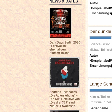
NEWS & DATES
Autor
Hörspiellabel/
Erscheinungsj
Der dunkle
Dark Days Berlin 2026
Science-Fiction
- Festival im
ehemaligen
Michael Brinks
Stummfilmkino
Autor
Hörspiellabel/
Erscheinungsj
Lange Scha
Andreas Eschbachs
„Die Auferstehung“ –
Krimi u. Thriller
Die Kult-Detektive von
Christine Rube
„Die drei ???“ sind
zurück. Erwachsen.
Serienname