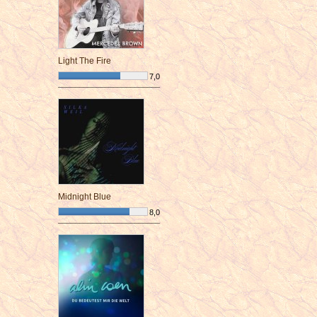
Light The Fire
7,0
¯¯¯¯¯¯¯¯¯¯¯¯¯¯¯¯¯¯¯¯¯¯¯¯
Midnight Blue
8,0
¯¯¯¯¯¯¯¯¯¯¯¯¯¯¯¯¯¯¯¯¯¯¯¯