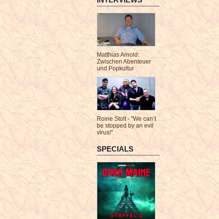
Matthias Arnold:
Zwischen Abenteuer
und Popkultur
Roine Stolt - "We can’t
be stopped by an evil
virus!"
SPECIALS