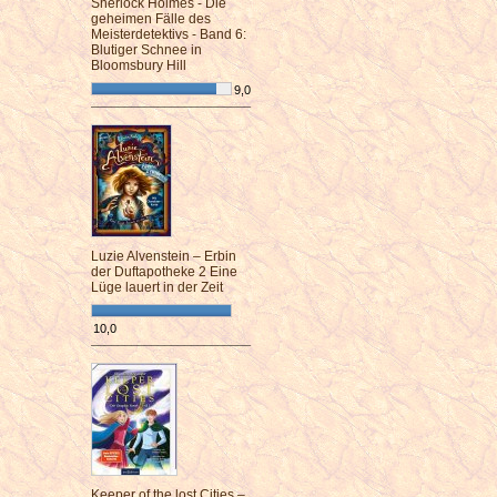
Sherlock Holmes - Die
geheimen Fälle des
Meisterdetektivs - Band 6:
Blutiger Schnee in
Bloomsbury Hill
9,0
¯¯¯¯¯¯¯¯¯¯¯¯¯¯¯¯¯¯¯¯¯¯¯¯
Luzie Alvenstein – Erbin
der Duftapotheke 2 Eine
Lüge lauert in der Zeit
10,0
¯¯¯¯¯¯¯¯¯¯¯¯¯¯¯¯¯¯¯¯¯¯¯¯
Keeper of the lost Cities –