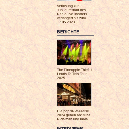
Verlosung zur
Jubiläumstour des
RadioLiveTheaters
verlängert bis zum
17.05.2023
BERICHTE
The Pineapple Thief: It
Leads To This Tour
2025
Die popNRW-Preise
2024 gehen an: Mina
Rich-man und maïa
INTERVIEWS