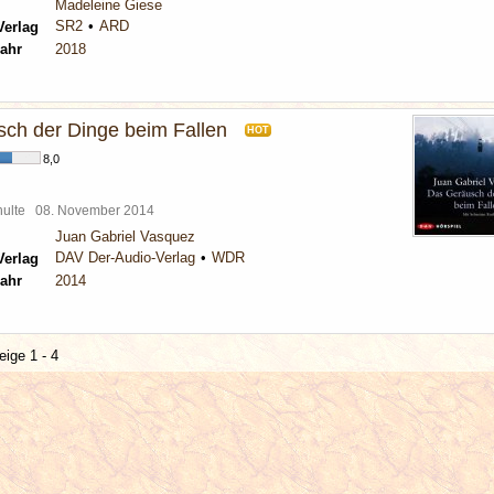
Madeleine Giese
SR2
ARD
Verlag
ahr
2018
ch der Dinge beim Fallen
HOT
8,0
chulte
08. November 2014
Juan Gabriel Vasquez
DAV Der-Audio-Verlag
WDR
Verlag
ahr
2014
eige 1 - 4