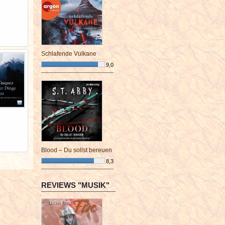
Schlafende Vulkane
9,0
¯¯¯¯¯¯¯¯¯¯¯¯¯¯¯¯¯¯¯¯¯¯¯¯
Blood – Du sollst bereuen
8,3
¯¯¯¯¯¯¯¯¯¯¯¯¯¯¯¯¯¯¯¯¯¯¯¯
REVIEWS "MUSIK"