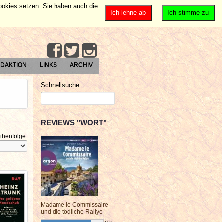
Cookies setzen. Sie haben auch die
Ich lehne ab
Ich stimme zu
DAKTION
LINKS
ARCHIV
Schnellsuche:
REVIEWS "WORT"
ihenfolge
Madame le Commissaire
und die tödliche Rallye