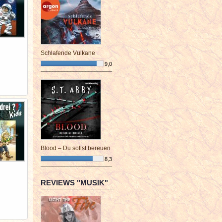
Schlafende Vulkane
9,0
¯¯¯¯¯¯¯¯¯¯¯¯¯¯¯¯¯¯¯¯¯¯¯¯
Blood – Du sollst bereuen
8,3
¯¯¯¯¯¯¯¯¯¯¯¯¯¯¯¯¯¯¯¯¯¯¯¯
REVIEWS "MUSIK"