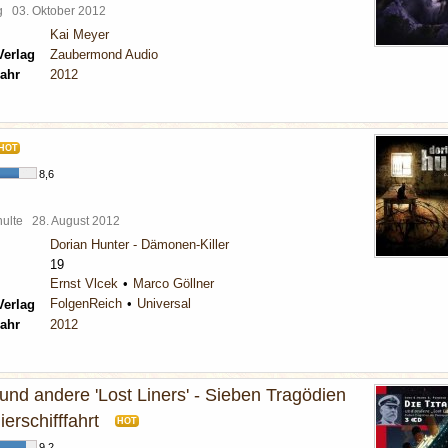
rg
03. Oktober 2012
Kai Meyer
Verlag
Zaubermond Audio
ahr
2012
HOT
8,6
chulte
28. August 2012
Dorian Hunter - Dämonen-Killer
19
Ernst Vlcek
Marco Göllner
FolgenReich
Universal
Verlag
ahr
2012
 und andere 'Lost Liners' - Sieben Tragödien
erschifffahrt
HOT
9,2