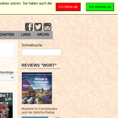
Cookies setzen. Sie haben auch die
Ich lehne ab
Ich stimme zu
DAKTION
LINKS
ARCHIV
Schnellsuche:
REVIEWS "WORT"
ihenfolge
Madame le Commissaire
und die tödliche Rallye