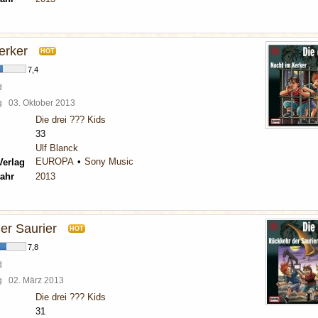
erker
HOT
7,4
d
rg
03. Oktober 2013
Die drei ??? Kids
33
Ulf Blanck
EUROPA
Sony Music
Verlag
ahr
2013
er Saurier
HOT
7,8
d
rg
02. März 2013
Die drei ??? Kids
31