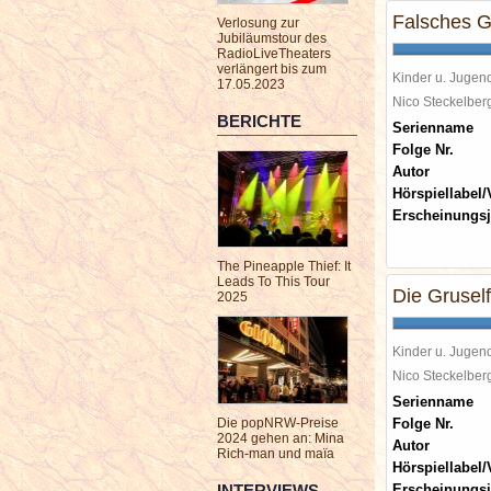
Falsches G
Verlosung zur
Jubiläumstour des
RadioLiveTheaters
verlängert bis zum
Kinder u. Jugen
17.05.2023
Nico Steckelbe
BERICHTE
Serienname
Folge Nr.
Autor
Hörspiellabel/
Erscheinungsj
The Pineapple Thief: It
Leads To This Tour
Die Gruself
2025
Kinder u. Jugen
Nico Steckelbe
Serienname
Die popNRW-Preise
Folge Nr.
2024 gehen an: Mina
Autor
Rich-man und maïa
Hörspiellabel/
INTERVIEWS
Erscheinungsj