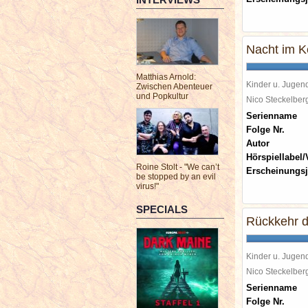
Nacht im K
Matthias Arnold:
Kinder u. Jugen
Zwischen Abenteuer
und Popkultur
Nico Steckelbe
Serienname
Folge Nr.
Autor
Hörspiellabel/
Roine Stolt - "We can’t
Erscheinungsj
be stopped by an evil
virus!"
SPECIALS
Rückkehr d
Kinder u. Jugen
Nico Steckelbe
Serienname
Folge Nr.