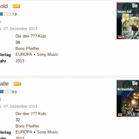
old
HOT
7,8
d
rg
07. Dezember 2013
Die drei ??? Kids
34
Boris Pfeiffer
EUROPA
Sony Music
Verlag
ahr
2013
alle
HOT
8,0
d
rg
07. Dezember 2013
Die drei ??? Kids
32
Boris Pfeiffer
EUROPA
Sony Music
Verlag
ahr
2013