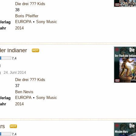
Die drei ??? Kids
38
Boris Pfeiffer
EUROPA
Sony Music
Verlag
ahr
2014
er Indianer
HOT
7,4
d
rg
24. Juni 2014
Die drei ??? Kids
37
Ben Nevis
EUROPA
Sony Music
Verlag
ahr
2014
rs
HOT
7,4