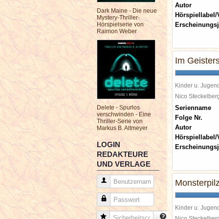
Autor
Dark Maine - Die neue
Hörspiellabel/
Mystery-Thriller-
Hörspielserie von
Erscheinungsj
Raimon Weber
Im Geisters
Kinder u. Jugen
Nico Steckelbe
Delete - Spurlos
Serienname
verschwinden - Eine
Folge Nr.
Thriller-Serie von
Autor
Markus B. Altmeyer
Hörspiellabel/
LOGIN
Erscheinungsj
REDAKTEURE
UND VERLAGE
Benutzername
Monsterpil
Passwort
Kinder u. Jugen
Sicherheitscode
Nico Steckelbe