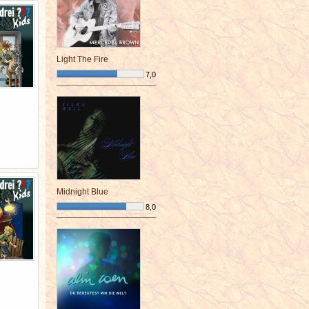
Light The Fire
7,0
¯¯¯¯¯¯¯¯¯¯¯¯¯¯¯¯¯¯¯¯¯¯¯¯
Midnight Blue
8,0
¯¯¯¯¯¯¯¯¯¯¯¯¯¯¯¯¯¯¯¯¯¯¯¯