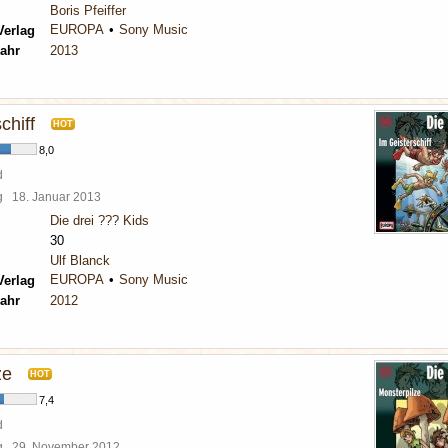
Boris Pfeiffer
EUROPA
Sony Music
Verlag
ahr
2013
chiff
HOT
8,0
d
rg
18. Januar 2013
Die drei ??? Kids
30
Ulf Blanck
EUROPA
Sony Music
Verlag
ahr
2012
ze
HOT
7,4
d
rg
29. November 2012