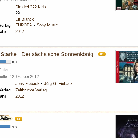
Die drei ??? Kids
29
Ulf Blanck
EUROPA
Sony Music
Verlag
ahr
2012
 Starke - Der sächsische Sonnenkönig
HOT
8,8
iction
chulte
12. Oktober 2012
Jens Fieback
Jörg G. Fieback
Verlag
Zeitbrücke Verlag
ahr
2012
HOT
9,8