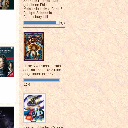
Sherlock Holmes - Die
geheimen Fälle des
Meisterdetektivs - Band 6:
Blutiger Schnee in
Bloomsbury Hill
9,0
¯¯¯¯¯¯¯¯¯¯¯¯¯¯¯¯¯¯¯¯¯¯¯¯
Luzie Alvenstein – Erbin
der Duftapotheke 2 Eine
Lüge lauert in der Zeit
10,0
¯¯¯¯¯¯¯¯¯¯¯¯¯¯¯¯¯¯¯¯¯¯¯¯
Keeper of the lost Cities –