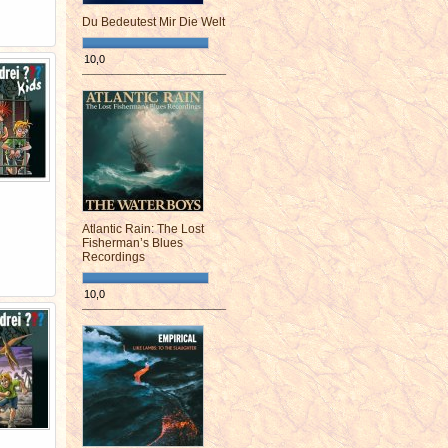
Du Bedeutest Mir Die Welt
10,0
¯¯¯¯¯¯¯¯¯¯¯¯¯¯¯¯¯¯¯¯¯¯¯¯
Atlantic Rain: The Lost
Fisherman’s Blues
Recordings
10,0
¯¯¯¯¯¯¯¯¯¯¯¯¯¯¯¯¯¯¯¯¯¯¯¯