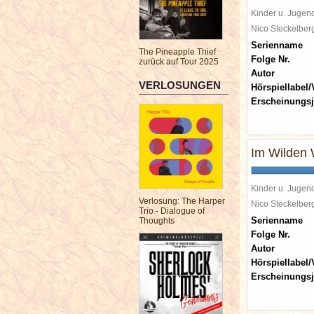
Kinder u. Jugen
Nico Steckelbe
Serienname
The Pineapple Thief
Folge Nr.
zurück auf Tour 2025
Autor
VERLOSUNGEN
Hörspiellabel/
Erscheinungsj
Im Wilden
Kinder u. Jugen
Verlosung: The Harper
Nico Steckelbe
Trio - Dialogue of
Serienname
Thoughts
Folge Nr.
Autor
Hörspiellabel/
Erscheinungsj