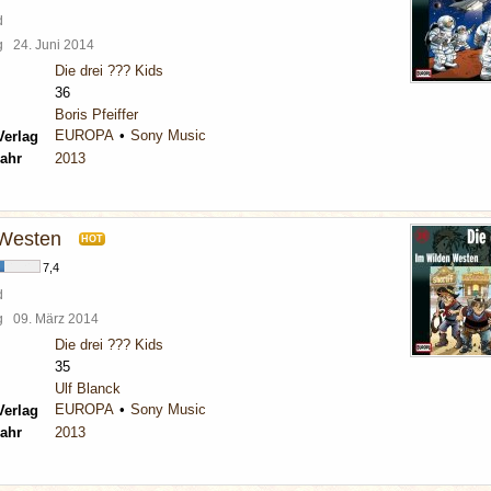
d
rg
24. Juni 2014
Die drei ??? Kids
36
Boris Pfeiffer
EUROPA
Sony Music
Verlag
ahr
2013
 Westen
HOT
7,4
d
rg
09. März 2014
Die drei ??? Kids
35
Ulf Blanck
EUROPA
Sony Music
Verlag
ahr
2013