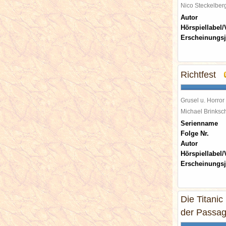
Nico Steckelbe
Autor
Hörspiellabel/
Erscheinungsj
Richtfest
Grusel u. Horror
Michael Brinks
Serienname
Folge Nr.
Autor
Hörspiellabel/
Erscheinungsj
Die Titanic
der Passagi