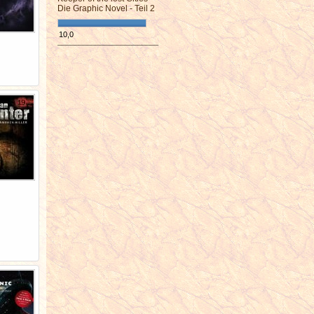
Die Graphic Novel - Teil 2
10,0
¯¯¯¯¯¯¯¯¯¯¯¯¯¯¯¯¯¯¯¯¯¯¯¯