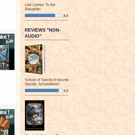
Like Lambs: To the
Slaughter
8,0
¯¯¯¯¯¯¯¯¯¯¯¯¯¯¯¯¯¯¯¯¯¯¯¯
REVIEWS "NON-
AUDIO"
School of Talents 9 Neunte
Stunde: Schatzfieber!
9,0
¯¯¯¯¯¯¯¯¯¯¯¯¯¯¯¯¯¯¯¯¯¯¯¯