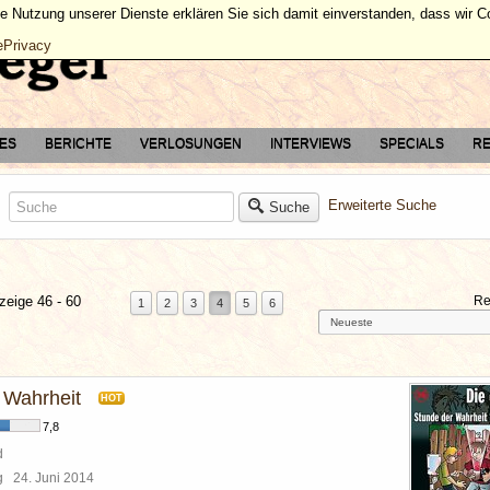
ie Nutzung unserer Dienste erklären Sie sich damit einverstanden, dass wir 
ePrivacy
TES
BERICHTE
VERLOSUNGEN
INTERVIEWS
SPECIALS
RE
Erweiterte Suche
Suche
zeige 46 - 60
Re
1
2
3
4
5
6
 Wahrheit
HOT
7,8
d
rg
24. Juni 2014