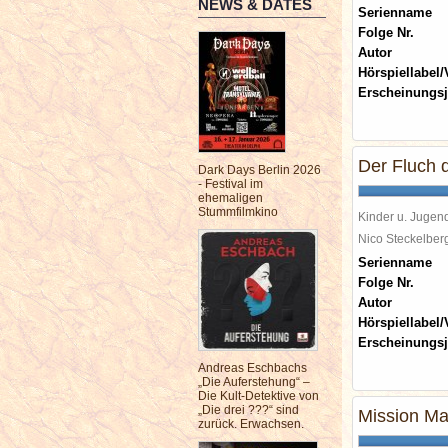
NEWS & DATES
Serienname
Folge Nr.
Autor
Hörspiellabel/
Erscheinungsj
Der Fluch d
Dark Days Berlin 2026
- Festival im
ehemaligen
Stummfilmkino
Kinder u. Jugen
Nico Steckelbe
Serienname
Folge Nr.
Autor
Hörspiellabel/
Erscheinungsj
Andreas Eschbachs
„Die Auferstehung“ –
Die Kult-Detektive von
„Die drei ???“ sind
Mission Ma
zurück. Erwachsen.