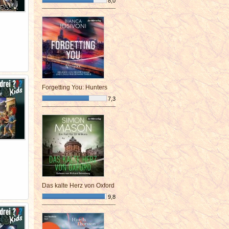
8,0
¯¯¯¯¯¯¯¯¯¯¯¯¯¯¯¯¯¯¯¯¯¯¯¯
Forgetting You: Hunters
7,3
¯¯¯¯¯¯¯¯¯¯¯¯¯¯¯¯¯¯¯¯¯¯¯¯
Das kalte Herz von Oxford
9,8
¯¯¯¯¯¯¯¯¯¯¯¯¯¯¯¯¯¯¯¯¯¯¯¯