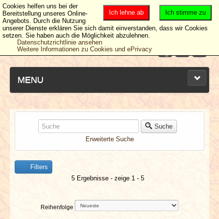
Cookies helfen uns bei der
Ich lehne ab
Ich stimme zu
Bereitstellung unseres Online-
Angebots. Durch die Nutzung
unserer Dienste erklären Sie sich damit einverstanden, dass wir Cookies
setzen. Sie haben auch die Möglichkeit abzulehnen.
Datenschutzrichtlinie ansehen
Weitere Informationen zu Cookies und ePrivacy
MENU
NEUESTE ARTIKEL
Suche
Erweiterte Suche
NEWS & DATES
Filters
BERICHTE
5 Ergebnisse - zeige 1 - 5
VERLOSUNGEN
Reihenfolge