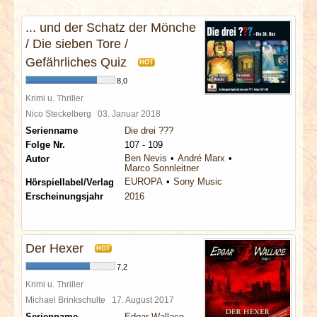
INTERVIEWS
... und der Schatz der Mönche
/ Die sieben Tore /
SPECIALS
Gefährliches Quiz
HOT
REDAKTION
8,0
Krimi u. Thriller
Nico Steckelberg
03. Januar 2018
LINKS
Serienname
Die drei ???
Folge Nr.
107 - 109
ARCHIV
Ben Nevis
André Marx
Autor
Marco Sonnleitner
EUROPA
Sony Music
Hörspiellabel/Verlag
Erscheinungsjahr
2016
Der Hexer
HOT
7,2
Krimi u. Thriller
Michael Brinkschulte
17. August 2017
Serienname
Edgar Wallace