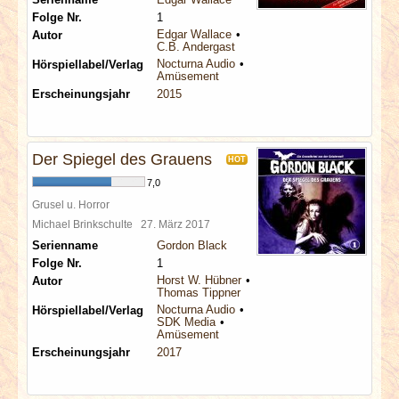
Folge Nr.
1
Edgar Wallace
Autor
C.B. Andergast
Nocturna Audio
Hörspiellabel/Verlag
Amüsement
Erscheinungsjahr
2015
Der Spiegel des Grauens
HOT
7,0
Grusel u. Horror
Michael Brinkschulte
27. März 2017
Serienname
Gordon Black
Folge Nr.
1
Horst W. Hübner
Autor
Thomas Tippner
Nocturna Audio
Hörspiellabel/Verlag
SDK Media
Amüsement
Erscheinungsjahr
2017