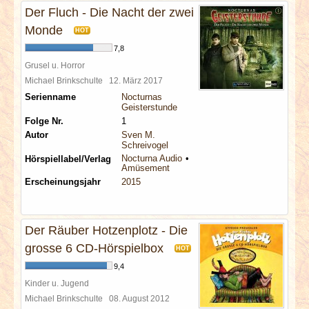
Der Fluch - Die Nacht der zwei
Monde
HOT
7,8
Grusel u. Horror
Michael Brinkschulte
12. März 2017
Serienname
Nocturnas
Geisterstunde
Folge Nr.
1
Autor
Sven M.
Schreivogel
Nocturna Audio
Hörspiellabel/Verlag
Amüsement
Erscheinungsjahr
2015
Der Räuber Hotzenplotz - Die
grosse 6 CD-Hörspielbox
HOT
9,4
Kinder u. Jugend
Michael Brinkschulte
08. August 2012