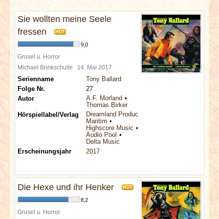
INTERVIEWS
Sie wollten meine Seele
SPECIALS
fressen
HOT
9,0
REDAKTION
Grusel u. Horror
Michael Brinkschulte
14. Mai 2017
Serienname
Tony Ballard
LINKS
Folge Nr.
27
A.F. Morland
Autor
Thomas Birker
ARCHIV
Dreamland Productions
Hörspiellabel/Verlag
Maritim
Highscore Music
Audio Pool
Delta Music
Erscheinungsjahr
2017
Die Hexe und ihr Henker
HOT
8,2
Grusel u. Horror