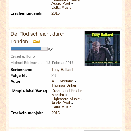
Audio Pool
Delta Music
Erscheinungsjahr
2016
Der Tod schleicht durch
London
HOT
8,2
Grusel u. Horror
Michael Brinkschulte
13. Februar 2016
Serienname
Tony Ballard
Folge Nr.
23
A.F. Morland
Autor
Thomas Birker
Dreamland Productions
Hörspiellabel/Verlag
Maritim
Highscore Music
Audio Pool
Delta Music
Erscheinungsjahr
2015