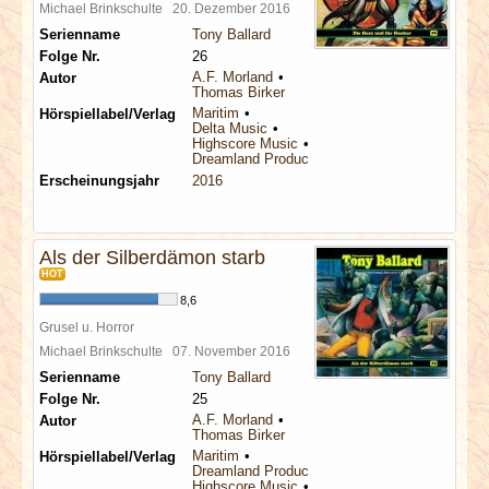
Michael Brinkschulte
20. Dezember 2016
Serienname
Tony Ballard
Folge Nr.
26
A.F. Morland
Autor
Thomas Birker
Maritim
Hörspiellabel/Verlag
Delta Music
Highscore Music
Dreamland Productions
Erscheinungsjahr
2016
Als der Silberdämon starb
HOT
8,6
Grusel u. Horror
Michael Brinkschulte
07. November 2016
Serienname
Tony Ballard
Folge Nr.
25
A.F. Morland
Autor
Thomas Birker
Maritim
Hörspiellabel/Verlag
Dreamland Productions
Highscore Music