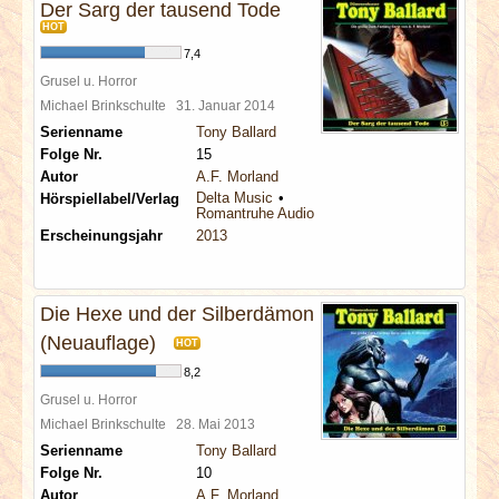
Der Sarg der tausend Tode
HOT
7,4
Grusel u. Horror
Michael Brinkschulte
31. Januar 2014
Serienname
Tony Ballard
Folge Nr.
15
Autor
A.F. Morland
Delta Music
Hörspiellabel/Verlag
Romantruhe Audio
Erscheinungsjahr
2013
Die Hexe und der Silberdämon
(Neuauflage)
HOT
8,2
Grusel u. Horror
Michael Brinkschulte
28. Mai 2013
Serienname
Tony Ballard
Folge Nr.
10
Autor
A.F. Morland