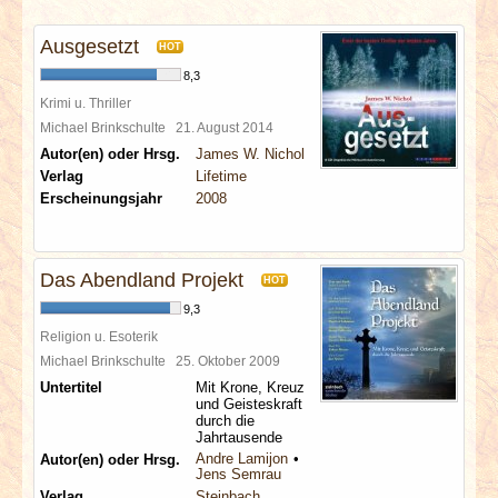
INTERVIEWS
Ausgesetzt
HOT
SPECIALS
8,3
Krimi u. Thriller
REDAKTION
Michael Brinkschulte
21. August 2014
Autor(en) oder Hrsg.
James W. Nichol
Verlag
Lifetime
LINKS
Erscheinungsjahr
2008
ARCHIV
Das Abendland Projekt
HOT
9,3
Religion u. Esoterik
Michael Brinkschulte
25. Oktober 2009
Untertitel
Mit Krone, Kreuz
und Geisteskraft
durch die
Jahrtausende
Andre Lamijon
Autor(en) oder Hrsg.
Jens Semrau
Verlag
Steinbach