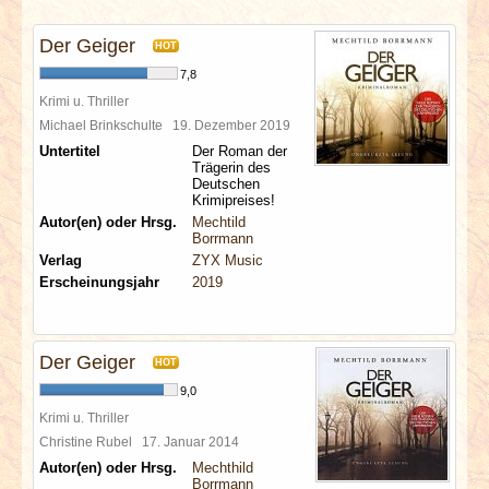
INTERVIEWS
Der Geiger
HOT
SPECIALS
7,8
Krimi u. Thriller
REDAKTION
Michael Brinkschulte
19. Dezember 2019
Untertitel
Der Roman der
Trägerin des
LINKS
Deutschen
Krimipreises!
Autor(en) oder Hrsg.
Mechtild
ARCHIV
Borrmann
Verlag
ZYX Music
Erscheinungsjahr
2019
Der Geiger
HOT
9,0
Krimi u. Thriller
Christine Rubel
17. Januar 2014
Autor(en) oder Hrsg.
Mechthild
Borrmann