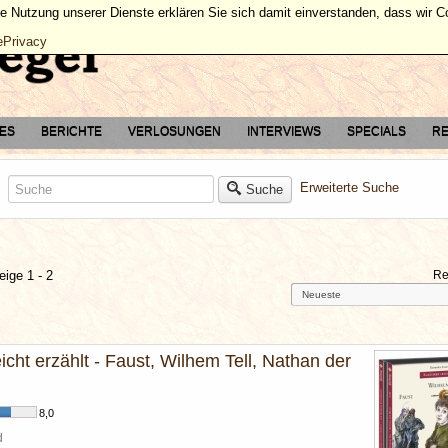
ie Nutzung unserer Dienste erklären Sie sich damit einverstanden, dass wir 
ePrivacy
TES
BERICHTE
VERLOSUNGEN
INTERVIEWS
SPECIALS
RE
Erweiterte Suche
Suche
eige 1 - 2
Re
eicht erzählt - Faust, Wilhem Tell, Nathan der
8,0
d