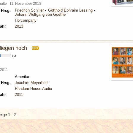
chulte
11. November 2013
Friedrich Schiller
Gotthold Ephraim Lessing
 Hrsg.
Johann Wolfgang von Goethe
Hörcompany
ahr
2013
fliegen hoch
HOT
7,3
i 2011
Amerika
 Hrsg.
Joachim Meyerhoff
Random House Audio
ahr
2011
eige 1 - 2