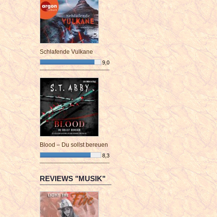
Schlafende Vulkane
9,0
¯¯¯¯¯¯¯¯¯¯¯¯¯¯¯¯¯¯¯¯¯¯¯¯
Blood – Du sollst bereuen
8,3
¯¯¯¯¯¯¯¯¯¯¯¯¯¯¯¯¯¯¯¯¯¯¯¯
REVIEWS "MUSIK"