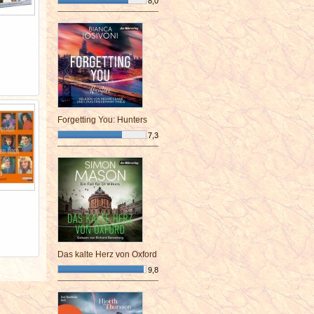
8,0
¯¯¯¯¯¯¯¯¯¯¯¯¯¯¯¯¯¯¯¯¯¯¯¯
Forgetting You: Hunters
7,3
¯¯¯¯¯¯¯¯¯¯¯¯¯¯¯¯¯¯¯¯¯¯¯¯
Das kalte Herz von Oxford
9,8
¯¯¯¯¯¯¯¯¯¯¯¯¯¯¯¯¯¯¯¯¯¯¯¯