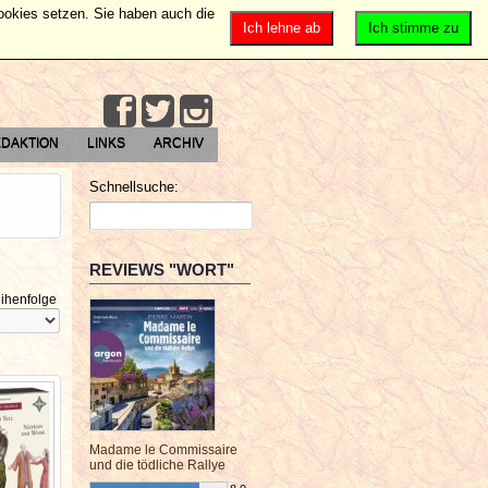
Cookies setzen. Sie haben auch die
Ich lehne ab
Ich stimme zu
DAKTION
LINKS
ARCHIV
Schnellsuche:
REVIEWS "WORT"
ihenfolge
Madame le Commissaire
und die tödliche Rallye