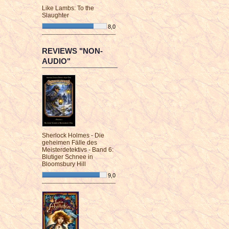
Like Lambs: To the
Slaughter
8,0
¯¯¯¯¯¯¯¯¯¯¯¯¯¯¯¯¯¯¯¯¯¯¯¯
REVIEWS "NON-
AUDIO"
Sherlock Holmes - Die
geheimen Fälle des
Meisterdetektivs - Band 6:
Blutiger Schnee in
Bloomsbury Hill
9,0
¯¯¯¯¯¯¯¯¯¯¯¯¯¯¯¯¯¯¯¯¯¯¯¯