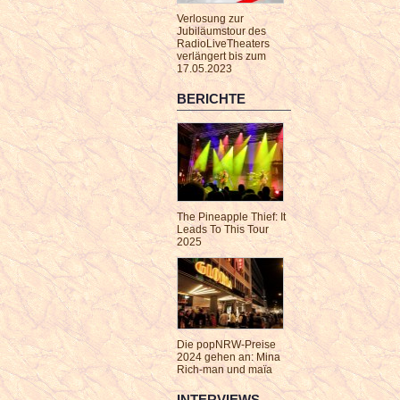
Verlosung zur
Jubiläumstour des
RadioLiveTheaters
verlängert bis zum
17.05.2023
BERICHTE
The Pineapple Thief: It
Leads To This Tour
2025
Die popNRW-Preise
2024 gehen an: Mina
Rich-man und maïa
INTERVIEWS