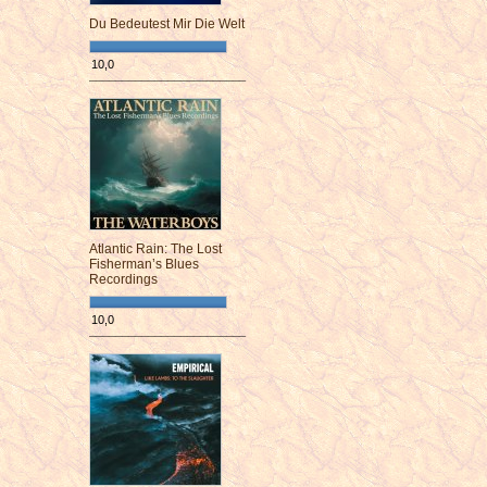
Du Bedeutest Mir Die Welt
10,0
¯¯¯¯¯¯¯¯¯¯¯¯¯¯¯¯¯¯¯¯¯¯¯¯
Atlantic Rain: The Lost
Fisherman’s Blues
Recordings
10,0
¯¯¯¯¯¯¯¯¯¯¯¯¯¯¯¯¯¯¯¯¯¯¯¯