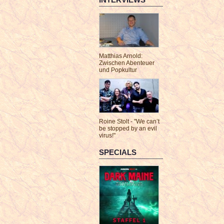
Matthias Arnold:
Zwischen Abenteuer
und Popkultur
Roine Stolt - "We can’t
be stopped by an evil
virus!"
SPECIALS