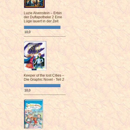
Luzie Alvenstein – Erbin
der Duftapotheke 2 Eine
Lüge lauert in der Zeit
10,0
¯¯¯¯¯¯¯¯¯¯¯¯¯¯¯¯¯¯¯¯¯¯¯¯
Keeper of the lost Cities –
Die Graphic Novel - Teil 2
10,0
¯¯¯¯¯¯¯¯¯¯¯¯¯¯¯¯¯¯¯¯¯¯¯¯