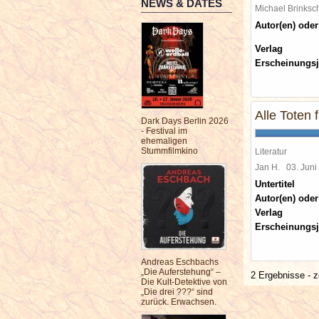
NEWS & DATES
Michael Brinks
Autor(en) oder
Verlag
Erscheinungsj
Alle Toten 
Dark Days Berlin 2026
- Festival im
ehemaligen
Stummfilmkino
Literatur
Jan H.
03. Jun
Untertitel
Autor(en) oder
Verlag
Erscheinungsj
Andreas Eschbachs
„Die Auferstehung“ –
2 Ergebnisse - z
Die Kult-Detektive von
„Die drei ???“ sind
zurück. Erwachsen.