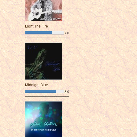
Light The Fire
7,0
¯¯¯¯¯¯¯¯¯¯¯¯¯¯¯¯¯¯¯¯¯¯¯¯
Midnight Blue
8,0
¯¯¯¯¯¯¯¯¯¯¯¯¯¯¯¯¯¯¯¯¯¯¯¯