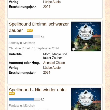
Verlag
Lübbe Audio
Erscheinungsjahr
2024
Spellbound Dreimal schwarzer
Zauber
HOT
7,8
Fantasy u. Märchen
Christine Rubel
11. September 2024
Untertitel
Mord, Magie und
fauler Zauber
Autor(en) oder Hrsg.
Annabel Chase
Verlag
Lübbe Audio
Erscheinungsjahr
2024
Spellbound - Nie wieder untot
HOT
8,0
Fantasy u. Märchen