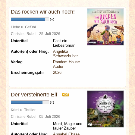
INTERVIEWS
Das rocken wir auch noch!
SPECIALS
9,0
Liebe u. Gefühl
Christine Rubel
25. Juli 2026
REDAKTION
Untertitel
Fast ein
Liebesroman
LINKS
Autor(en) oder Hrsg.
Angelika
Schwarzhuber
Verlag
Random House
ARCHIV
Audio
Erscheinungsjahr
2026
Der versteinerte Elf
HOT
8,3
Krimi u. Thriller
Christine Rubel
05. Juli 2026
Untertitel
Mord, Magie und
fauler Zauber
Autor(en) oder Hrsg.
Annabel Chase