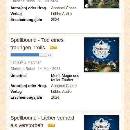
Christine Rubel
31. Juli 2024
Autor(en) oder Hrsg.
Annabel Chase
Verlag
Lübbe Audio
Erscheinungsjahr
2024
Spellbound - Tod eines
traurigen Trolls
HOT
7,8
Fantasy u. Märchen
Christine Rubel
14. März 2024
Untertitel
Mord, Magie und
fauler Zauber
Autor(en) oder Hrsg.
Annabel Chase
Verlag
Lübbe Audio
Erscheinungsjahr
2024
Spellbound - Lieber verhext
als verstorben
HOT