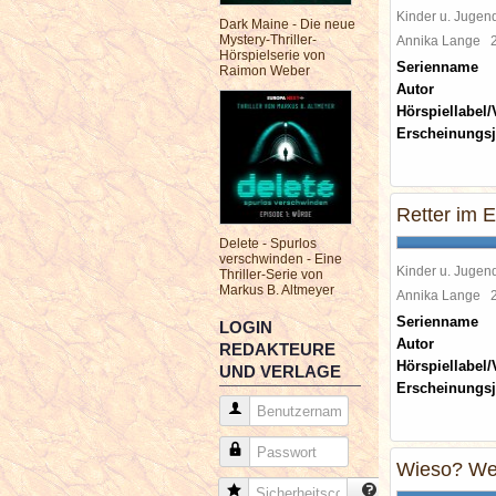
Kinder u. Jugen
Dark Maine - Die neue
Mystery-Thriller-
Annika Lange
Hörspielserie von
Serienname
Raimon Weber
Autor
Hörspiellabel/
Erscheinungsj
Retter im E
Delete - Spurlos
verschwinden - Eine
Kinder u. Jugen
Thriller-Serie von
Markus B. Altmeyer
Annika Lange
Serienname
LOGIN
Autor
REDAKTEURE
Hörspiellabel/
UND VERLAGE
Erscheinungsj
Benutzername
Passwort
Wieso? We
Sicherheitscode