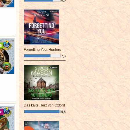
8,0
¯¯¯¯¯¯¯¯¯¯¯¯¯¯¯¯¯¯¯¯¯¯¯¯
Forgetting You: Hunters
7,3
¯¯¯¯¯¯¯¯¯¯¯¯¯¯¯¯¯¯¯¯¯¯¯¯
Das kalte Herz von Oxford
9,8
¯¯¯¯¯¯¯¯¯¯¯¯¯¯¯¯¯¯¯¯¯¯¯¯