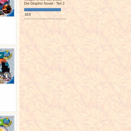
Die Graphic Novel - Teil 2
10,0
¯¯¯¯¯¯¯¯¯¯¯¯¯¯¯¯¯¯¯¯¯¯¯¯