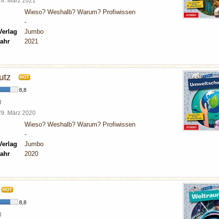
14. März 2021
Wieso? Weshalb? Warum? Profiwissen
-
Verlag
Jumbo
ahr
2021
utz
HOT
8,8
d
29. März 2020
Wieso? Weshalb? Warum? Profiwissen
-
Verlag
Jumbo
ahr
2020
HOT
8,8
d