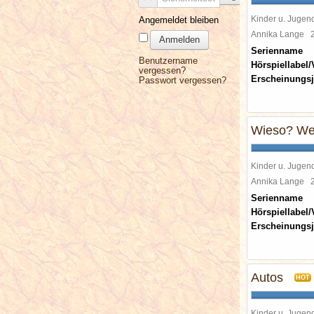
Kinder u. Jugen
Angemeldet bleiben
Annika Lange
Anmelden
Serienname
Benutzername
Hörspiellabel/
vergessen?
Erscheinungsj
Passwort vergessen?
Wieso? Wes
Kinder u. Jugen
Annika Lange
Serienname
Hörspiellabel/
Erscheinungsj
Autos
HOT
Kinder u. Jugen