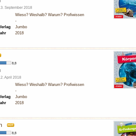
d
13. September 2018
Wieso? Weshalb? Warum? Profiwissen
-
Verlag
Jumbo
ahr
2018
T
8,8
d
12. April 2018
Wieso? Weshalb? Warum? Profiwissen
-
Verlag
Jumbo
ahr
2018
n
HOT
8,8