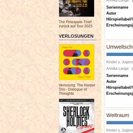
Annika Lange
Serienname
Autor
Hörspiellabel/
The Pineapple Thief
Erscheinungsj
zurück auf Tour 2025
VERLOSUNGEN
Umweltsch
Kinder u. Jugen
Annika Lange
Serienname
Autor
Verlosung: The Harper
Hörspiellabel/
Trio - Dialogue of
Erscheinungsj
Thoughts
Weltraum
Kinder u. Jugen