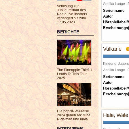
Annika Lange
Verlosung zur
Jubiläumstour des
Serienname
RadioLiveTheaters
Autor
verlängert bis zum
Hörspiellabel/
17.05.2023
Erscheinungsj
BERICHTE
Vulkane
H
Kinder u. Jugen
The Pineapple Thief: It
Annika Lange
Leads To This Tour
Serienname
2025
Autor
Hörspiellabel/
Erscheinungsj
Die popNRW-Preise
Haie, Wale
2024 gehen an: Mina
Rich-man und maïa
INTERVIEWS