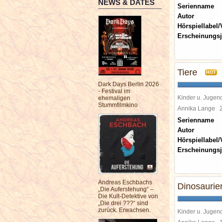
NEWS & DATES
Serienname
Autor
Hörspiellabel/
Erscheinungsj
Tiere
HOT
Dark Days Berlin 2026
- Festival im
Kinder u. Jugen
ehemaligen
Stummfilmkino
Annika Lange
Serienname
Autor
Hörspiellabel/
Erscheinungsj
Andreas Eschbachs
Dinosaurie
„Die Auferstehung“ –
Die Kult-Detektive von
„Die drei ???“ sind
zurück. Erwachsen.
Kinder u. Jugen