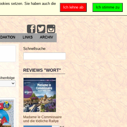
Cookies setzen. Sie haben auch die
Ich lehne ab
Ich stimme zu
DAKTION
LINKS
ARCHIV
Schnellsuche:
REVIEWS "WORT"
ihenfolge
Madame le Commissaire
und die tödliche Rallye