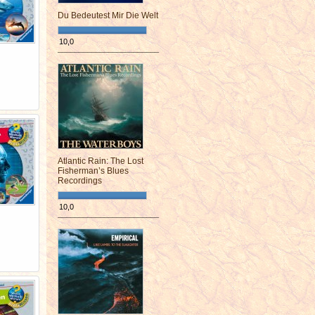
Du Bedeutest Mir Die Welt
10,0
¯¯¯¯¯¯¯¯¯¯¯¯¯¯¯¯¯¯¯¯¯¯¯¯
Atlantic Rain: The Lost
Fisherman’s Blues
Recordings
10,0
¯¯¯¯¯¯¯¯¯¯¯¯¯¯¯¯¯¯¯¯¯¯¯¯