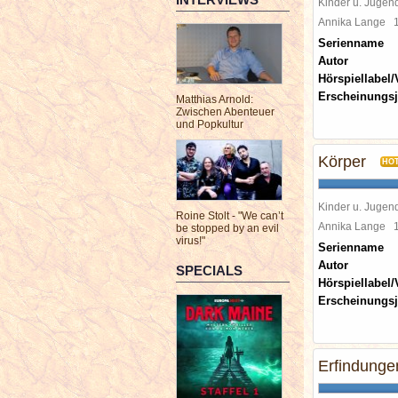
Kinder u. Jugen
Annika Lange
Serienname
Autor
Hörspiellabel/
Erscheinungsj
Matthias Arnold:
Zwischen Abenteuer
und Popkultur
Körper
HO
Kinder u. Jugen
Roine Stolt - "We can’t
Annika Lange
be stopped by an evil
virus!"
Serienname
Autor
SPECIALS
Hörspiellabel/
Erscheinungsj
Erfindunge