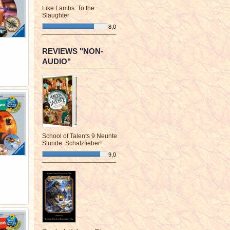
Like Lambs: To the
Slaughter
8,0
¯¯¯¯¯¯¯¯¯¯¯¯¯¯¯¯¯¯¯¯¯¯¯¯
REVIEWS "NON-
AUDIO"
School of Talents 9 Neunte
Stunde: Schatzfieber!
9,0
¯¯¯¯¯¯¯¯¯¯¯¯¯¯¯¯¯¯¯¯¯¯¯¯