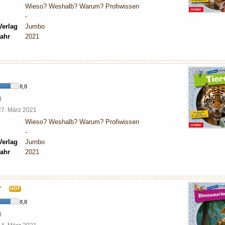
Wieso? Weshalb? Warum? Profiwissen
-
Verlag
Jumbo
ahr
2021
8,8
d
27. März 2021
Wieso? Weshalb? Warum? Profiwissen
-
Verlag
Jumbo
ahr
2021
r
HOT
8,8
d