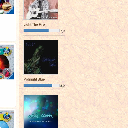
Light The Fire
7,0
¯¯¯¯¯¯¯¯¯¯¯¯¯¯¯¯¯¯¯¯¯¯¯¯
Midnight Blue
8,0
¯¯¯¯¯¯¯¯¯¯¯¯¯¯¯¯¯¯¯¯¯¯¯¯