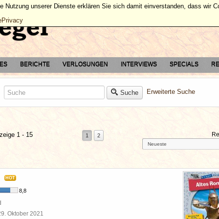
ie Nutzung unserer Dienste erklären Sie sich damit einverstanden, dass wir 
ePrivacy
TES
BERICHTE
VERLOSUNGEN
INTERVIEWS
SPECIALS
RE
Erweiterte Suche
Suche
zeige 1 - 15
Re
1
2
HOT
8,8
d
29. Oktober 2021