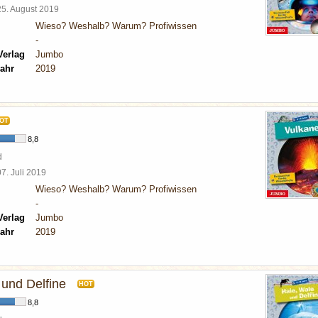
25. August 2019
Wieso? Weshalb? Warum? Profiwissen
-
Verlag
Jumbo
ahr
2019
OT
8,8
d
07. Juli 2019
Wieso? Weshalb? Warum? Profiwissen
-
Verlag
Jumbo
ahr
2019
 und Delfine
HOT
8,8