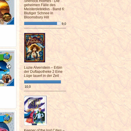
Sherlock Holmes - Die
geheimen Fälle des
Meisterdetektivs - Band 6:
Blutiger Schnee in
Bloomsbury Hill
9,0
¯¯¯¯¯¯¯¯¯¯¯¯¯¯¯¯¯¯¯¯¯¯¯¯
Luzie Alvenstein – Erbin
der Duftapotheke 2 Eine
Lüge lauert in der Zeit
10,0
¯¯¯¯¯¯¯¯¯¯¯¯¯¯¯¯¯¯¯¯¯¯¯¯
Keeper of the lost Cities –