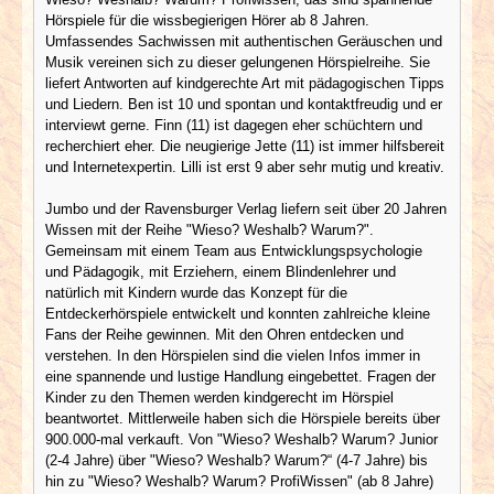
Hörspiele für die wissbegierigen Hörer ab 8 Jahren.
Umfassendes Sachwissen mit authentischen Geräuschen und
Musik vereinen sich zu dieser gelungenen Hörspielreihe. Sie
liefert Antworten auf kindgerechte Art mit pädagogischen Tipps
und Liedern. Ben ist 10 und spontan und kontaktfreudig und er
interviewt gerne. Finn (11) ist dagegen eher schüchtern und
recherchiert eher. Die neugierige Jette (11) ist immer hilfsbereit
und Internetexpertin. Lilli ist erst 9 aber sehr mutig und kreativ.
Jumbo und der Ravensburger Verlag liefern seit über 20 Jahren
Wissen mit der Reihe "Wieso? Weshalb? Warum?".
Gemeinsam mit einem Team aus Entwicklungspsychologie
und Pädagogik, mit Erziehern, einem Blindenlehrer und
natürlich mit Kindern wurde das Konzept für die
Entdeckerhörspiele entwickelt und konnten zahlreiche kleine
Fans der Reihe gewinnen. Mit den Ohren entdecken und
verstehen. In den Hörspielen sind die vielen Infos immer in
eine spannende und lustige Handlung eingebettet. Fragen der
Kinder zu den Themen werden kindgerecht im Hörspiel
beantwortet. Mittlerweile haben sich die Hörspiele bereits über
900.000-mal verkauft. Von "Wieso? Weshalb? Warum? Junior
(2-4 Jahre) über "Wieso? Weshalb? Warum?“ (4-7 Jahre) bis
hin zu "Wieso? Weshalb? Warum? ProfiWissen" (ab 8 Jahre)