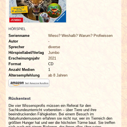
INTERVIEWS
SPECIALS
HÖRSPIEL
REDAKTION
Serienname
Wieso? Weshalb? Warum? Profiwissen
Autor
-
LINKS
Sprecher
diverse
Hörspiellabel/Verlag
Jumbo
Erscheinungsjahr
2021
ARCHIV
Format
CD
Anzahl Medien
1
Altersempfehlung
ab 8 Jahren
Rückentext
Die vier Wissensprofis müssen ein Referat für den
Sachkundeunterricht vorbereiten – über Tiere und ihre
beeindruckenden Fähigkeiten. Bei einem Besuch im
Naturkundemuseum erfahren sie nicht nur, wer im Tierreich den
größten Hunger hat und wer die höchsten Türme baut. Sie treffen
sich auch mit einem Biologen, der ihnen alles über seine