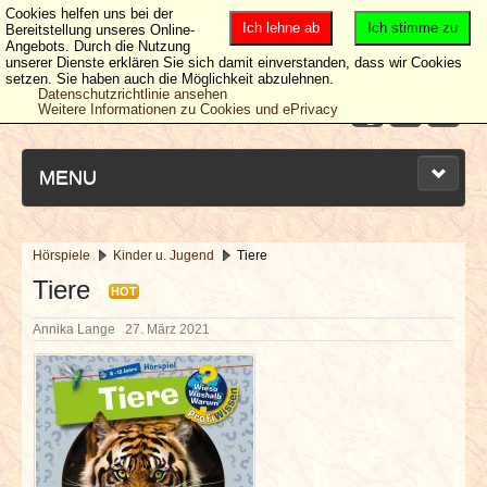
Cookies helfen uns bei der
Ich lehne ab
Ich stimme zu
Bereitstellung unseres Online-
Angebots. Durch die Nutzung
unserer Dienste erklären Sie sich damit einverstanden, dass wir Cookies
setzen. Sie haben auch die Möglichkeit abzulehnen.
Datenschutzrichtlinie ansehen
Weitere Informationen zu Cookies und ePrivacy
MENU
Hörspiele
Kinder u. Jugend
Tiere
NEUESTE ARTIKEL
Tiere
HOT
Annika Lange
27. März 2021
NEWS & DATES
BERICHTE
VERLOSUNGEN