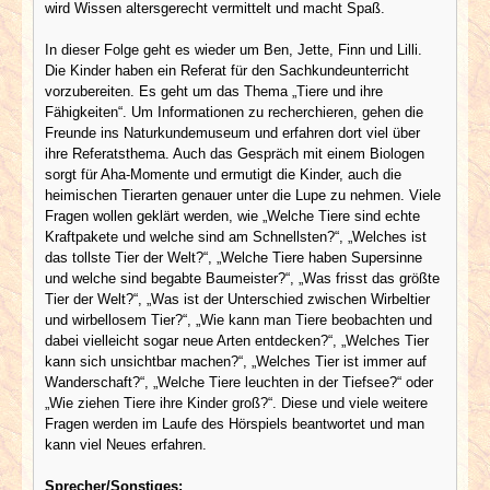
wird Wissen altersgerecht vermittelt und macht Spaß.
In dieser Folge geht es wieder um Ben, Jette, Finn und Lilli.
Die Kinder haben ein Referat für den Sachkundeunterricht
vorzubereiten. Es geht um das Thema „Tiere und ihre
Fähigkeiten“. Um Informationen zu recherchieren, gehen die
Freunde ins Naturkundemuseum und erfahren dort viel über
ihre Referatsthema. Auch das Gespräch mit einem Biologen
sorgt für Aha-Momente und ermutigt die Kinder, auch die
heimischen Tierarten genauer unter die Lupe zu nehmen. Viele
Fragen wollen geklärt werden, wie „Welche Tiere sind echte
Kraftpakete und welche sind am Schnellsten?“, „Welches ist
das tollste Tier der Welt?“, „Welche Tiere haben Supersinne
und welche sind begabte Baumeister?“, „Was frisst das größte
Tier der Welt?“, „Was ist der Unterschied zwischen Wirbeltier
und wirbellosem Tier?“, „Wie kann man Tiere beobachten und
dabei vielleicht sogar neue Arten entdecken?“, „Welches Tier
kann sich unsichtbar machen?“, „Welches Tier ist immer auf
Wanderschaft?“, „Welche Tiere leuchten in der Tiefsee?“ oder
„Wie ziehen Tiere ihre Kinder groß?“. Diese und viele weitere
Fragen werden im Laufe des Hörspiels beantwortet und man
kann viel Neues erfahren.
Sprecher/Sonstiges: