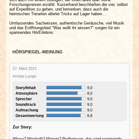
Forschungsreisen erzählt. Kurzerhand beschließen die vier, selbst
auf Expedition zu gehen, und bemerken, dass auch die
heimischen Tierarten allerlei Tricks auf Lager haben…
Umfassendes Sachwissen, authentische Geräusche, viel Musik
und das Eröffnungslied "Was wollt ihr wissen?" sorgen für ein
spannendes HörErlebnis.
HÖRSPIEGEL-MEINUNG
27. März 2021
Annika Lange
Story/Inhalt
9,0
Atmosphäre
8,0
Sprecher
9,0
Soundtrack
9,0
Aufmachung
9,0
Gesamtwertung
8,8
Zur Story:
Wieso? Weshalb? Warum? Profiwissen, das sind spannende