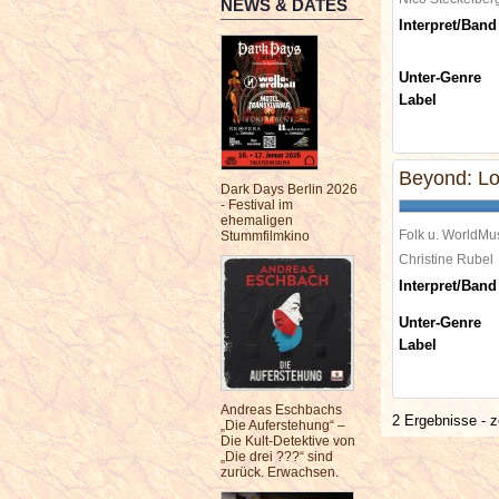
NEWS & DATES
Interpret/Band
Unter-Genre
Label
Beyond: Lo
Dark Days Berlin 2026
- Festival im
ehemaligen
Folk u. WorldMu
Stummfilmkino
Christine Rube
Interpret/Band
Unter-Genre
Label
Andreas Eschbachs
2 Ergebnisse - z
„Die Auferstehung“ –
Die Kult-Detektive von
„Die drei ???“ sind
zurück. Erwachsen.