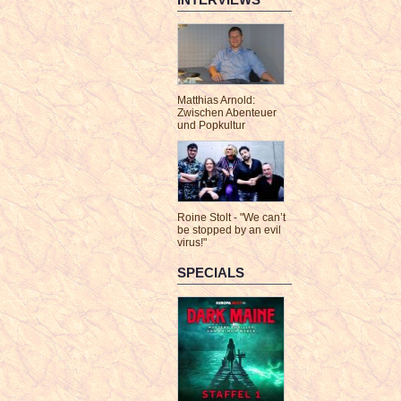
Matthias Arnold:
Zwischen Abenteuer
und Popkultur
Roine Stolt - "We can’t
be stopped by an evil
virus!"
SPECIALS