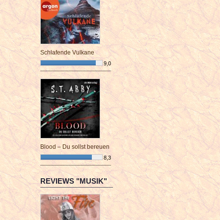
Schlafende Vulkane
9,0
¯¯¯¯¯¯¯¯¯¯¯¯¯¯¯¯¯¯¯¯¯¯¯¯
Blood – Du sollst bereuen
8,3
¯¯¯¯¯¯¯¯¯¯¯¯¯¯¯¯¯¯¯¯¯¯¯¯
REVIEWS "MUSIK"