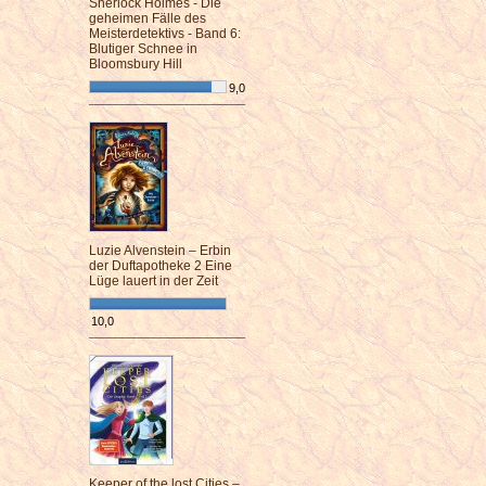
Sherlock Holmes - Die
geheimen Fälle des
Meisterdetektivs - Band 6:
Blutiger Schnee in
Bloomsbury Hill
9,0
¯¯¯¯¯¯¯¯¯¯¯¯¯¯¯¯¯¯¯¯¯¯¯¯
Luzie Alvenstein – Erbin
der Duftapotheke 2 Eine
Lüge lauert in der Zeit
10,0
¯¯¯¯¯¯¯¯¯¯¯¯¯¯¯¯¯¯¯¯¯¯¯¯
Keeper of the lost Cities –