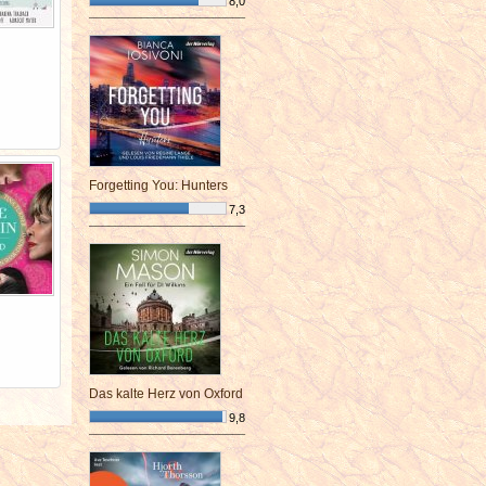
8,0
¯¯¯¯¯¯¯¯¯¯¯¯¯¯¯¯¯¯¯¯¯¯¯¯
Forgetting You: Hunters
7,3
¯¯¯¯¯¯¯¯¯¯¯¯¯¯¯¯¯¯¯¯¯¯¯¯
Das kalte Herz von Oxford
9,8
¯¯¯¯¯¯¯¯¯¯¯¯¯¯¯¯¯¯¯¯¯¯¯¯