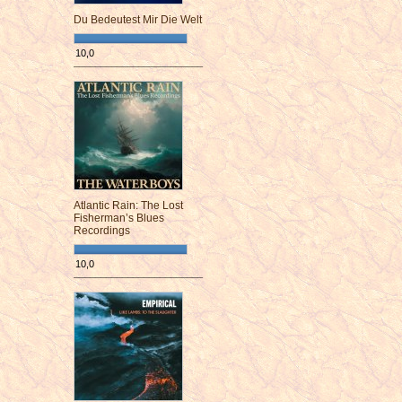
Du Bedeutest Mir Die Welt
10,0
¯¯¯¯¯¯¯¯¯¯¯¯¯¯¯¯¯¯¯¯¯¯¯¯
Atlantic Rain: The Lost
Fisherman’s Blues
Recordings
10,0
¯¯¯¯¯¯¯¯¯¯¯¯¯¯¯¯¯¯¯¯¯¯¯¯