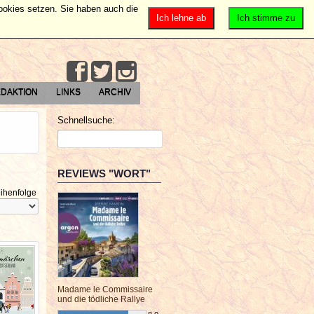
Cookies setzen. Sie haben auch die
Ich lehne ab
Ich stimme zu
DAKTION
LINKS
ARCHIV
Schnellsuche:
REVIEWS "WORT"
ihenfolge
Madame le Commissaire
und die tödliche Rallye