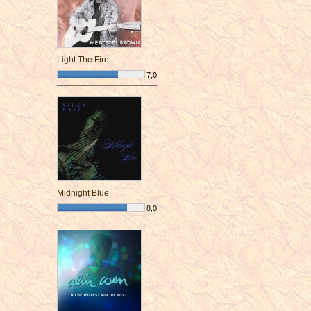
Light The Fire
7,0
¯¯¯¯¯¯¯¯¯¯¯¯¯¯¯¯¯¯¯¯¯¯¯¯
Midnight Blue
8,0
¯¯¯¯¯¯¯¯¯¯¯¯¯¯¯¯¯¯¯¯¯¯¯¯