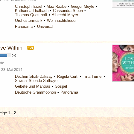
Christoph Israel
Max Raabe
Gregor Meyle
Katharina Thalbach
Cassandra Steen
Thomas Quasthoff
Albrecht Mayer
Orchestermusik
Weihnachtslieder
Panorama
Universal
ve Within
HOT
9,0
sic
l
23. Mai 2014
Dechen Shak-Daksay
Regula Curti
Tina Turner
Sawani Shende-Sathaye
Gebete und Mantras
Gospel
Deutsche Grammophon
Panorama
eige 1 - 2