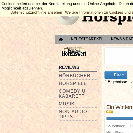
Cookies helfen uns bei der Bereitstellung unseres Online-Angebots. Durch d
Möglichkeit abzulehnen.
Datenschutzrichtlinie ansehen
Weitere Informationen zu Cookies und 
NEUESTE ARTIKEL
NEWS & DA
REVIEWS
Filters
HÖRBÜCHER
2 Ergebnisse - z
HÖRSPIELE
COMEDY U.
KABARETT
MUSIK
Ein Winter
NON-AUDIO-
HOT
TIPPS
Soundtrack u. Kl
Nico Steckelbe