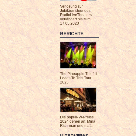
Verlosung zur
Jubiläumstour des
RadioLiveTheaters
verlängert bis zum
17.05.2023
BERICHTE
The Pineapple Thief: It
Leads To This Tour
2025
Die popNRW-Preise
2024 gehen an: Mina
Rich-man und maïa
INTERVIEWS