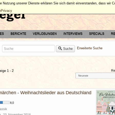
ie Nutzung unserer Dienste erklären Sie sich damit einverstanden, dass wir 
ePrivacy
TES
BERICHTE
VERLOSUNGEN
INTERVIEWS
SPECIALS
RE
Erweiterte Suche
Suche
eige 1 - 2
Re
märchen - Weihnachtslieder aus Deutschland
8,0
assik
rg
23. November 2016