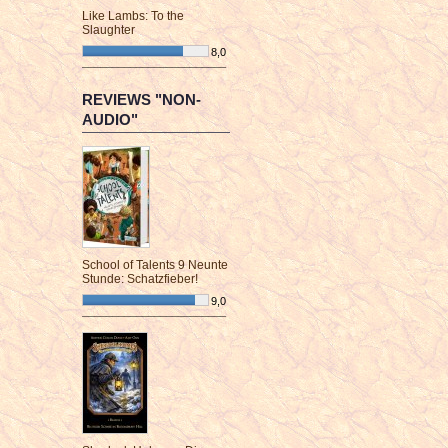
Like Lambs: To the
Slaughter
8,0
¯¯¯¯¯¯¯¯¯¯¯¯¯¯¯¯¯¯¯¯¯¯¯¯
REVIEWS "NON-
AUDIO"
School of Talents 9 Neunte
Stunde: Schatzfieber!
9,0
¯¯¯¯¯¯¯¯¯¯¯¯¯¯¯¯¯¯¯¯¯¯¯¯