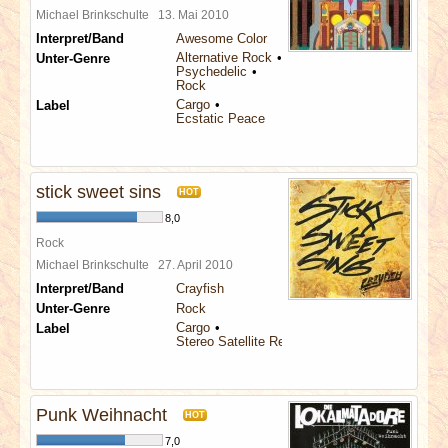
Michael Brinkschulte
13. Mai 2010
Interpret/Band
Awesome Color
Alternative Rock
Unter-Genre
Psychedelic
Rock
Cargo
Label
Ecstatic Peace
stick sweet sins
HOT
8,0
Rock
Michael Brinkschulte
27. April 2010
Interpret/Band
Crayfish
Unter-Genre
Rock
Cargo
Label
Stereo Satellite Records
Punk Weihnacht
HOT
7,0