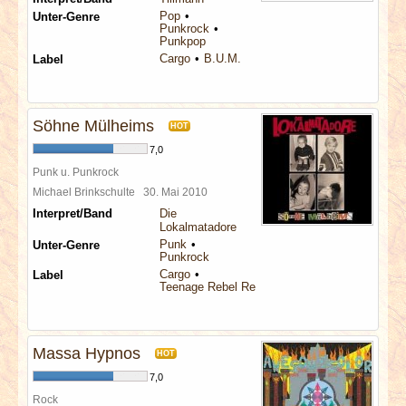
Pop
Unter-Genre
Punkrock
Punkpop
Cargo
B.U.M.
Label
Söhne Mülheims
HOT
7,0
Punk u. Punkrock
Michael Brinkschulte
30. Mai 2010
Interpret/Band
Die
Lokalmatadore
Punk
Unter-Genre
Punkrock
Cargo
Label
Teenage Rebel Records
Massa Hypnos
HOT
7,0
Rock