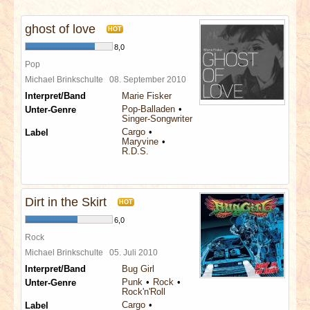
INTERVIEWS
ghost of love
HOT
SPECIALS
8,0
Pop
REDAKTION
Michael Brinkschulte
08. September 2010
Interpret/Band
Marie Fisker
Pop-Balladen
Unter-Genre
LINKS
Singer-Songwriter
Cargo
Label
Maryvine
ARCHIV
R.D.S.
Dirt in the Skirt
HOT
6,0
Rock
Michael Brinkschulte
05. Juli 2010
Interpret/Band
Bug Girl
Punk
Rock
Unter-Genre
Rock'n'Roll
Cargo
Label