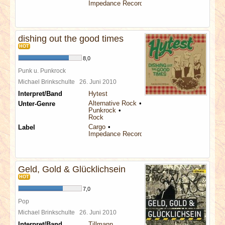
Impedance Records
dishing out the good times
HOT
8,0
Punk u. Punkrock
Michael Brinkschulte
26. Juni 2010
Interpret/Band
Hytest
Alternative Rock
Unter-Genre
Punkrock
Rock
Cargo
Label
Impedance Records
Geld, Gold & Glücklichsein
HOT
7,0
Pop
Michael Brinkschulte
26. Juni 2010
Interpret/Band
Tillmann