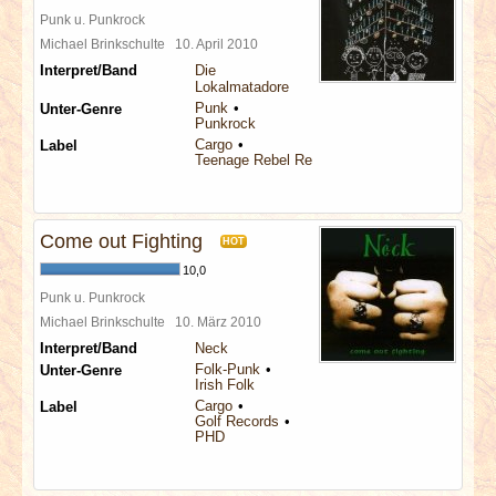
Punk u. Punkrock
Michael Brinkschulte
10. April 2010
Interpret/Band
Die
Lokalmatadore
Punk
Unter-Genre
Punkrock
Cargo
Label
Teenage Rebel Records
Come out Fighting
HOT
10,0
Punk u. Punkrock
Michael Brinkschulte
10. März 2010
Interpret/Band
Neck
Folk-Punk
Unter-Genre
Irish Folk
Cargo
Label
Golf Records
PHD