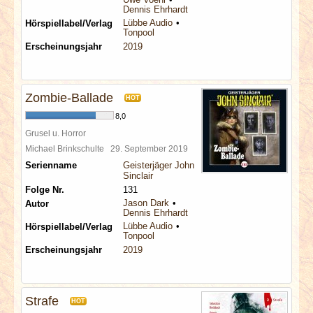
Dennis Ehrhardt
Lübbe Audio
Hörspiellabel/Verlag
Tonpool
Erscheinungsjahr
2019
Zombie-Ballade
HOT
8,0
Grusel u. Horror
Michael Brinkschulte
29. September 2019
Serienname
Geisterjäger John
Sinclair
Folge Nr.
131
Jason Dark
Autor
Dennis Ehrhardt
Lübbe Audio
Hörspiellabel/Verlag
Tonpool
Erscheinungsjahr
2019
Strafe
HOT