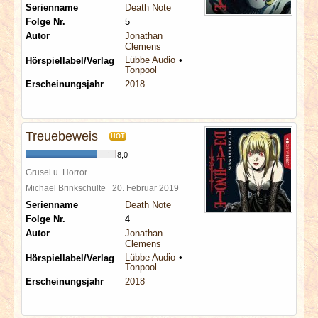
Serienname
Death Note
Folge Nr.
5
Autor
Jonathan
Clemens
Lübbe Audio
Hörspiellabel/Verlag
Tonpool
Erscheinungsjahr
2018
Treuebeweis
HOT
8,0
Grusel u. Horror
Michael Brinkschulte
20. Februar 2019
Serienname
Death Note
Folge Nr.
4
Autor
Jonathan
Clemens
Lübbe Audio
Hörspiellabel/Verlag
Tonpool
Erscheinungsjahr
2018