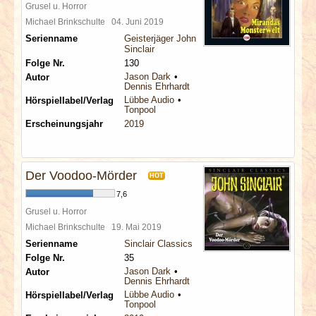
Grusel u. Horror
Michael Brinkschulte
04. Juni 2019
Serienname
Geisterjäger John
Sinclair
Folge Nr.
130
Jason Dark
Autor
Dennis Ehrhardt
Lübbe Audio
Hörspiellabel/Verlag
Tonpool
Erscheinungsjahr
2019
Der Voodoo-Mörder
HOT
7,6
Grusel u. Horror
Michael Brinkschulte
19. Mai 2019
Serienname
Sinclair Classics
Folge Nr.
35
Jason Dark
Autor
Dennis Ehrhardt
Lübbe Audio
Hörspiellabel/Verlag
Tonpool