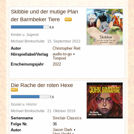
INTERVIEWS
Skibbie und der mutige Plan
SPECIALS
der Barmbeker Tiere
HOT
8,6
REDAKTION
Kinder u. Jugend
Michael Brinkschulte
15. September 2022
Autor
Christopher Reit
LINKS
audio-to-go
Hörspiellabel/Verlag
Tonpool
Erscheinungsjahr
2022
ARCHIV
Die Rache der roten Hexe
HOT
7,6
Grusel u. Horror
Michael Brinkschulte
21. Oktober 2019
Serienname
Sinclair Classics
Folge Nr.
36
Jason Dark
Autor
Uwe Voehl