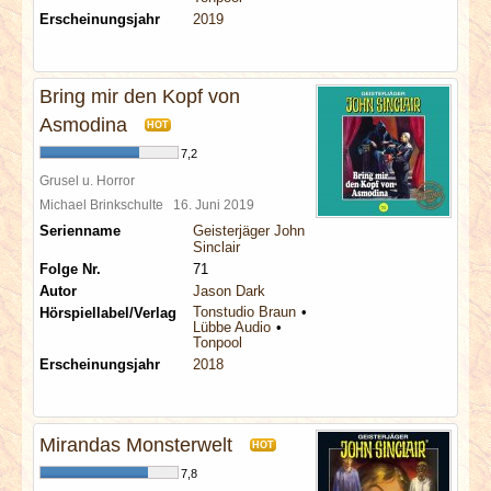
Erscheinungsjahr
2019
Bring mir den Kopf von
Asmodina
HOT
7,2
Grusel u. Horror
Michael Brinkschulte
16. Juni 2019
Serienname
Geisterjäger John
Sinclair
Folge Nr.
71
Autor
Jason Dark
Tonstudio Braun
Hörspiellabel/Verlag
Lübbe Audio
Tonpool
Erscheinungsjahr
2018
Mirandas Monsterwelt
HOT
7,8