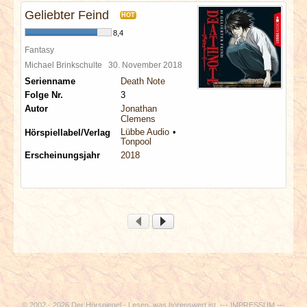
Geliebter Feind
HOT
8,4
Fantasy
Michael Brinkschulte
30. November 2018
Serienname
Death Note
Folge Nr.
3
Autor
Jonathan
Clemens
Lübbe Audio
Hörspiellabel/Verlag
Tonpool
Erscheinungsjahr
2018
© 2002 - 2026 Der Hörspiegel - Lesen, was hörenswert ist. ---
IMPRESSUM
---