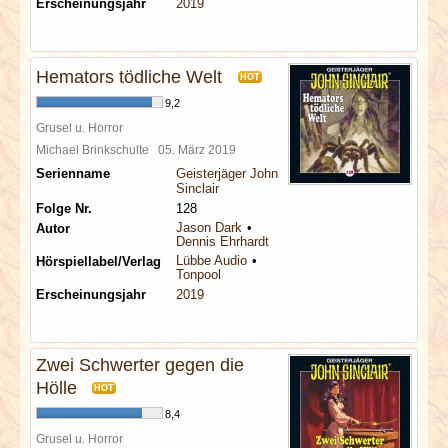
Erscheinungsjahr
2019
Hemators tödliche Welt
HOT
9,2
Grusel u. Horror
Michael Brinkschulte
05. März 2019
Serienname
Geisterjäger John
Sinclair
Folge Nr.
128
Jason Dark
Autor
Dennis Ehrhardt
Lübbe Audio
Hörspiellabel/Verlag
Tonpool
Erscheinungsjahr
2019
Zwei Schwerter gegen die
Hölle
HOT
8,4
Grusel u. Horror