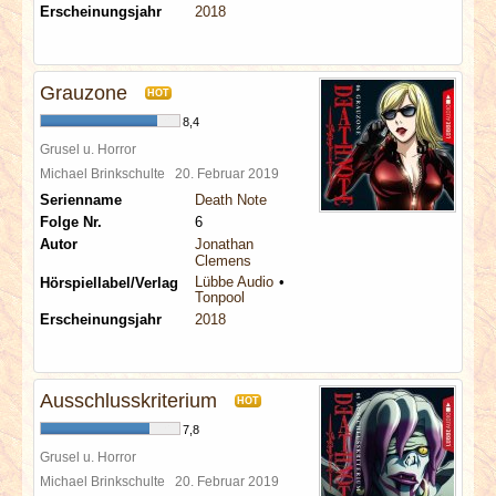
Erscheinungsjahr
2018
Grauzone
HOT
8,4
Grusel u. Horror
Michael Brinkschulte
20. Februar 2019
Serienname
Death Note
Folge Nr.
6
Autor
Jonathan
Clemens
Lübbe Audio
Hörspiellabel/Verlag
Tonpool
Erscheinungsjahr
2018
Ausschlusskriterium
HOT
7,8
Grusel u. Horror
Michael Brinkschulte
20. Februar 2019